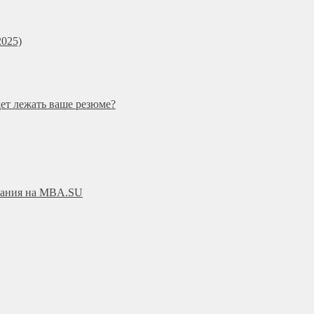
025)
дет лежать ваше резюме?
ования на MBA.SU