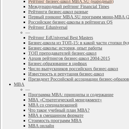
Рейтинг бизнес-школ MBA.SU (народный)
Международный рейтинг Financial Times
Рейтинги бизнес-школ разные
Первый рэнкинг MBA.SU программ мини-MBA (2
Российские бизнес-школы в рейтингах QS
Рейтинг Eduniversal
—
Рейтинг EdUniversal Best Masters
Бизнес-школа из ТОП-15: в какой части стопки бу
Бизнес-школы: история, опыт работы
ТОП преподавателей бизнес-школ
Архив рейтингов бизнес-школ 2004-2015
Бизнес-образование в цифрах
Число выпускников российских бизнес-школ
Известность и репутация бизнес-школ
Президент Российской ассоциации бизнес-образ
MBA
—
Программа МВА: принципы и содержание
МВА «Cтратегический менеджмент»
MBA со специализацией
Что такое учебный план МВА?
МВА в смешанном формате
Стоимость программ MBA
MBA онлайн