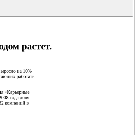
дом растет.
выросло на 10%
тающих работать
ния «Карьерные
2008 года доля
82 компаний в