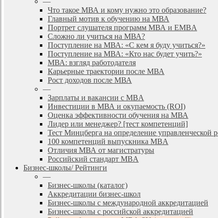
—
Что такое МВА и кому нужно это образование?
Главный мотив к обучению на МВА
Портрет слушателя программ МВА и EMBA
Сложно ли учиться на МВА?
Поступление на МВА: «С кем я буду учиться?»
Поступление на МВА: «Кто нас будет учить?»
МВА: взгляд работодателя
Карьерные траектории после МВА
Рост доходов после МВА
—
Зарплаты и вакансии с MBA
Инвестиции в МВА и окупаемость (ROI)
Оценка эффективности обучения на МВА
Лидер или менеджер? [тест компетенций]
Тест Минцберга на определение управленческой 
100 компетенций выпускника MBA
Отличия МВА от магистратуры
Российский стандарт MBA
Бизнес-школы/ Рейтинги
—
Бизнес-школы (каталог)
Аккредитации бизнес-школ
Бизнес-школы с международной аккредитацией
Бизнес-школы с российской аккредитацией