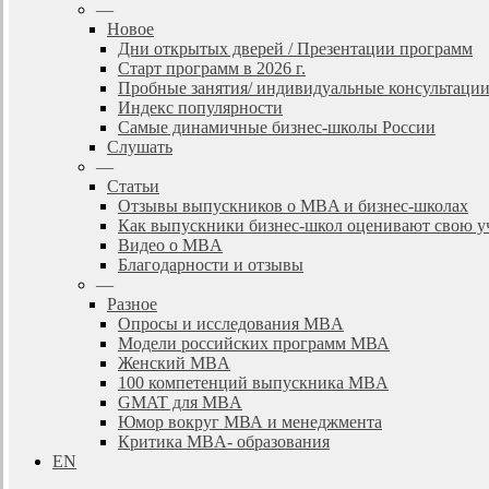
—
Новое
Дни открытых дверей / Презентации программ
Старт программ в 2026 г.
Пробные занятия/ индивидуальные консультаци
Индекс популярности
Самые динамичные бизнес-школы России
Слушать
—
Статьи
Отзывы выпускников о MBA и бизнес-школах
Как выпускники бизнес-школ оценивают свою у
Видео о MBA
Благодарности и отзывы
—
Разное
Опросы и исследования MBA
Модели российских программ МВА
Женский MBA
100 компетенций выпускника MBA
GMAT для MBA
Юмор вокруг МВА и менеджмента
Критика MBA- образования
EN