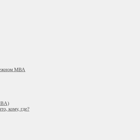
убежном МВА
DBА)
о, кому, где?