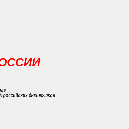
РОССИИ
ода
A российских бизнес-школ