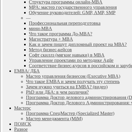
Cтруктура программы онлайн-MBA
MPA: мастер государственного управления
Обучение руководителей: GMP, AMP, SMP
—
Профессиональная переподготовка
мини-MBA
Что такое программа До-MBA?
Магистратура + MBA
Как и зачем пишут дипломный проект на МВА?
Метод бизнес-кейсов
Софт скиллз (мягкие навыки) в MBA
Управление проектами по методике Agile
Соответствие бизнес-курсов в российском и зар
EMBA/ ДБA
Мастер управления бизнесом (Executive MBA)
Что такое EMBA и зачем получать эту степень
Зачем нужно учиться на EMBA? (видео)
PhD или ДБА: в чем различия?
Программа Доктор делового администрирования (
Программа Доктор Делового Администрирования: чт
Мастерс
Программа СпецМастер (Specialized Master)
Мастер менеджмента (MiM)
ПОИСК
Разное