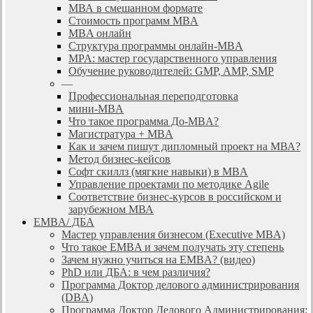
МВА в смешанном формате
Стоимость программ MBA
MBA онлайн
Cтруктура программы онлайн-MBA
MPA: мастер государственного управления
Обучение руководителей: GMP, AMP, SMP
—
Профессиональная переподготовка
мини-MBA
Что такое программа До-MBA?
Магистратура + MBA
Как и зачем пишут дипломный проект на МВА?
Метод бизнес-кейсов
Софт скиллз (мягкие навыки) в MBA
Управление проектами по методике Agile
Соответствие бизнес-курсов в российском и
зарубежном МВА
EMBA/ ДБA
Мастер управления бизнесом (Executive MBA)
Что такое EMBA и зачем получать эту степень
Зачем нужно учиться на EMBA? (видео)
PhD или ДБА: в чем различия?
Программа Доктор делового администрирования
(DBА)
Программа Доктор Делового Администрирования: