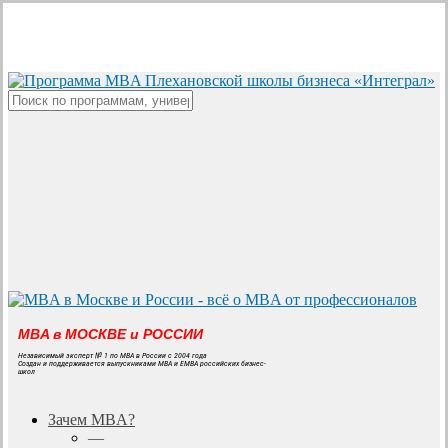
Skip
to
main
content
Close
Search
MBA в МОСКВЕ и РОССИИ
Независимый эксперт № 1 по MBA в России с 2004 года
Создан и поддерживается выпускниками MBA и EMBA российских бизнес-
школ
search
Menu
Зачем MBA?
—