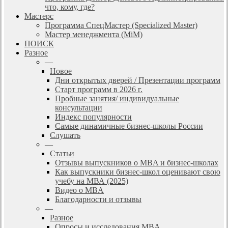
что, кому, где?
Мастерс
Программа СпецМастер (Specialized Master)
Мастер менеджмента (MiM)
ПОИСК
Разное
—
Новое
Дни открытых дверей / Презентации программ
Старт программ в 2026 г.
Пробные занятия/ индивидуальные
консультации
Индекс популярности
Самые динамичные бизнес-школы России
Слушать
—
Статьи
Отзывы выпускников о MBA и бизнес-школах
Как выпускники бизнес-школ оценивают свою
учебу на МВА (2025)
Видео о MBA
Благодарности и отзывы
—
Разное
Опросы и исследования MBA