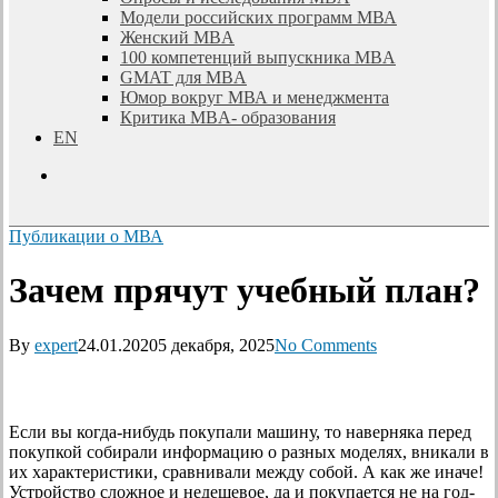
Модели российских программ МВА
Женский MBA
100 компетенций выпускника MBA
GMAT для MBA
Юмор вокруг МВА и менеджмента
Критика MBA- образования
EN
search
Публикации о МВА
Зачем прячут учебный план?
By
expert
24.01.2020
5 декабря, 2025
No Comments
Если вы когда-нибудь покупали машину, то наверняка перед
покупкой собирали информацию о разных моделях, вникали в
их характеристики, сравнивали между собой. А как же иначе!
Устройство сложное и недешевое, да и покупается не на год-