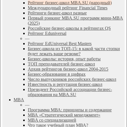
Рейтинг бизнес-школ MBA.SU (народный)
Международный рейтинг Financial Times
Рейтинги бизнес-школ разные
Первый рэнкинг MBA.SU программ мини-MBA
(2025)
Российские бизнес-школы в рейтингах QS
Рейтинг Eduniversal
—
Рейтинг EdUniversal Best Masters
Бизнес-школа из ТОП-15: в какой части стопки
будет лежать ваше резюме?
Бизнес-школы: история, опыт работы
ТОП преподавателей бизнес-школ
Архив рейтингов бизнес-школ 2004-2015
Бизнес-образование в цифрах
Число выпускников российских бизнес-школ
Известность и репутация бизнес-школ
Президент Российской ассоциации бизнес-
образования на MBA.SU
MBA
—
Программа МВА: принципы и содержание
МВА «Cтратегический менеджмент»
MBA со специализацией
Что такое учебный план МВА?