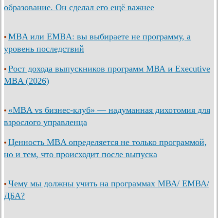
образование. Он сделал его ещё важнее
MBA или EMBA: вы выбираете не программу, а
•
уровень последствий
Рост дохода выпускников программ МВА и Executive
•
MBA (2026)
«MBA vs бизнес-клуб» — надуманная дихотомия для
•
взрослого управленца
Ценность MBA определяется не только программой,
•
но и тем, что происходит после выпуска
Чему мы должны учить на программах МВА/ ЕМВА/
•
ДБА?