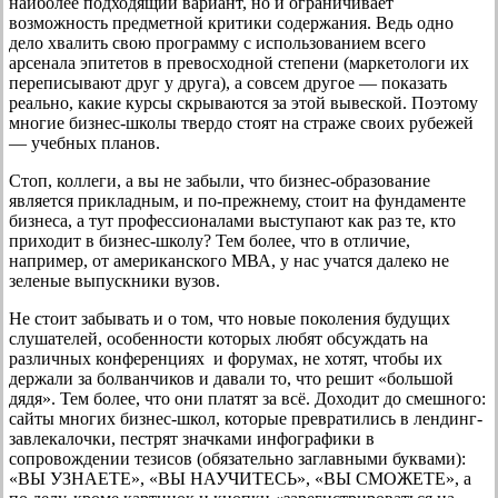
наиболее подходящий вариант, но и ограничивает
возможность предметной критики содержания. Ведь одно
дело хвалить свою программу с использованием всего
арсенала эпитетов в превосходной степени (маркетологи их
переписывают друг у друга), а совсем другое — показать
реально, какие курсы скрываются за этой вывеской. Поэтому
многие бизнес-школы твердо стоят на страже своих рубежей
— учебных планов.
Стоп, коллеги, а вы не забыли, что бизнес-образование
является прикладным, и по-прежнему, стоит на фундаменте
бизнеса, а тут профессионалами выступают как раз те, кто
приходит в бизнес-школу? Тем более, что в отличие,
например, от американского МВА, у нас учатся далеко не
зеленые выпускники вузов.
Не стоит забывать и о том, что новые поколения будущих
слушателей, особенности которых любят обсуждать на
различных конференциях и форумах, не хотят, чтобы их
держали за болванчиков и давали то, что решит «большой
дядя». Тем более, что они платят за всё. Доходит до смешного:
сайты многих бизнес-школ, которые превратились в лендинг-
завлекалочки, пестрят значками инфографики в
сопровождении тезисов (обязательно заглавными буквами):
«ВЫ УЗНАЕТЕ», «ВЫ НАУЧИТЕСЬ», «ВЫ СМОЖЕТЕ», а