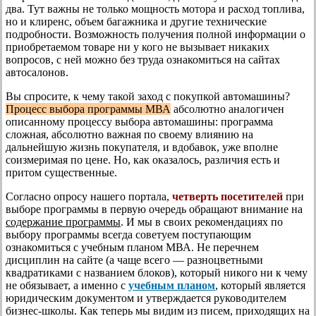
два. Тут важны не только мощность мотора и расход топлива,
но и клиренс, объем багажника и другие технические
подробности. Возможность получения полной информации о
приобретаемом товаре ни у кого не вызывает никаких
вопросов, с ней можно без труда ознакомиться на сайтах
автосалонов.
Вы спросите, к чему такой заход с покупкой автомашины?
Процесс выбора программы МВА
абсолютно аналогичен
описанному процессу выбора автомашины: программа
сложная, абсолютно важная по своему влиянию на
дальнейшую жизнь покупателя, и вдобавок, уже вполне
соизмеримая по цене. Но, как оказалось, различия есть и
притом существенные.
Согласно опросу нашего портала,
четверть посетителей
при
выборе программы в первую очередь обращают внимание на
содержание программы
. И мы в своих рекомендациях по
выбору программы всегда советуем поступающим
ознакомиться с учебным планом МВА. Не перечнем
дисциплин на сайте (а чаще всего — разноцветными
квадратиками с названием блоков), который никого ни к чему
не обязывает, а именно с
учебным планом
, который является
юридическим документом и утверждается руководителем
бизнес-школы. Как теперь мы видим из писем, приходящих на