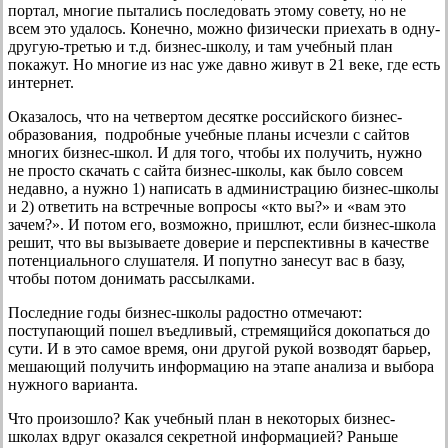
портал, многие пытались последовать этому совету, но не
всем это удалось. Конечно, можно физически приехать в одну-
другую-третью и т.д. бизнес-школу, и там учебный план
покажут. Но многие из нас уже давно живут в 21 веке, где есть
интернет.
Оказалось, что на четвертом десятке российского бизнес-
образования, подробные учебные планы исчезли с сайтов
многих бизнес-школ. И для того, чтобы их получить, нужно
не просто скачать с сайта бизнес-школы, как было совсем
недавно, а нужно 1) написать в администрацию бизнес-школы
и 2) ответить на встречные вопросы «кто вы?» и «вам это
зачем?». И потом его, возможно, пришлют, если бизнес-школа
решит, что вы вызываете доверие и перспективны в качестве
потенциального слушателя. И попутно занесут вас в базу,
чтобы потом донимать рассылками.
Последние годы бизнес-школы радостно отмечают:
поступающий пошел въедливый, стремящийся докопаться до
сути. И в это самое время, они другой рукой возводят барьер,
мешающий получить информацию на этапе анализа и выбора
нужного варианта.
Что произошло? Как учебный план в некоторых бизнес-
школах вдруг оказался секретной информацией? Раньше