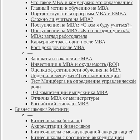
Что такое МВА и кому нужно это образование?
Главный мотив к обучению на МВА
Портрет слушателя программ МВА и EMBA
Сложно ли учиться на МВА?
Поступление на МВА: «С кем я буду учиться?»
Поступление на МВА: «Кто нас будет учить?»
МВА: взгляд работодателя
Карьерные траектории после МВА
Рост доходов после МВА
—
Зарплаты и вакансии с MBA
Инвестиции в МВА и окупаемость (ROI)
Оценка эффективности обучения на МВА
Лидер или менеджер? [тест компетенций]
Тест Минцберга на определение управленческой
роли
100 компетенций выпускника MBA
Отличия МВА от магистратуры
Российский стандарт MBA
Бизнес-школы/ Рейтинги
—
Бизнес-школы (каталог)
Аккредитации бизнес-школ
Бизнес-школы с международной аккредитацией
Бизнес-школы с российской аккредитацией