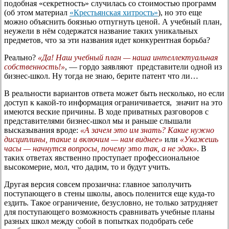
подобная «секретность» случилась со стоимостью программ
(об этом материал
«Крестьянская хитрость»
), но это еще
можно объяснить боязнью отпугнуть ценой. А учебный план,
неужели в нём содержатся название таких уникальных
предметов, что за эти названия идет конкурентная борьба?
Реально?
«Да! Наш учебный план — наша интеллектуальная
собственность!»
, — гордо заявляют представители одной из
бизнес-школ. Ну тогда не знаю, берите патент что ли…
В реальности вариантов ответа может быть несколько, но если
доступ к какой-то информация ограничивается, значит на это
имеются веские причины. В ходе приватных разговоров с
представителями бизнес-школ мы и раньше слышали
высказывания вроде:
«А зачем это им знать? Какие нужно
дисциплины, такие и включим — нам виднее»
или
«Укажешь
часы — начнутся вопросы, почему это так, а не эдак»
. В
таких ответах явственно проступает профессиональное
высокомерие, мол, что дадим, то и будут учить.
Другая версия совсем прозаична: главное заполучить
поступающего в стены школы, авось поленится еще куда-то
ездить. Такое ограничение, безусловно, не только затрудняет
для поступающего возможность сравнивать учебные планы
разных школ между собой в попытках подобрать себе