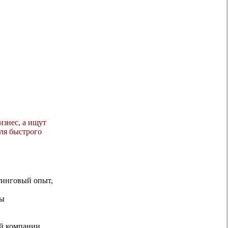
изнес, а ищут
ля быстрого
тинговый опыт,
мы
ей компании