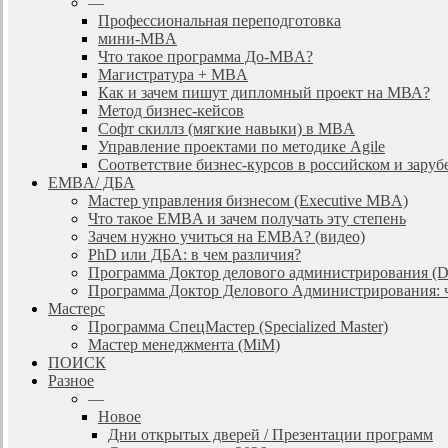
—
Профессиональная переподготовка
мини-MBA
Что такое программа До-MBA?
Магистратура + MBA
Как и зачем пишут дипломный проект на МВА?
Метод бизнес-кейсов
Софт скиллз (мягкие навыки) в MBA
Управление проектами по методике Agile
Соответствие бизнес-курсов в российском и зар
EMBA/ ДБA
Мастер управления бизнесом (Executive MBA)
Что такое EMBA и зачем получать эту степень
Зачем нужно учиться на EMBA? (видео)
PhD или ДБА: в чем различия?
Программа Доктор делового администрирования (
Программа Доктор Делового Администрирования: чт
Мастерс
Программа СпецМастер (Specialized Master)
Мастер менеджмента (MiM)
ПОИСК
Разное
—
Новое
Дни открытых дверей / Презентации программ