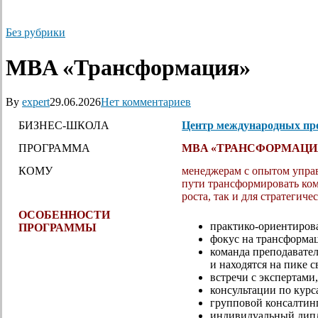
Без рубрики
MBA «Трансформация»
By
expert
29.06.2026
Нет комментариев
БИЗНЕС-ШКОЛА
Центр международных п
ПРОГРАММА
MBA «ТРАНСФОРМАЦИ
КОМУ
менеджерам с опытом управл
пути трансформировать ко
роста, так и для стратегиче
ОСОБЕННОСТИ
практико-ориентиров
ПРОГРАММЫ
фокус на трансформа
команда преподавател
и находятся на пике 
встречи с экспертам
консультации по кур
групповой консалтинг
индивидуальный дипл