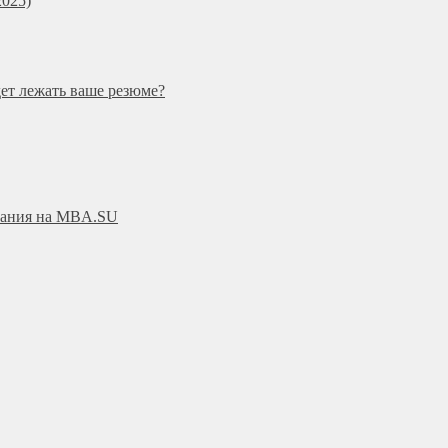
025)
дет лежать ваше резюме?
ования на MBA.SU