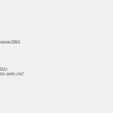
убежном МВА
DBА)
о, кому, где?