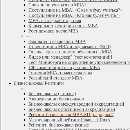
Сложно ли учиться на МВА?
Поступление на МВА: «С кем я буду учиться?»
Поступление на МВА: «Кто нас будет учить?»
МВА: взгляд работодателя
Карьерные траектории после МВА
Рост доходов после МВА
—
Зарплаты и вакансии с MBA
Инвестиции в МВА и окупаемость (ROI)
Оценка эффективности обучения на МВА
Лидер или менеджер? [тест компетенций]
Тест Минцберга на определение управленческой 
100 компетенций выпускника MBA
Отличия МВА от магистратуры
Российский стандарт MBA
Бизнес-школы/ Рейтинги
—
Бизнес-школы (каталог)
Аккредитации бизнес-школ
Бизнес-школы с международной аккредитацией
Бизнес-школы с российской аккредитацией
Рейтинг бизнес-школ MBA.SU (народный)
Международный рейтинг Financial Times
Рейтинги бизнес-школ разные