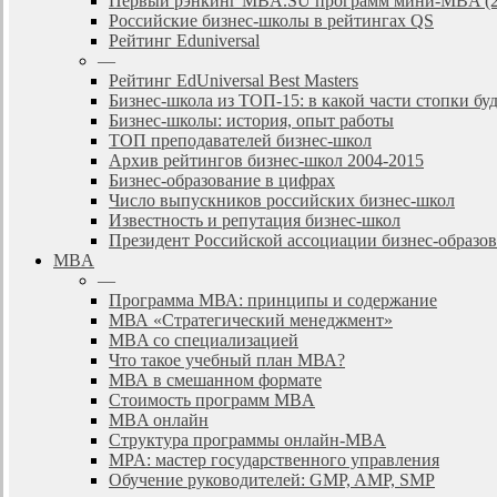
Первый рэнкинг MBA.SU программ мини-MBA (2
Российские бизнес-школы в рейтингах QS
Рейтинг Eduniversal
—
Рейтинг EdUniversal Best Masters
Бизнес-школа из ТОП-15: в какой части стопки бу
Бизнес-школы: история, опыт работы
ТОП преподавателей бизнес-школ
Архив рейтингов бизнес-школ 2004-2015
Бизнес-образование в цифрах
Число выпускников российских бизнес-школ
Известность и репутация бизнес-школ
Президент Российской ассоциации бизнес-образ
MBA
—
Программа МВА: принципы и содержание
МВА «Cтратегический менеджмент»
MBA со специализацией
Что такое учебный план МВА?
МВА в смешанном формате
Стоимость программ MBA
MBA онлайн
Cтруктура программы онлайн-MBA
MPA: мастер государственного управления
Обучение руководителей: GMP, AMP, SMP