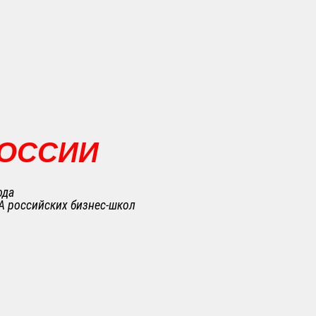
РОССИИ
ода
A российских бизнес-школ