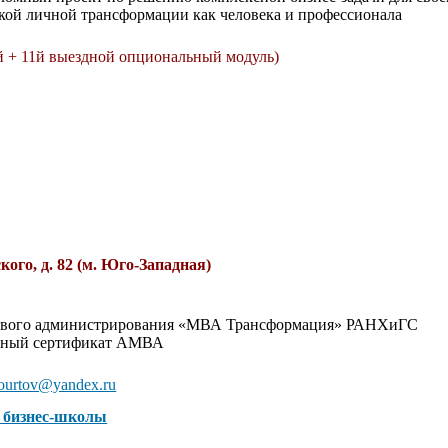
окой личной трансформации как человека и профессионала
й + 11й выездной опциональный модуль)
ого, д. 82 (м. Юго-Западная)
ового администрирования «МВА Трансформация» РАНХиГС
дный сертификат АМВА
ourtov@yandex.ru
е бизнес-школы