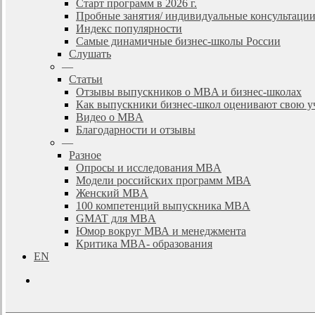
Старт программ в 2026 г.
Пробные занятия/ индивидуальные консультаци
Индекс популярности
Самые динамичные бизнес-школы России
Слушать
—
Статьи
Отзывы выпускников о MBA и бизнес-школах
Как выпускники бизнес-школ оценивают свою у
Видео о MBA
Благодарности и отзывы
—
Разное
Опросы и исследования MBA
Модели российских программ МВА
Женский MBA
100 компетенций выпускника MBA
GMAT для MBA
Юмор вокруг МВА и менеджмента
Критика MBA- образования
EN
search