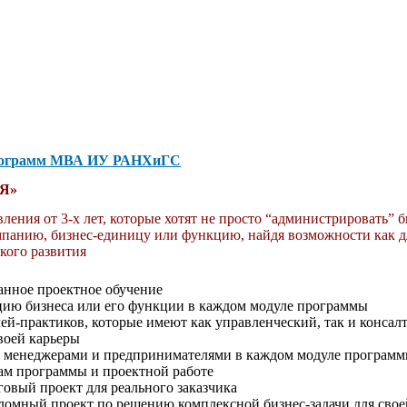
рограмм МВА ИУ РАНХиГС
Я»
ения от 3-х лет, которые хотят не просто “администрировать” б
мпанию, бизнес-единицу или функцию, найдя возможности как д
ского развития
анное проектное обучение
цию бизнеса или его функции в каждом модуле программы
ей-практиков, которые имеют как управленческий, так и консал
своей карьеры
и, менеджерами и предпринимателями в каждом модуле програм
сам программы и проектной работе
овый проект для реального заказчика
омный проект по решению комплексной бизнес-задачи для сво