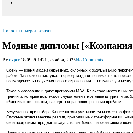
search
Новости и мероприятия
Модные дипломы [«Компания», 
By
expert
18.09.2014
21 декабря, 2025
No Comments
Осень — время людей серьезных, склонных к обдумыванию перспекти
работе бизнесмена наступает период, когда он понимает, что первог
необходимость получения нового образования — по бизнесу и менед
Такое образование и дают программы MBA. Ключевое место в них о
тренинги, которые вовлекают слушателей в мозговые штурмы и разб
обмениваются опытом, находят направления решения проблем.
Безусловно, при выборе бизнес-школы учитывается множество факто
Сложные экономические реалии, приводящие к трансформации бизне
свои программы, предлагая слушателям более широкий спектр возм
Прошли те времена, когда российских слушателей бизнес-курсов мо