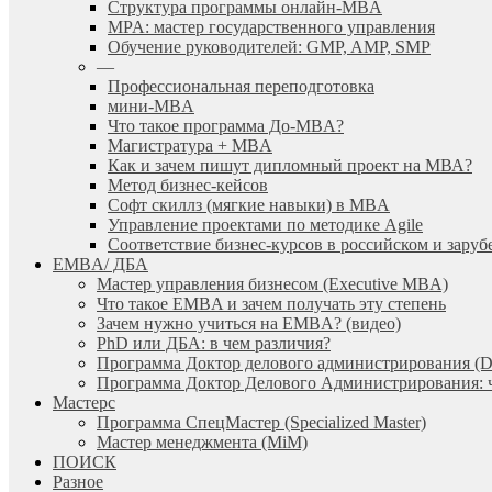
Cтруктура программы онлайн-MBA
MPA: мастер государственного управления
Обучение руководителей: GMP, AMP, SMP
—
Профессиональная переподготовка
мини-MBA
Что такое программа До-MBA?
Магистратура + MBA
Как и зачем пишут дипломный проект на МВА?
Метод бизнес-кейсов
Софт скиллз (мягкие навыки) в MBA
Управление проектами по методике Agile
Соответствие бизнес-курсов в российском и зар
EMBA/ ДБA
Мастер управления бизнесом (Executive MBA)
Что такое EMBA и зачем получать эту степень
Зачем нужно учиться на EMBA? (видео)
PhD или ДБА: в чем различия?
Программа Доктор делового администрирования (
Программа Доктор Делового Администрирования: чт
Мастерс
Программа СпецМастер (Specialized Master)
Мастер менеджмента (MiM)
ПОИСК
Разное