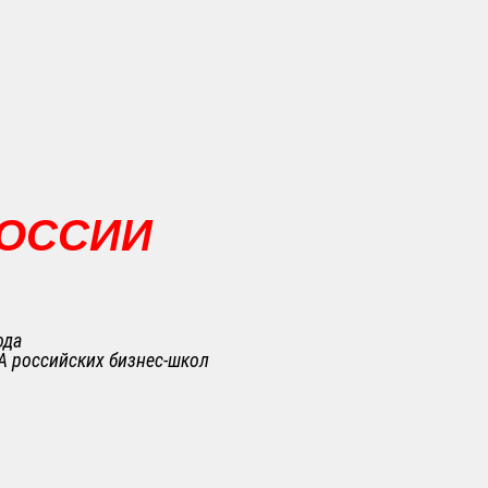
РОССИИ
ода
A российских бизнес-школ