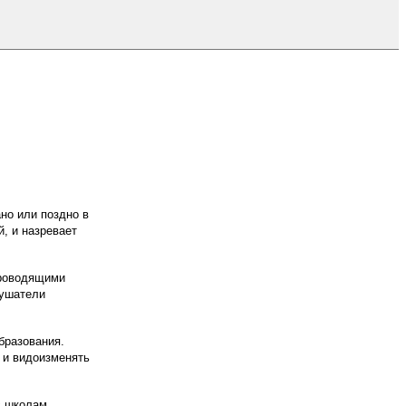
но или поздно в
й, и назревает
проводящими
лушатели
бразования.
 и видоизменять
с школам