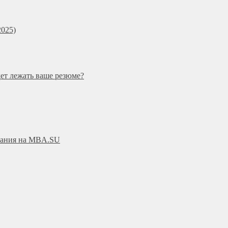
025)
дет лежать ваше резюме?
ования на MBA.SU