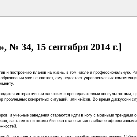
№ 34, 15 сентября 2014 г.]
в и построению планов на жизнь, в том числе и профессиональную. Ра
о образования уже не хватает, ему недостает управленческих компетенци
жменту.
тводится интерактивным занятиям с преподавателями-консультантами, 
ор проблемных конкретных ситуаций, или кейсов. Во время дискуссии с
ров, и учебные заведения стараются идти в ногу с модными трендами о
сов, заставляют и школы бизнеса становиться наиболее эффективными
ожностей.
жно было удивить интерактивом, слегка «разбавляющим» лекции. Сейча