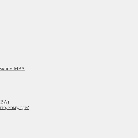
убежном МВА
DBА)
о, кому, где?