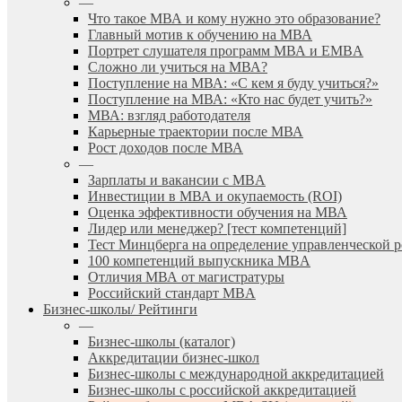
—
Что такое МВА и кому нужно это образование?
Главный мотив к обучению на МВА
Портрет слушателя программ МВА и EMBA
Сложно ли учиться на МВА?
Поступление на МВА: «С кем я буду учиться?»
Поступление на МВА: «Кто нас будет учить?»
МВА: взгляд работодателя
Карьерные траектории после МВА
Рост доходов после МВА
—
Зарплаты и вакансии с MBA
Инвестиции в МВА и окупаемость (ROI)
Оценка эффективности обучения на МВА
Лидер или менеджер? [тест компетенций]
Тест Минцберга на определение управленческой 
100 компетенций выпускника MBA
Отличия МВА от магистратуры
Российский стандарт MBA
Бизнес-школы/ Рейтинги
—
Бизнес-школы (каталог)
Аккредитации бизнес-школ
Бизнес-школы с международной аккредитацией
Бизнес-школы с российской аккредитацией