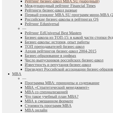
Рейтинг бизнес-школ MBA.SU (народный)
Международный рейтинг Financial Times
Рейтинги бизнес-школ разные
Первый рэнкинг MBA.SU программ мини-MBA (2
Российские бизнес-школы в рейтингах QS
Рейтинг Eduniversal
—
Рейтинг EdUniversal Best Masters
Бизнес-школа из ТОП-15: в какой части стопки бу
Бизнес-школы: история, опыт работы
ТОП преподавателей бизнес-школ
Архив рейтингов бизнес-школ 2004-2015
Бизнес-образование в цифрах
Число выпускников российских бизнес-школ
Известность и репутация бизнес-школ
Президент Российской ассоциации бизнес-образ
MBA
—
Программа МВА: принципы и содержание
МВА «Cтратегический менеджмент»
MBA со специализацией
Что такое учебный план МВА?
МВА в смешанном формате
Стоимость программ MBA
MBA онлайн