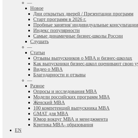
—
Новое
Дни открытых дверей / Презентации программ
Старт программ в 2026 г.
Пробные занятия/ индивидуальные консультаци
Индекс популярности
Самые динамичные бизнес-школы России
Слушать
—
Статьи
Отзывы выпускников о MBA и бизнес-школах
Как выпускники бизнес-школ оценивают свою у
Видео о MBA
Благодарности и отзывы
—
Разное
Опросы и исследования MBA
Модели российских программ МВА
Женский MBA
100 компетенций выпускника MBA
GMAT для MBA
Юмор вокруг МВА и менеджмента
Критика MBA- образования
EN