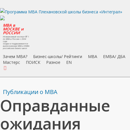
Skip
to
main
MBA в
content
МОСКВЕ и
РОССИИ
Независимый эксперт № 1
по MBA в России с 2004
года
Создан и поддерживается
выпускниками MBA и EMBA
российских бизнес-школ
Зачем MBA?
Бизнес-школы/ Рейтинги
MBA
EMBA/ ДБA
Мастерс
ПОИСК
Разное
EN
search
Публикации о МВА
Оправданные
ожидания