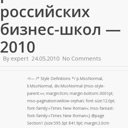
российских
бизнес-школ —
2010
By
expert
24.05.2010
No Comments
<!— /* Style Definitions */ p.MsoNormal,
li.MsoNormal, div.MsoNormal {mso-style-
parent:»»; margin:0cm; margin-bottom:.0001pt;
mso-pagination:widow-orphan; font-size:12.0pt;
font-family:»Times New Roman»; mso-fareast-
font-family:»Times New Roman»;} @page
Section1 {size:595.3pt 841.9pt; margin:2.0cm