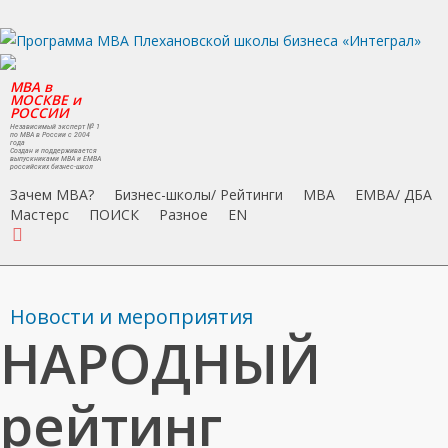
Skip
to
main
MBA в
content
МОСКВЕ и
РОССИИ
Независимый эксперт № 1
по MBA в России с 2004
года
Создан и поддерживается
выпускниками MBA и EMBA
российских бизнес-школ
Зачем MBA?
Бизнес-школы/ Рейтинги
MBA
EMBA/ ДБA
Мастерс
ПОИСК
Разное
EN
search
Новости и мероприятия
НАРОДНЫЙ
рейтинг