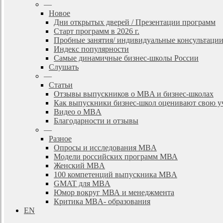
—
Новое
Дни открытых дверей / Презентации программ
Старт программ в 2026 г.
Пробные занятия/ индивидуальные консультаци
Индекс популярности
Самые динамичные бизнес-школы России
Слушать
—
Статьи
Отзывы выпускников о MBA и бизнес-школах
Как выпускники бизнес-школ оценивают свою у
Видео о MBA
Благодарности и отзывы
—
Разное
Опросы и исследования MBA
Модели российских программ МВА
Женский MBA
100 компетенций выпускника MBA
GMAT для MBA
Юмор вокруг МВА и менеджмента
Критика MBA- образования
EN