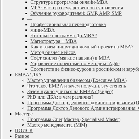
Cтруктура программы онлайн-MBA
MPA: мастер государственного управления
Обучение руководителей: GMP, AMP, SMP
—
Профессиональная переподготовка
мини-MBA
Что такое программа До-MBA?
Магистратура + MBA
Как и зачем пишут дипломный проект на МВА?
Метод бизнес-кейсов
Софт скиллз (мягкие навыки) в MBA
Управление проектами по методике Agile
Соответствие бизнес-курсов в российском и зар
EMBA/ ДБA
Мастер управления бизнесом (Executive MBA)
Что такое EMBA и зачем получать эту степень
Зачем нужно учиться на EMBA? (видео)
PhD или ДБА: в чем различия?
Программа Доктор делового администрирования (
Программа Доктор Делового Администрирования: чт
Мастерс
Программа СпецМастер (Specialized Master)
Мастер менеджмента (MiM)
ПОИСК
Разное