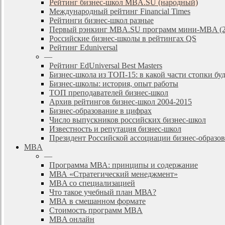
Рейтинг бизнес-школ MBA.SU (народный)
Международный рейтинг Financial Times
Рейтинги бизнес-школ разные
Первый рэнкинг MBA.SU программ мини-MBA (2
Российские бизнес-школы в рейтингах QS
Рейтинг Eduniversal
—
Рейтинг EdUniversal Best Masters
Бизнес-школа из ТОП-15: в какой части стопки бу
Бизнес-школы: история, опыт работы
ТОП преподавателей бизнес-школ
Архив рейтингов бизнес-школ 2004-2015
Бизнес-образование в цифрах
Число выпускников российских бизнес-школ
Известность и репутация бизнес-школ
Президент Российской ассоциации бизнес-образ
MBA
—
Программа МВА: принципы и содержание
МВА «Cтратегический менеджмент»
MBA со специализацией
Что такое учебный план МВА?
МВА в смешанном формате
Стоимость программ MBA
MBA онлайн