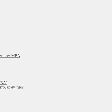
убежном МВА
DBА)
о, кому, где?