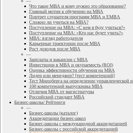
—
Что такое МВА и кому нужно это образование?
Главный мотив к обучению на МВА
Портрет слушателя программ МВА и EMBA
Сложно ли учиться на МВА?
Поступление на МВА: «С кем я буду учиться?»
Поступление на МВА: «Кто нас будет учить?»
МВА: взгляд работодателя
Карьерные траектории после МВА
Рост доходов после МВА
—
Зарплаты и вакансии с MBA
Инвестиции в МВА и окупаемость (ROI)
Оценка эффективности обучения на МВА
Лидер или менеджер? [тест компетенций]
Тест Минцберга на определение управленческой 
100 компетенций выпускника MBA
Отличия МВА от магистратуры
Российский стандарт MBA
Бизнес-школы/ Рейтинги
—
Бизнес-школы (каталог)
Аккредитации бизнес-школ
Бизнес-школы с международной аккредитацией
Бизнес-школы с российской аккредитацией