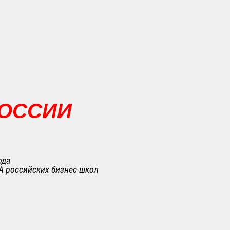
РОССИИ
ода
A российских бизнес-школ