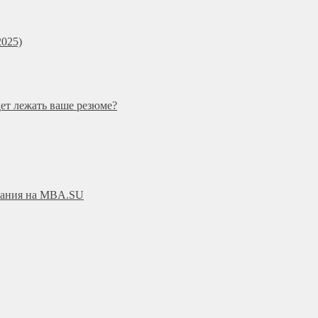
025)
дет лежать ваше резюме?
ования на MBA.SU