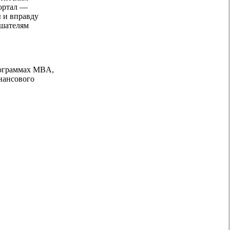
портал —
 и вправду
ушателям
рограммах MBA,
нансового