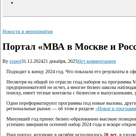
search
Новости и мероприятия
Портал «МВА в Москве и Росси
By
expert
31.12.2024
21 декабря, 2025
Нет комментариев
Подходит к концу 2024 год. Что показали его результаты в сф
Несмотря на общий по отрасли спад наборов на программы М
предпринимателей не исчез, а многие бизнес-школы наблюдаю
поиску, имеет тесные контакты с бизнесом и выпускниками, 
Одни переформатируют программы под новые вызовы, другие
региональные рынки — об этом в разделе
«Новое в программ
Минувший год принес бизнес-образованию высокие позици
успешно завершили осенний набор 2024 года и вскоре откро
Наш портал, которому в октябре исполнилось
20 лет
, в уход