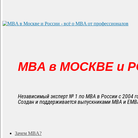
MBA в МОСКВЕ и 
Независимый эксперт № 1 по MBA в России с 2004 г
Создан и поддерживается выпускниками MBA и EMB
search
Menu
Зачем MBA?