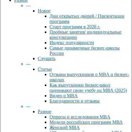
Разное
—
Новое
Дни открытых дверей / Презентации
программ
Старт программ в 2026 г.
Пробные занятия/ индивидуальные
консультации
Индекс популярности
Самые динамичные бизнес-школы
России
Слушать
—
Статьи
Отзывы выпускников о MBA и бизнес-
школах
Как выпускники бизнес-школ
оценивают свою учебу на МВА (2025)
Видео о MBA
Благодарности и отзывы
—
Разное
Опросы и исследования MBA
Модели российских программ МВА
Женский MBA