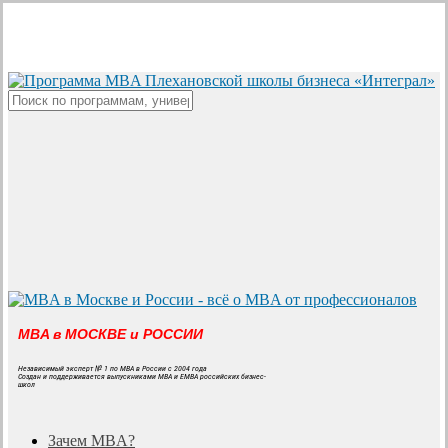
Skip
to
main
content
Close
Search
MBA в МОСКВЕ и РОССИИ
Независимый эксперт № 1 по MBA в России с 2004 года
Создан и поддерживается выпускниками MBA и EMBA российских бизнес-
школ
search
Menu
Зачем MBA?