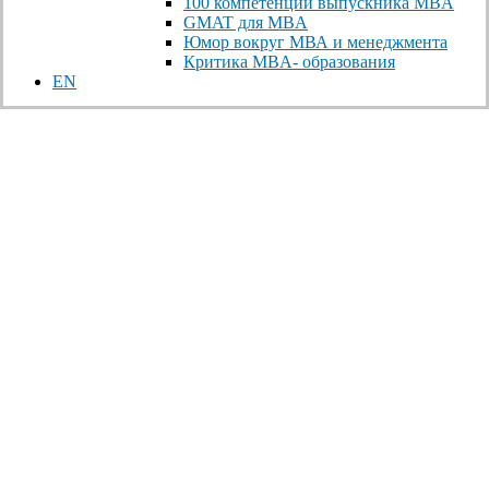
100 компетенций выпускника MBA
GMAT для MBA
Юмор вокруг МВА и менеджмента
Критика MBA- образования
EN