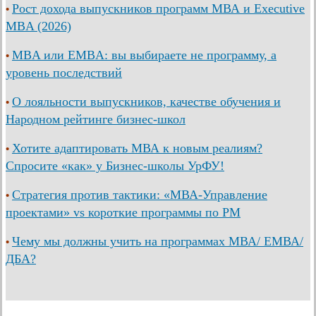
Рост дохода выпускников программ МВА и Executive
•
MBA (2026)
MBA или EMBA: вы выбираете не программу, а
•
уровень последствий
О лояльности выпускников, качестве обучения и
•
Народном рейтинге бизнес-школ
Хотите адаптировать МВА к новым реалиям?
•
Спросите «как» у Бизнес-школы УрФУ!
Стратегия против тактики: «МВА-Управление
•
проектами» vs короткие программы по PM
Чему мы должны учить на программах МВА/ ЕМВА/
•
ДБА?