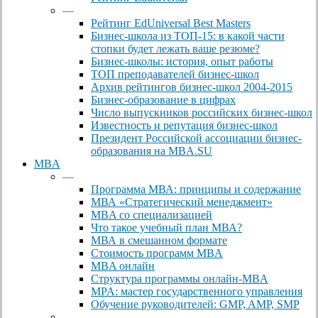
—
Рейтинг EdUniversal Best Masters
Бизнес-школа из ТОП-15: в какой части
стопки будет лежать ваше резюме?
Бизнес-школы: история, опыт работы
ТОП преподавателей бизнес-школ
Архив рейтингов бизнес-школ 2004-2015
Бизнес-образование в цифрах
Число выпускников российских бизнес-школ
Известность и репутация бизнес-школ
Президент Российской ассоциации бизнес-
образования на MBA.SU
MBA
—
Программа МВА: принципы и содержание
МВА «Cтратегический менеджмент»
MBA со специализацией
Что такое учебный план МВА?
МВА в смешанном формате
Стоимость программ MBA
MBA онлайн
Cтруктура программы онлайн-MBA
MPA: мастер государственного управления
Обучение руководителей: GMP, AMP, SMP
—