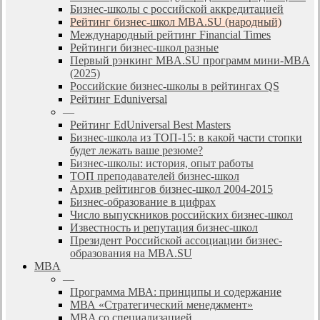
Бизнес-школы с российской аккредитацией
Рейтинг бизнес-школ MBA.SU (народный)
Международный рейтинг Financial Times
Рейтинги бизнес-школ разные
Первый рэнкинг MBA.SU программ мини-MBA
(2025)
Российские бизнес-школы в рейтингах QS
Рейтинг Eduniversal
—
Рейтинг EdUniversal Best Masters
Бизнес-школа из ТОП-15: в какой части стопки
будет лежать ваше резюме?
Бизнес-школы: история, опыт работы
ТОП преподавателей бизнес-школ
Архив рейтингов бизнес-школ 2004-2015
Бизнес-образование в цифрах
Число выпускников российских бизнес-школ
Известность и репутация бизнес-школ
Президент Российской ассоциации бизнес-
образования на MBA.SU
MBA
—
Программа МВА: принципы и содержание
МВА «Cтратегический менеджмент»
MBA со специализацией