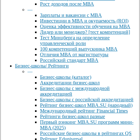
Рост доходов после МВА
—
Зарплаты и вакансии с MBA
Инвестиции в МВА и окупаемость (ROI)
Оценка эффективности обучения на МВА
Лидер или менеджер? [тест компетенций]
Тест Минцберга на определение
управленческой роли
100 компетенций выпускника MBA
Отличия МВА от магистратуры
Российский стандарт MBA
Бизнес-школы/ Рейтинги
—
Бизнес-школы (каталог)
Аккредитации бизнес-школ
Бизнес-школы с международной
аккредитацией
Бизнес-школы с российской аккредитацией
Рейтинг бизнес-школ MBA.SU (народный)
Международный рейтинг Financial Times
Рейтинги бизнес-школ разные
Первый рэнкинг MBA.SU программ мини-
MBA (2025)
Российские бизнес-школы в рейтингах QS
Рейтинг Eduniversal