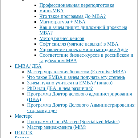
Профессиональная переподготовка
мини-MBA
Что такое программа До-MBA?
Магистратура + MBA
Как и зачем пишут дипломный проект на
МВА?
Метод бизнес-кейсов
Софт скиллз (мягкие навыки) в MBA
Управление проектами по методике Agile
Соответствие бизнес-курсов в российском и
зарубежном МВА
EMBA/ ДБA
Мастер управления бизнесом (Executive MBA)
Что такое EMBA и зачем получать эту степень
Зачем нужно учиться на EMBA? (видео)
PhD или ДБА: в чем различия?
Программа Доктор делового администрирования
(DBА)
Программа Доктор Делового Администрирования:
что, кому, где?
Мастерс
Программа СпецМастер (Specialized Master)
Мастер менеджмента (MiM)
ПОИСК