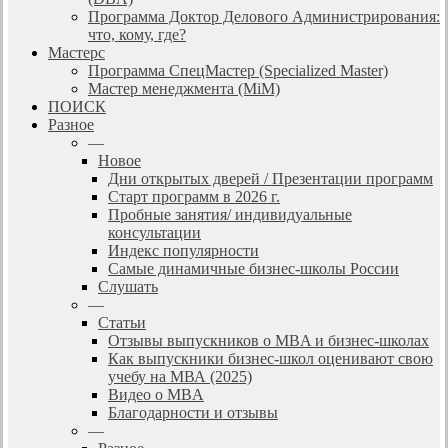
Программа Доктор Делового Администрирования:
что, кому, где?
Мастерс
Программа СпецМастер (Specialized Master)
Мастер менеджмента (MiM)
ПОИСК
Разное
—
Новое
Дни открытых дверей / Презентации программ
Старт программ в 2026 г.
Пробные занятия/ индивидуальные
консультации
Индекс популярности
Самые динамичные бизнес-школы России
Слушать
—
Статьи
Отзывы выпускников о MBA и бизнес-школах
Как выпускники бизнес-школ оценивают свою
учебу на МВА (2025)
Видео о MBA
Благодарности и отзывы
—