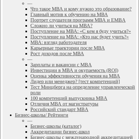
—
Что такое МВА и кому нужно это образование?
Главный мотив к обучению на МВА
Портрет слушателя программ МВА и EMBA
Сложно ли учиться на МВА?
Поступление на МВА: «С кем я буду учиться?»
Поступление на МВА: «Кто нас будет учить?»
МВА: взгляд работодателя
Карьерные траектории после МВА
Рост доходов после МВА
—
Зарплаты и вакансии с MBA
Инвестиции в МВА и окупаемость (ROI)
Оценка эффективности обучения на МВА
Лидер или менеджер? [тест компетенций]
Тест Минцберга на определение управленческой
роли
100 компетенций выпускника MBA
Отличия МВА от магистратуры
Российский стандарт MBA
Бизнес-школы/ Рейтинги
—
Бизнес-школы (каталог)
Аккредитации бизнес-школ
Бизнес-школы с международной аккредитацией