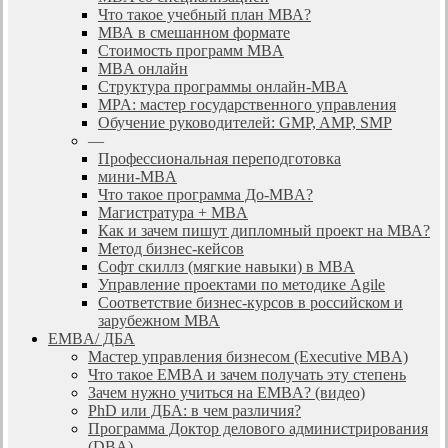
Что такое учебный план МВА?
МВА в смешанном формате
Стоимость программ MBA
MBA онлайн
Cтруктура программы онлайн-MBA
MPA: мастер государственного управления
Обучение руководителей: GMP, AMP, SMP
—
Профессиональная переподготовка
мини-MBA
Что такое программа До-MBA?
Магистратура + MBA
Как и зачем пишут дипломный проект на МВА?
Метод бизнес-кейсов
Софт скиллз (мягкие навыки) в MBA
Управление проектами по методике Agile
Соответствие бизнес-курсов в российском и
зарубежном МВА
EMBA/ ДБA
Мастер управления бизнесом (Executive MBA)
Что такое EMBA и зачем получать эту степень
Зачем нужно учиться на EMBA? (видео)
PhD или ДБА: в чем различия?
Программа Доктор делового администрирования
(DBА)