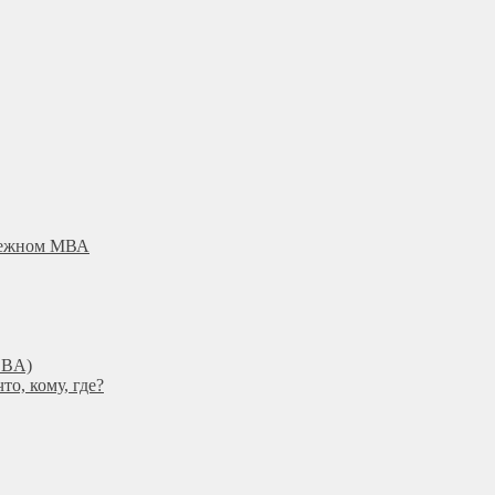
убежном МВА
DBА)
о, кому, где?