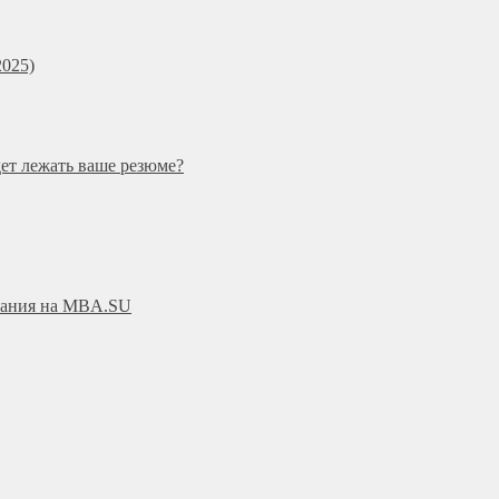
025)
дет лежать ваше резюме?
ования на MBA.SU