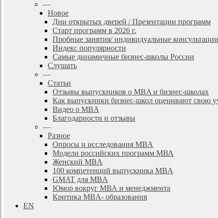
—
Новое
Дни открытых дверей / Презентации программ
Старт программ в 2026 г.
Пробные занятия/ индивидуальные консультаци
Индекс популярности
Самые динамичные бизнес-школы России
Слушать
—
Статьи
Отзывы выпускников о MBA и бизнес-школах
Как выпускники бизнес-школ оценивают свою у
Видео о MBA
Благодарности и отзывы
—
Разное
Опросы и исследования MBA
Модели российских программ МВА
Женский MBA
100 компетенций выпускника MBA
GMAT для MBA
Юмор вокруг МВА и менеджмента
Критика MBA- образования
EN