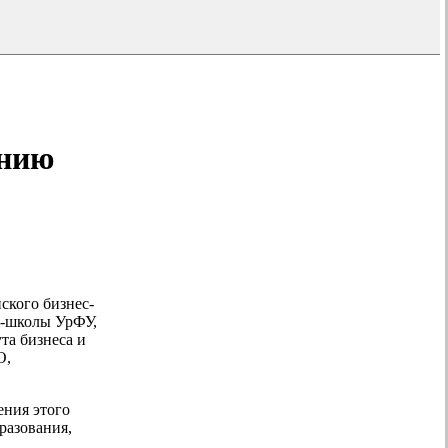
анию
ского бизнес-
с-школы УрФУ,
а бизнеса и
О,
ения этого
разования,