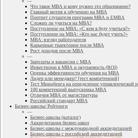
—
Что такое МВА и кому нужно это образование?
Главный мотив к обучению на МВА
Портрет слушателя программ МВА и EMBA
Сложно ли учиться на МВА?
Поступление на МВА: «С кем я буду учиться?»
Поступление на МВА: «Кто нас будет учить?»
МВА: взгляд работодателя
Карьерные траектории после МВА
Рост доходов после МВА
—
Зарплаты и вакансии с MBA
Инвестиции в МВА и окупаемость (ROI)
Оценка эффективности обучения на МВА
Лидер или менеджер? [тест компетенций]
Тест Минцберга на определение управленческой 
100 компетенций выпускника MBA
Отличия МВА от магистратуры
Российский стандарт MBA
Бизнес-школы/ Рейтинги
—
Бизнес-школы (каталог)
Аккредитации бизнес-школ
Бизнес-школы с международной аккредитацией
Бизнес-школы с российской аккредитацией