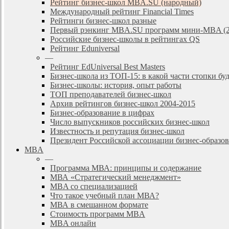
Рейтинг бизнес-школ MBA.SU (народный)
Международный рейтинг Financial Times
Рейтинги бизнес-школ разные
Первый рэнкинг MBA.SU программ мини-MBA (2
Российские бизнес-школы в рейтингах QS
Рейтинг Eduniversal
—
Рейтинг EdUniversal Best Masters
Бизнес-школа из ТОП-15: в какой части стопки бу
Бизнес-школы: история, опыт работы
ТОП преподавателей бизнес-школ
Архив рейтингов бизнес-школ 2004-2015
Бизнес-образование в цифрах
Число выпускников российских бизнес-школ
Известность и репутация бизнес-школ
Президент Российской ассоциации бизнес-образ
MBA
—
Программа МВА: принципы и содержание
МВА «Cтратегический менеджмент»
MBA со специализацией
Что такое учебный план МВА?
МВА в смешанном формате
Стоимость программ MBA
MBA онлайн