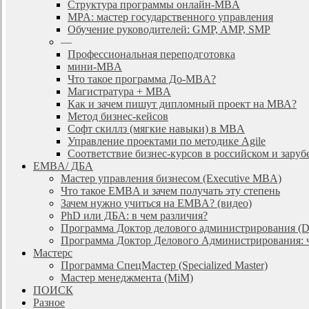
Cтруктура программы онлайн-MBA
MPA: мастер государственного управления
Обучение руководителей: GMP, AMP, SMP
—
Профессиональная переподготовка
мини-MBA
Что такое программа До-MBA?
Магистратура + MBA
Как и зачем пишут дипломный проект на МВА?
Метод бизнес-кейсов
Софт скиллз (мягкие навыки) в MBA
Управление проектами по методике Agile
Соответствие бизнес-курсов в российском и зар
EMBA/ ДБA
Мастер управления бизнесом (Executive MBA)
Что такое EMBA и зачем получать эту степень
Зачем нужно учиться на EMBA? (видео)
PhD или ДБА: в чем различия?
Программа Доктор делового администрирования (
Программа Доктор Делового Администрирования: чт
Мастерс
Программа СпецМастер (Specialized Master)
Мастер менеджмента (MiM)
ПОИСК
Разное