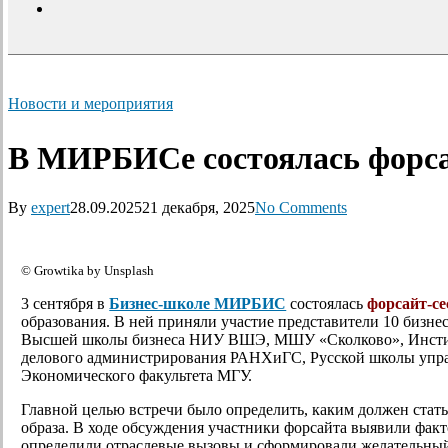
search
Новости и мероприятия
В МИРБИСе состоялась форса
By
expert
28.09.2025
21 декабря, 2025
No Comments
© Growtika by Unsplash
3 сентября в
Бизнес-школе МИРБИС
состоялась
форсайт-се
образования. В ней приняли участие представители 10 би
Высшей школы бизнеса НИУ ВШЭ, МШУ «Сколково», Институ
делового администрирования РАНХиГС, Русской школы уп
Экономического факультета МГУ.
Главной целью встречи было определить, каким должен стать 
образа. В ходе обсуждения участники форсайта выявили фак
определили отраслевые вызовы и сформировали желательный 