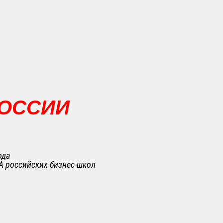
РОССИИ
ода
A российских бизнес-школ