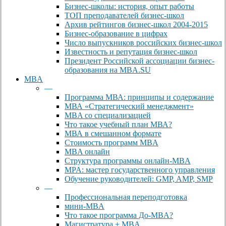
Бизнес-школы: история, опыт работы
ТОП преподавателей бизнес-школ
Архив рейтингов бизнес-школ 2004-2015
Бизнес-образование в цифрах
Число выпускников российских бизнес-школ
Известность и репутация бизнес-школ
Президент Российской ассоциации бизнес-
образования на MBA.SU
MBA
—
Программа МВА: принципы и содержание
МВА «Cтратегический менеджмент»
MBA со специализацией
Что такое учебный план МВА?
МВА в смешанном формате
Стоимость программ MBA
MBA онлайн
Cтруктура программы онлайн-MBA
MPA: мастер государственного управления
Обучение руководителей: GMP, AMP, SMP
—
Профессиональная переподготовка
мини-MBA
Что такое программа До-MBA?
Магистратура + MBA