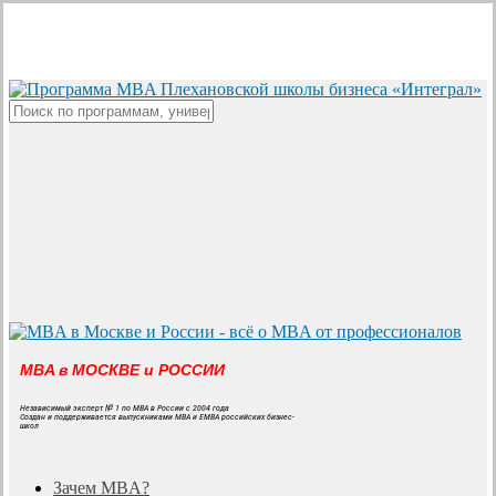
Skip
to
main
content
Close
Search
MBA в МОСКВЕ и РОССИИ
Независимый эксперт № 1 по MBA в России с 2004 года
Создан и поддерживается выпускниками MBA и EMBA российских бизнес-
школ
search
Menu
Зачем MBA?