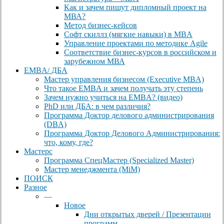
Как и зачем пишут дипломный проект на
МВА?
Метод бизнес-кейсов
Софт скиллз (мягкие навыки) в MBA
Управление проектами по методике Agile
Соответствие бизнес-курсов в российском и
зарубежном МВА
EMBA/ ДБA
Мастер управления бизнесом (Executive MBA)
Что такое EMBA и зачем получать эту степень
Зачем нужно учиться на EMBA? (видео)
PhD или ДБА: в чем различия?
Программа Доктор делового администрирования
(DBА)
Программа Доктор Делового Администрирования:
что, кому, где?
Мастерс
Программа СпецМастер (Specialized Master)
Мастер менеджмента (MiM)
ПОИСК
Разное
—
Новое
Дни открытых дверей / Презентации
программ