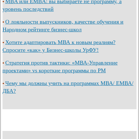
MBA или EMBA: вы выбираете не программу, а
•
уровень последствий
О лояльности выпускников, качестве обучения и
•
Народном рейтинге бизнес-школ
Хотите адаптировать МВА к новым реалиям?
•
Спросите «как» у Бизнес-школы УрФУ!
Стратегия против тактики: «МВА-Управление
•
проектами» vs короткие программы по PM
Чему мы должны учить на программах МВА/ ЕМВА/
•
ДБА?