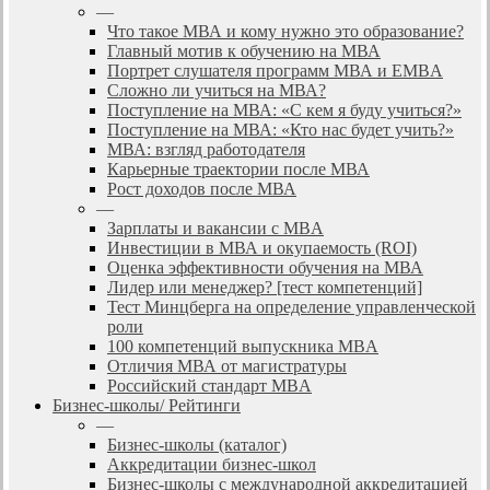
—
Что такое МВА и кому нужно это образование?
Главный мотив к обучению на МВА
Портрет слушателя программ МВА и EMBA
Сложно ли учиться на МВА?
Поступление на МВА: «С кем я буду учиться?»
Поступление на МВА: «Кто нас будет учить?»
МВА: взгляд работодателя
Карьерные траектории после МВА
Рост доходов после МВА
—
Зарплаты и вакансии с MBA
Инвестиции в МВА и окупаемость (ROI)
Оценка эффективности обучения на МВА
Лидер или менеджер? [тест компетенций]
Тест Минцберга на определение управленческой
роли
100 компетенций выпускника MBA
Отличия МВА от магистратуры
Российский стандарт MBA
Бизнес-школы/ Рейтинги
—
Бизнес-школы (каталог)
Аккредитации бизнес-школ
Бизнес-школы с международной аккредитацией