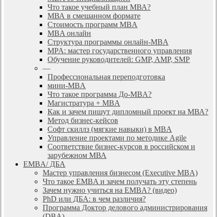
Что такое учебный план МВА?
МВА в смешанном формате
Стоимость программ MBA
MBA онлайн
Cтруктура программы онлайн-MBA
MPA: мастер государственного управления
Обучение руководителей: GMP, AMP, SMP
—
Профессиональная переподготовка
мини-MBA
Что такое программа До-MBA?
Магистратура + MBA
Как и зачем пишут дипломный проект на МВА?
Метод бизнес-кейсов
Софт скиллз (мягкие навыки) в MBA
Управление проектами по методике Agile
Соответствие бизнес-курсов в российском и
зарубежном МВА
EMBA/ ДБA
Мастер управления бизнесом (Executive MBA)
Что такое EMBA и зачем получать эту степень
Зачем нужно учиться на EMBA? (видео)
PhD или ДБА: в чем различия?
Программа Доктор делового администрирования
(DBА)