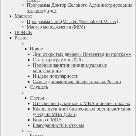
Программа Доктор Делового Администрирования:
что, кому, где?
Мастерс
Программа СпецМастер (Specialized Master)
Мастер менеджмента (MiM)
ПОИСК
Разное
—
Новое
Дни открытых дверей / Презентации программ
Старт программ в 2026 г.
Пробные занятия/ индивидуальные
консультации
Индекс популярности
Самые динамичные бизнес-школы России
Слушать
—
Статьи
Отзывы выпускников о MBA и бизнес-школах
Как выпускники бизнес-школ оценивают свою
учебу на МВА (2025)
Видео о MBA
Благодарности и отзывы
—