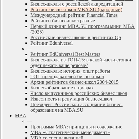
Бизнес-школы с российской аккредитацией
Рейтинг бизнес-школ MBA.SU (народный)
Международный рейтинг Financial Times
Рейтинги бизнес-школ разные
Первый рэнкинг MBA.SU программ мини-MBA
(2025)
Российские бизнес-школы в рейтингах QS
Рейтинг Eduniversal
—
Рейтинг EdUniversal Best Masters
Бизнес-школа из ТОП-15: в какой части стопки
будет лежать ваше резюме?
Бизнес-школы: история, опыт работы
ТОП преподавателей бизнес-школ
Архив рейтингов бизнес-школ 2004-2015
Бизнес-образование в цифрах
Число выпускников российских бизнес-школ
Известность и репутация бизнес-школ
Президент Российской ассоциации бизнес-
образования на MBA.SU
MBA
—
Программа МВА: принципы и содержание
МВА «Cтратегический менеджмент»
MBA со специализацией