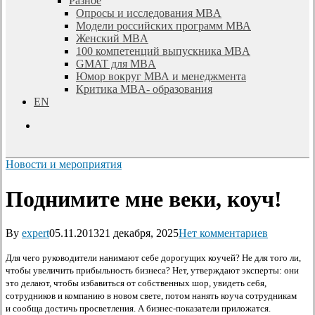
Разное
Опросы и исследования MBA
Модели российских программ МВА
Женский MBA
100 компетенций выпускника MBA
GMAT для MBA
Юмор вокруг МВА и менеджмента
Критика MBA- образования
EN
search
Новости и мероприятия
Поднимите мне веки, коуч!
By
expert
05.11.2013
21 декабря, 2025
Нет комментариев
Для чего руководители нанимают себе дорогущих коучей? Не для того ли,
чтобы увеличить прибыльность бизнеса? Нет, утверждают эксперты: они
это делают, чтобы избавиться от собственных шор, увидеть себя,
сотрудников и компанию в новом свете, потом нанять коуча сотрудникам
и сообща достичь просветления. А бизнес-показатели приложатся.