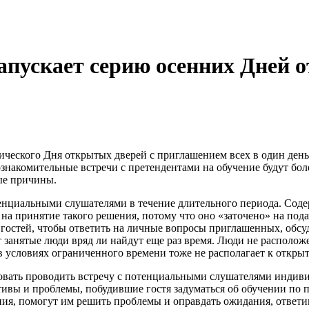
пускает серию осенних Дней 
сического Дня открытых дверей с приглашением всех в один ден
накомительные встречи с претендентами на обучение будут бо
ые причины.
тенциальными слушателями в течение длительного периода. Сод
 на принятие такого решения, потому что оно «заточено» на под
гостей, чтобы ответить на личные вопросы приглашенных, обсу
 занятые люди вряд ли найдут еще раз время. Люди не располож
в условиях ограниченного времени тоже не располагает к открыт
овать проводить встречу с потенциальными слушателями индив
тивы и проблемы, побудившие гостя задуматься об обучении по
ния, помогут им решить проблемы и оправдать ожидания, ответи