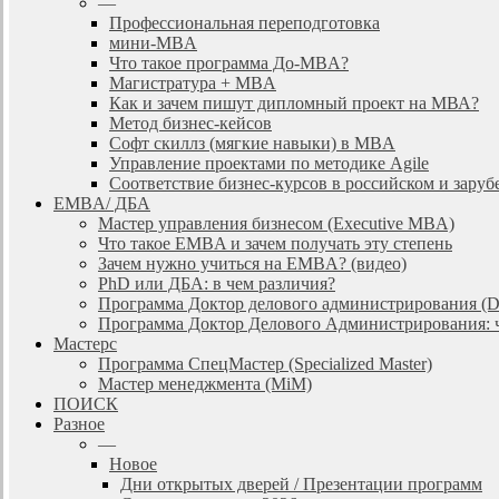
—
Профессиональная переподготовка
мини-MBA
Что такое программа До-MBA?
Магистратура + MBA
Как и зачем пишут дипломный проект на МВА?
Метод бизнес-кейсов
Софт скиллз (мягкие навыки) в MBA
Управление проектами по методике Agile
Соответствие бизнес-курсов в российском и зар
EMBA/ ДБA
Мастер управления бизнесом (Executive MBA)
Что такое EMBA и зачем получать эту степень
Зачем нужно учиться на EMBA? (видео)
PhD или ДБА: в чем различия?
Программа Доктор делового администрирования (
Программа Доктор Делового Администрирования: чт
Мастерс
Программа СпецМастер (Specialized Master)
Мастер менеджмента (MiM)
ПОИСК
Разное
—
Новое
Дни открытых дверей / Презентации программ