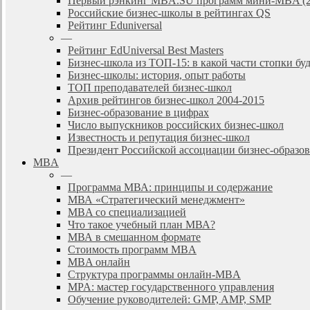
Первый рэнкинг MBA.SU программ мини-MBA (2
Российские бизнес-школы в рейтингах QS
Рейтинг Eduniversal
—
Рейтинг EdUniversal Best Masters
Бизнес-школа из ТОП-15: в какой части стопки бу
Бизнес-школы: история, опыт работы
ТОП преподавателей бизнес-школ
Архив рейтингов бизнес-школ 2004-2015
Бизнес-образование в цифрах
Число выпускников российских бизнес-школ
Известность и репутация бизнес-школ
Президент Российской ассоциации бизнес-образ
MBA
—
Программа МВА: принципы и содержание
МВА «Cтратегический менеджмент»
MBA со специализацией
Что такое учебный план МВА?
МВА в смешанном формате
Стоимость программ MBA
MBA онлайн
Cтруктура программы онлайн-MBA
MPA: мастер государственного управления
Обучение руководителей: GMP, AMP, SMP