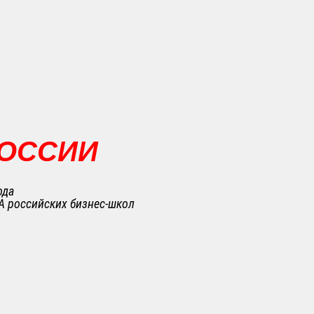
РОССИИ
ода
A российских бизнес-школ