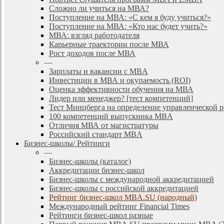
Сложно ли учиться на МВА?
Поступление на МВА: «С кем я буду учиться?»
Поступление на МВА: «Кто нас будет учить?»
МВА: взгляд работодателя
Карьерные траектории после МВА
Рост доходов после МВА
—
Зарплаты и вакансии с MBA
Инвестиции в МВА и окупаемость (ROI)
Оценка эффективности обучения на МВА
Лидер или менеджер? [тест компетенций]
Тест Минцберга на определение управленческой 
100 компетенций выпускника MBA
Отличия МВА от магистратуры
Российский стандарт MBA
Бизнес-школы/ Рейтинги
—
Бизнес-школы (каталог)
Аккредитации бизнес-школ
Бизнес-школы с международной аккредитацией
Бизнес-школы с российской аккредитацией
Рейтинг бизнес-школ MBA.SU (народный)
Международный рейтинг Financial Times
Рейтинги бизнес-школ разные