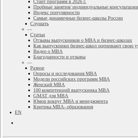
Старт программ в 2026 г.
Пробные занятия/ индивидуальные консультаци
Индекс популярности
Самые динамичные бизнес-школы России
Слушать
—
Статьи
Отзывы выпускников о MBA и бизнес-школах
Как выпускники бизнес-школ оценивают свою у
Видео о MBA
Благодарности и отзывы
—
Разное
Опросы и исследования MBA
Модели российских программ МВА
Женский MBA
100 компетенций выпускника MBA
GMAT для MBA
Юмор вокруг МВА и менеджмента
Критика MBA- образования
EN
search