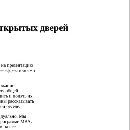
открытых дверей
ь на презентацию
лее эффективными
ержание
ачу общей
дить и понять их
ены рассказывать
ой беседе.
идуально. Мы
 программе МВА,
м на все