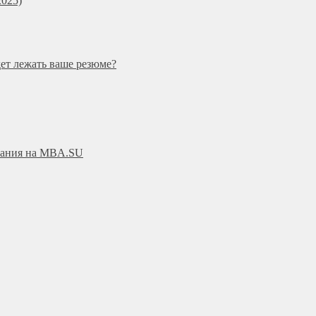
025)
дет лежать ваше резюме?
ования на MBA.SU