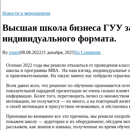
Новости и мероприятия
Высшая школа бизнеса ГУУ за
индивидуального формата.
By
expert
08.08.2022
21 декабря, 2025
No Comments
Осенью 2022 года мы решили отказаться от проведения клас
школы и программы МВА. На наш взгляд, индивидуальные оз
и привлекательными. На такую замену нас побудили серьезн
Всем давно ясно, что решение по обучению принимается по
показательной парадной презентации не очень сильно влияет
информации. Более того, переговорить лично со множеством 
мотивацию, не получается — их много, а на повторный визит
о своей мотивации в присутствии незнакомых, и обстановка 
Принимая во внимание все эти причины, мы решили попроб
покажем школу — аудитории и их оборудование; обсудим мо
расскажем, как знания и навыки, полученные во время обуче