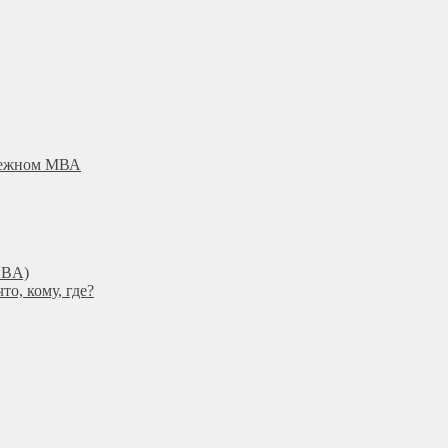
убежном МВА
DBА)
о, кому, где?