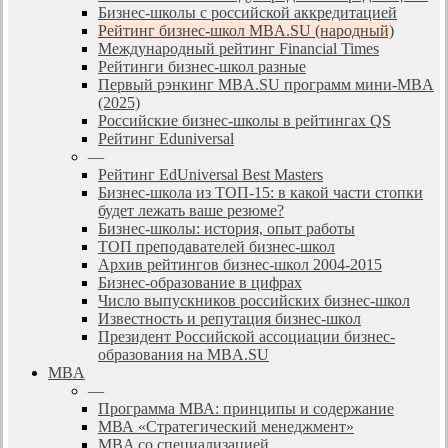
Бизнес-школы с российской аккредитацией
Рейтинг бизнес-школ MBA.SU (народный)
Международный рейтинг Financial Times
Рейтинги бизнес-школ разные
Первый рэнкинг MBA.SU программ мини-MBA
(2025)
Российские бизнес-школы в рейтингах QS
Рейтинг Eduniversal
—
Рейтинг EdUniversal Best Masters
Бизнес-школа из ТОП-15: в какой части стопки
будет лежать ваше резюме?
Бизнес-школы: история, опыт работы
ТОП преподавателей бизнес-школ
Архив рейтингов бизнес-школ 2004-2015
Бизнес-образование в цифрах
Число выпускников российских бизнес-школ
Известность и репутация бизнес-школ
Президент Российской ассоциации бизнес-
образования на MBA.SU
MBA
—
Программа МВА: принципы и содержание
МВА «Cтратегический менеджмент»
MBA со специализацией