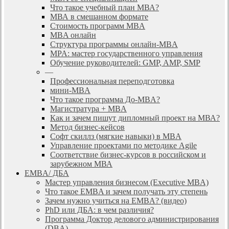
Что такое учебный план МВА?
МВА в смешанном формате
Стоимость программ MBA
MBA онлайн
Cтруктура программы онлайн-MBA
MPA: мастер государственного управления
Обучение руководителей: GMP, AMP, SMP
—
Профессиональная переподготовка
мини-MBA
Что такое программа До-MBA?
Магистратура + MBA
Как и зачем пишут дипломный проект на МВА?
Метод бизнес-кейсов
Софт скиллз (мягкие навыки) в MBA
Управление проектами по методике Agile
Соответствие бизнес-курсов в российском и
зарубежном МВА
EMBA/ ДБA
Мастер управления бизнесом (Executive MBA)
Что такое EMBA и зачем получать эту степень
Зачем нужно учиться на EMBA? (видео)
PhD или ДБА: в чем различия?
Программа Доктор делового администрирования
(DBА)