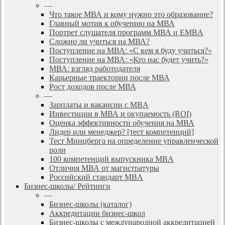
—
Что такое МВА и кому нужно это образование?
Главный мотив к обучению на МВА
Портрет слушателя программ МВА и EMBA
Сложно ли учиться на МВА?
Поступление на МВА: «С кем я буду учиться?»
Поступление на МВА: «Кто нас будет учить?»
МВА: взгляд работодателя
Карьерные траектории после МВА
Рост доходов после МВА
—
Зарплаты и вакансии с MBA
Инвестиции в МВА и окупаемость (ROI)
Оценка эффективности обучения на МВА
Лидер или менеджер? [тест компетенций]
Тест Минцберга на определение управленческой
роли
100 компетенций выпускника MBA
Отличия МВА от магистратуры
Российский стандарт MBA
Бизнес-школы/ Рейтинги
—
Бизнес-школы (каталог)
Аккредитации бизнес-школ
Бизнес-школы с международной аккредитацией