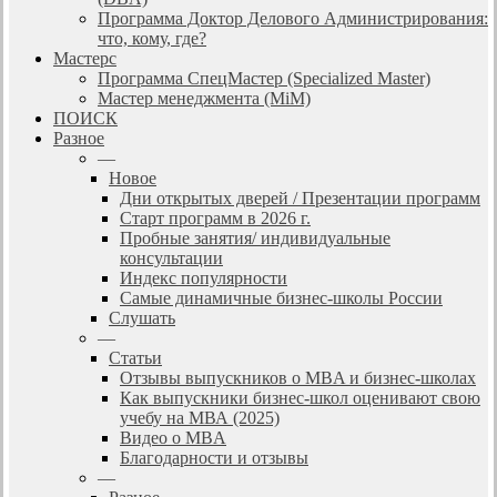
Программа Доктор Делового Администрирования:
что, кому, где?
Мастерс
Программа СпецМастер (Specialized Master)
Мастер менеджмента (MiM)
ПОИСК
Разное
—
Новое
Дни открытых дверей / Презентации программ
Старт программ в 2026 г.
Пробные занятия/ индивидуальные
консультации
Индекс популярности
Самые динамичные бизнес-школы России
Слушать
—
Статьи
Отзывы выпускников о MBA и бизнес-школах
Как выпускники бизнес-школ оценивают свою
учебу на МВА (2025)
Видео о MBA
Благодарности и отзывы
—