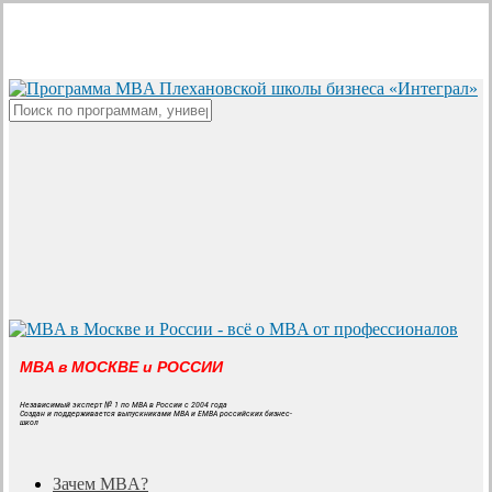
Skip
to
main
content
Close
Search
MBA в МОСКВЕ и РОССИИ
Независимый эксперт № 1 по MBA в России с 2004 года
Создан и поддерживается выпускниками MBA и EMBA российских бизнес-
школ
search
Menu
Зачем MBA?