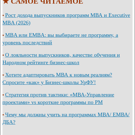
★ САМОЕ ЧИТАЕМОЕ
Рост дохода выпускников программ МВА и Executive
•
MBA (2026)
MBA или EMBA: вы выбираете не программу, а
•
уровень последствий
О лояльности выпускников, качестве обучения и
•
Народном рейтинге бизнес-школ
Хотите адаптировать МВА к новым реалиям?
•
Спросите «как» у Бизнес-школы УрФУ!
Стратегия против тактики: «МВА-Управление
•
проектами» vs короткие программы по PM
Чему мы должны учить на программах МВА/ ЕМВА/
•
ДБА?