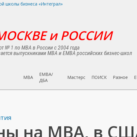
МОСКВЕ и РОССИИ
т № 1 по MBA в России с 2004 года
ается выпускниками MBA и EMBA российских бизнес-школ
EMBA/
MBA
Мастерс
ПОИСК
Разное
E
ДБA
ятия
ы на МВА, в США