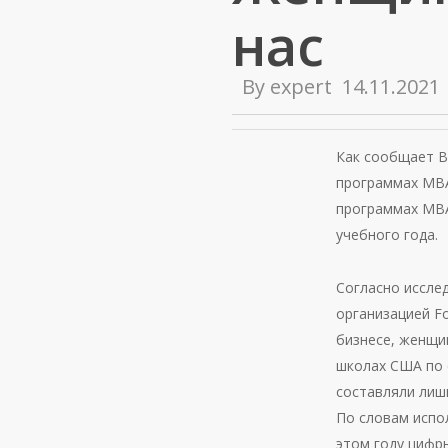
нас
By
expert
14.11.2021
Как сообщает B
программах MBA
программах МВА
учебного года.
Согласно иссле
организацией F
бизнесе, женщи
школах США по 
составляли лишь
По словам испо
этом году цифры