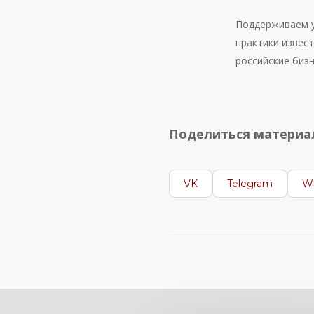
Поддерживаем у
практики извест
российские биз
Поделиться матери
VK
Telegram
W
Вам может быть и