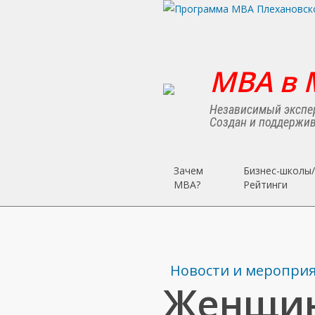
Skip
to
main
content
MBA в 
Независимый экспер
Создан и поддержив
Зачем
Бизнес-школы/
MBA?
Рейтинги
Новости и меропри
Женщин