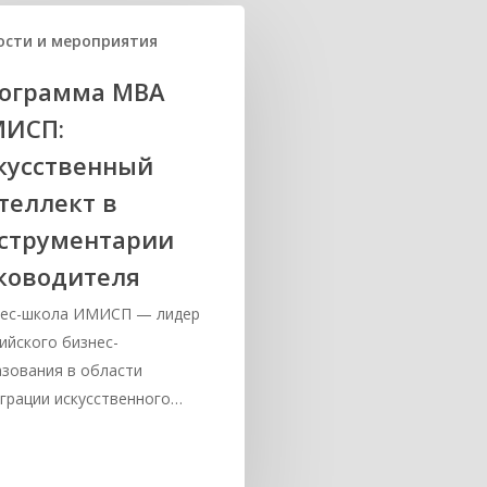
ости и мероприятия
ограмма MBA
ИСП:
кусственный
теллект в
струментарии
ководителя
нес-школа ИМИСП — лидер
ийского бизнес-
зования в области
грации искусственного…