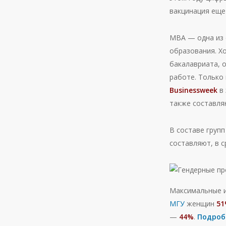
вакцинация еще 
MBA — одна из 
образования. Х
бакалавриата, 
работе. Только
Businessweek
в 
также составля
В составе груп
составляют, в с
Максимальные 
МГУ
женщин
5
—
44%
.
Подроб