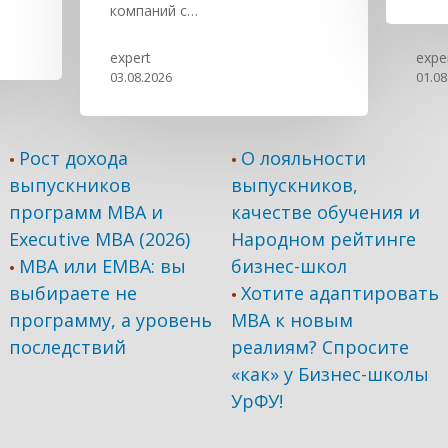
компаний с…
expert
expe
03.08.2026
01.08
Рост дохода
О лояльности
•
•
выпускников
выпускников,
программ МВА и
качестве обучения и
Executive MBA (2026)
Народном рейтинге
MBA или EMBA: вы
бизнес-школ
•
выбираете не
Хотите адаптировать
•
программу, а уровень
МВА к новым
последствий
реалиям? Спросите
«как» у Бизнес-школы
УрФУ!