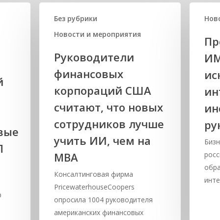
Без рубрики
Нов
Новости и мероприятия
Пр
Руководители
ИМ
финансовых
ис
й
корпораций США
ин
считают, что новых
ин
й
сотрудников лучше
ру
вые
учить ИИ, чем на
Биз
П
МВА
росс
обра
Консалтинговая фирма
инте
,
PricewaterhouseCoopers
р
опросила 1004 руководителя
американских финансовых