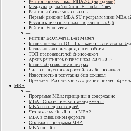
Рейтинг бизнес-школ MBA.SU (народный)
Международный рейтинг Financial Times
Рейтинги бизнес-школ разные
Первый рэнкинг MBA.SU программ мини-MBA (2
Российские бизнес-школы в рейтингах QS
Рейтинг Eduniversal
—
Рейтинг EdUniversal Best Masters
Бизнес-школа из ТОП-15: в какой части стопки бу
Бизнес-школы: история, опыт работы
ТОП преподавателей бизнес-школ
Архив рейтингов бизнес-школ 2004-2015
Бизнес-образование в цифрах
Число выпускников российских бизнес-школ
Известность и репутация бизнес-школ
Президент Российской ассоциации бизнес-образ
MBA
—
Программа МВА: принципы и содержание
МВА «Cтратегический менеджмент»
MBA со специализацией
Что такое учебный план МВА?
МВА в смешанном формате
Стоимость программ MBA
MBA онлайн