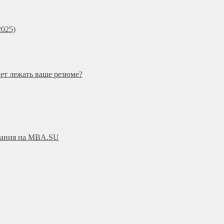
025)
дет лежать ваше резюме?
ования на MBA.SU