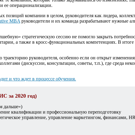
 и ее операционализации.
 позиций компании в целом, руководителя как лидера, коллек
utive MBA
руководители и их команда разрабатывают нужные а
шебную» стратегическую сессию не помогло закрыть потребно
тарии, а также в кросс-функциональных компетенциях. В итоге
 траекторию руководителя, особенно если он открыт изменения
легами (дискуссии, консультации, советы, т.п.), где среда неко
одит и что ждет в процессе обучения.
С за 2020 год)
ом дальше»)
ение квалификации и профессиональную переподготовку
гическое управление, управление маркетингом, финансами, HR,