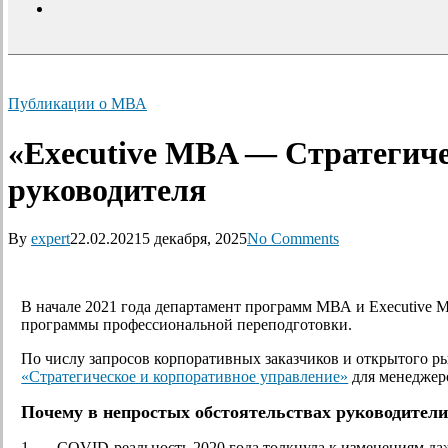
search
Публикации о МВА
«Executive MBA — Стратегиче
руководителя
By
expert
22.02.2021
5 декабря, 2025
No Comments
В начале 2021 года департамент программ МВА и Executive
программы профессиональной переподготовки.
По числу запросов корпоративных заказчиков и открытого р
«Стратегическое и корпоративное управление»
для менеджеро
Почему в непростых обстоятельствах руководители
1. COVID-реальность 2020 года толкнула к изменениям даж