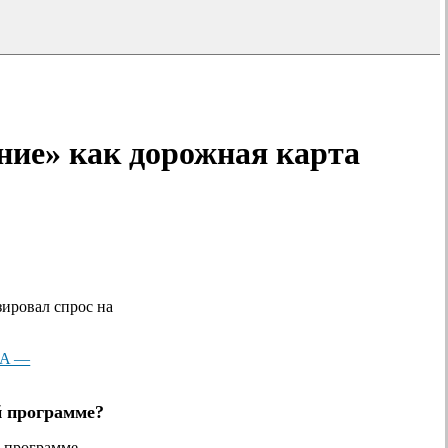
ние» как дорожная карта
зировал спрос на
BA —
й программе?
а программе