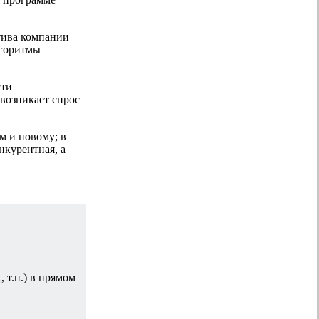
тива компании
лгоритмы
сти
 возникает спрос
м и новому; в
нкурентная, а
 т.п.) в прямом