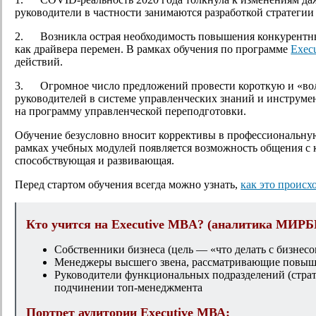
руководители в частности занимаются разработкой стратегии
2. Возникла острая необходимость повышения конкурентных
как драйвера перемен. В рамках обучения по программе
Exec
действий.
3. Огромное число предложений провести короткую и «вол
руководителей в системе управленческих знаний и инструмен
на программу управленческой переподготовки.
Обучение безусловно вносит коррективы в профессиональную
рамках учебных модулей появляется возможность общения с кол
способствующая и развивающая.
Перед стартом обучения всегда можно узнать,
как это происх
Кто учится на
Executive
MBA
? (аналитика МИРБИ
Собственники бизнеса (цель — «что делать с бизнес
Менеджеры высшего звена, рассматривающие повыш
Руководители функциональных подразделений (страте
подчинении топ-менеджмента
Портрет аудитории
Executive
МВА: