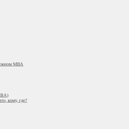
убежном МВА
DBА)
о, кому, где?