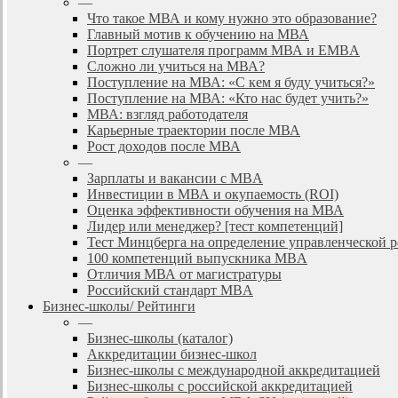
—
Что такое МВА и кому нужно это образование?
Главный мотив к обучению на МВА
Портрет слушателя программ МВА и EMBA
Сложно ли учиться на МВА?
Поступление на МВА: «С кем я буду учиться?»
Поступление на МВА: «Кто нас будет учить?»
МВА: взгляд работодателя
Карьерные траектории после МВА
Рост доходов после МВА
—
Зарплаты и вакансии с MBA
Инвестиции в МВА и окупаемость (ROI)
Оценка эффективности обучения на МВА
Лидер или менеджер? [тест компетенций]
Тест Минцберга на определение управленческой 
100 компетенций выпускника MBA
Отличия МВА от магистратуры
Российский стандарт MBA
Бизнес-школы/ Рейтинги
—
Бизнес-школы (каталог)
Аккредитации бизнес-школ
Бизнес-школы с международной аккредитацией
Бизнес-школы с российской аккредитацией