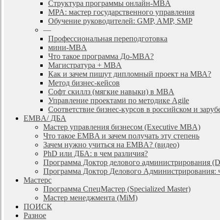
Cтруктура программы онлайн-MBA
MPA: мастер государственного управления
Обучение руководителей: GMP, AMP, SMP
—
Профессиональная переподготовка
мини-MBA
Что такое программа До-MBA?
Магистратура + MBA
Как и зачем пишут дипломный проект на МВА?
Метод бизнес-кейсов
Софт скиллз (мягкие навыки) в MBA
Управление проектами по методике Agile
Соответствие бизнес-курсов в российском и зар
EMBA/ ДБA
Мастер управления бизнесом (Executive MBA)
Что такое EMBA и зачем получать эту степень
Зачем нужно учиться на EMBA? (видео)
PhD или ДБА: в чем различия?
Программа Доктор делового администрирования (
Программа Доктор Делового Администрирования: чт
Мастерс
Программа СпецМастер (Specialized Master)
Мастер менеджмента (MiM)
ПОИСК
Разное