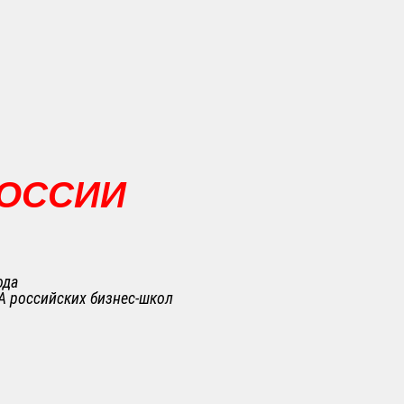
РОССИИ
ода
A российских бизнес-школ