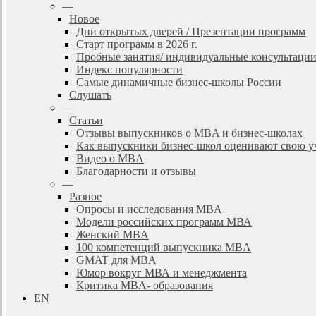
—
Новое
Дни открытых дверей / Презентации программ
Старт программ в 2026 г.
Пробные занятия/ индивидуальные консультаци
Индекс популярности
Самые динамичные бизнес-школы России
Слушать
—
Статьи
Отзывы выпускников о MBA и бизнес-школах
Как выпускники бизнес-школ оценивают свою у
Видео о MBA
Благодарности и отзывы
—
Разное
Опросы и исследования MBA
Модели российских программ МВА
Женский MBA
100 компетенций выпускника MBA
GMAT для MBA
Юмор вокруг МВА и менеджмента
Критика MBA- образования
EN