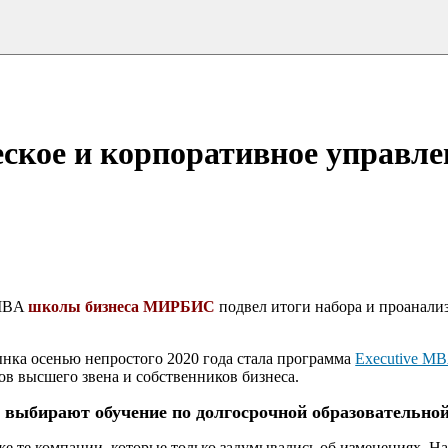
ское и корпоративное управле
 MBA
школы бизнеса МИРБИС
подвел итоги набора и проанали
ынка осенью непростого 2020 года стала программа
Executive M
в высшего звена и собственников бизнеса.
 выбирают обучение по долгосрочной образовательно
е те компании, которые только задумывались об изменениях. Н