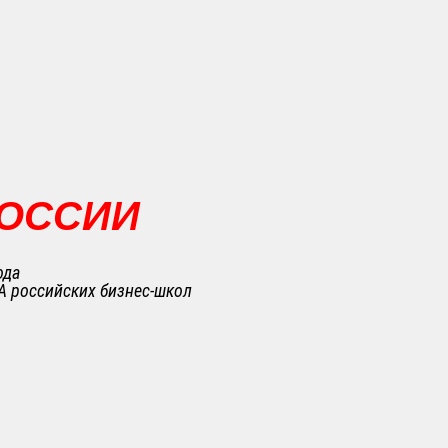
РОССИИ
ода
A российских бизнес-школ