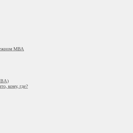
убежном МВА
DBА)
о, кому, где?