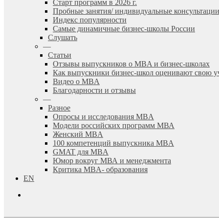
Старт программ в 2026 г.
Пробные занятия/ индивидуальные консультаци
Индекс популярности
Самые динамичные бизнес-школы России
Слушать
—
Статьи
Отзывы выпускников о MBA и бизнес-школах
Как выпускники бизнес-школ оценивают свою у
Видео о MBA
Благодарности и отзывы
—
Разное
Опросы и исследования MBA
Модели российских программ МВА
Женский MBA
100 компетенций выпускника MBA
GMAT для MBA
Юмор вокруг МВА и менеджмента
Критика MBA- образования
EN
search