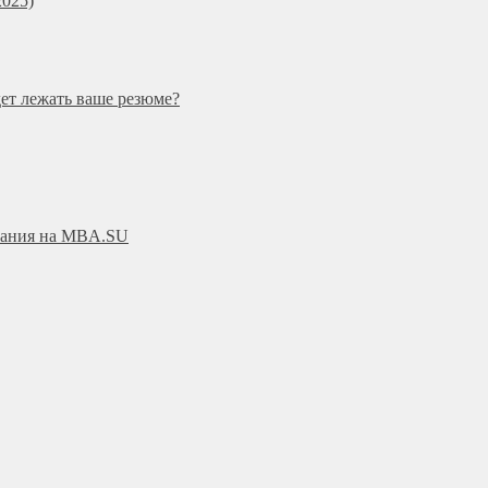
025)
дет лежать ваше резюме?
ования на MBA.SU