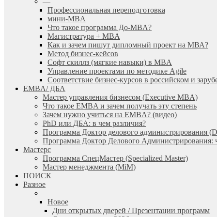
—
Профессиональная переподготовка
мини-MBA
Что такое программа До-MBA?
Магистратура + MBA
Как и зачем пишут дипломный проект на МВА?
Метод бизнес-кейсов
Софт скиллз (мягкие навыки) в MBA
Управление проектами по методике Agile
Соответствие бизнес-курсов в российском и зар
EMBA/ ДБA
Мастер управления бизнесом (Executive MBA)
Что такое EMBA и зачем получать эту степень
Зачем нужно учиться на EMBA? (видео)
PhD или ДБА: в чем различия?
Программа Доктор делового администрирования (
Программа Доктор Делового Администрирования: чт
Мастерс
Программа СпецМастер (Specialized Master)
Мастер менеджмента (MiM)
ПОИСК
Разное
—
Новое
Дни открытых дверей / Презентации программ