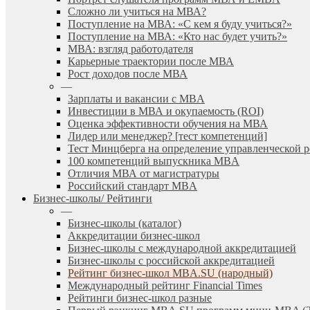
Сложно ли учиться на МВА?
Поступление на МВА: «С кем я буду учиться?»
Поступление на МВА: «Кто нас будет учить?»
МВА: взгляд работодателя
Карьерные траектории после МВА
Рост доходов после МВА
—
Зарплаты и вакансии с MBA
Инвестиции в МВА и окупаемость (ROI)
Оценка эффективности обучения на МВА
Лидер или менеджер? [тест компетенций]
Тест Минцберга на определение управленческой 
100 компетенций выпускника MBA
Отличия МВА от магистратуры
Российский стандарт MBA
Бизнес-школы/ Рейтинги
—
Бизнес-школы (каталог)
Аккредитации бизнес-школ
Бизнес-школы с международной аккредитацией
Бизнес-школы с российской аккредитацией
Рейтинг бизнес-школ MBA.SU (народный)
Международный рейтинг Financial Times
Рейтинги бизнес-школ разные