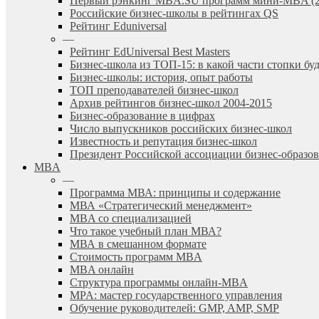
Первый рэнкинг MBA.SU программ мини-MBA (2
Российские бизнес-школы в рейтингах QS
Рейтинг Eduniversal
—
Рейтинг EdUniversal Best Masters
Бизнес-школа из ТОП-15: в какой части стопки бу
Бизнес-школы: история, опыт работы
ТОП преподавателей бизнес-школ
Архив рейтингов бизнес-школ 2004-2015
Бизнес-образование в цифрах
Число выпускников российских бизнес-школ
Известность и репутация бизнес-школ
Президент Российской ассоциации бизнес-образ
MBA
—
Программа МВА: принципы и содержание
МВА «Cтратегический менеджмент»
MBA со специализацией
Что такое учебный план МВА?
МВА в смешанном формате
Стоимость программ MBA
MBA онлайн
Cтруктура программы онлайн-MBA
MPA: мастер государственного управления
Обучение руководителей: GMP, AMP, SMP