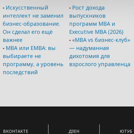
Искусственный
Рост дохода
•
•
интеллект не заменил
выпускников
бизнес-образование.
программ МВА и
Он сделал его ещё
Executive MBA (2026)
важнее
«MBA vs бизнес-клуб»
•
MBA или EMBA: вы
— надуманная
•
выбираете не
дихотомия для
программу, а уровень
взрослого управленца
последствий
ВКОНТАКТЕ
ДЗЕН
ЮТУБ