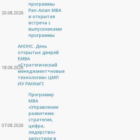
программы
Pan-Asian MBA
20.08.2026
и открытая
встреча с
выпускниками
программы
АНОНС. День
открытых дверей
ЕМВА
«Стратегический
18.08.2026
менеджмент+новые
технологии» ЦМП
ИУ РАНХиГС
Программу
MBA
«Управление
развитием:
стратегия,
07.08.2026
цифра,
лидерство»
запустили в