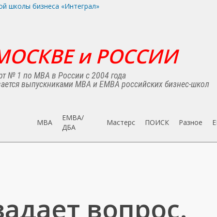
МОСКВЕ и РОССИИ
т № 1 по MBA в России с 2004 года
ается выпускниками MBA и EMBA российских бизнес-школ
EMBA/
MBA
Мастерс
ПОИСК
Разное
E
ДБA
задает вопрос.