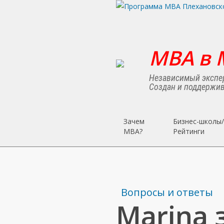
Skip
to
main
content
MBA в 
Независимый экспер
Создан и поддержив
Зачем
Бизнес-школы/
MBA?
Рейтинги
Вопросы и ответы
Marina 