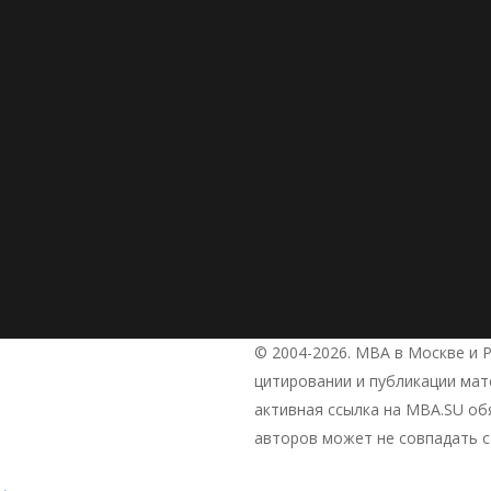
© 2004-2026. МВА в Москве и Р
цитировании и публикации ма
активная ссылка на MBA.SU об
авторов может не совпадать с