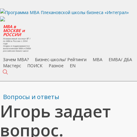
Skip
to
main
MBA в
content
МОСКВЕ и
РОССИИ
Независимый эксперт № 1
по MBA в России с 2004
года
Создан и поддерживается
выпускниками MBA и EMBA
российских бизнес-школ
Зачем MBA?
Бизнес-школы/ Рейтинги
MBA
EMBA/ ДБA
Мастерс
ПОИСК
Разное
EN
search
Вопросы и ответы
Игорь задает
вопрос.