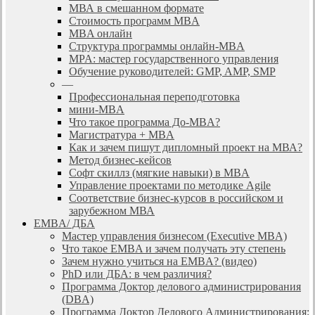
МВА в смешанном формате
Стоимость программ MBA
MBA онлайн
Cтруктура программы онлайн-MBA
MPA: мастер государственного управления
Обучение руководителей: GMP, AMP, SMP
—
Профессиональная переподготовка
мини-MBA
Что такое программа До-MBA?
Магистратура + MBA
Как и зачем пишут дипломный проект на МВА?
Метод бизнес-кейсов
Софт скиллз (мягкие навыки) в MBA
Управление проектами по методике Agile
Соответствие бизнес-курсов в российском и
зарубежном МВА
EMBA/ ДБA
Мастер управления бизнесом (Executive MBA)
Что такое EMBA и зачем получать эту степень
Зачем нужно учиться на EMBA? (видео)
PhD или ДБА: в чем различия?
Программа Доктор делового администрирования
(DBА)
Программа Доктор Делового Администрирования: