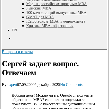
Модели российских программ МВА
Женский MBA
100 компетенций выпускника MBA
GMAT для MBA
Юмор вокруг МВА и менеджмента
Критика MBA- образования
EN
search
Вопросы и ответы
Сергей задает вопрос.
Отвечаем
By
expert
07.09.2009
5 декабря, 2025
No Comments
Добрый день! Можно ли в г. Оренбург получить
образование MBA? если нет то подскажите
пожалуйста ВУЗ с качественным дистанционным
образованием с возможностью посещения раз в