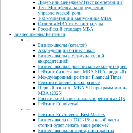
Лидер или менеджер? [тест компетенций]
Тест Минцберга на определение
управленческой роли
100 компетенций выпускника MBA
Отличия МВА от магистратуры
Российский стандарт MBA
Бизнес-школы/ Рейтинги
—
Бизнес-школы (каталог)
Аккредитации бизнес-школ
Бизнес-школы с международной
аккредитацией
Бизнес-школы с российской аккредитацией
Рейтинг бизнес-школ MBA.SU (народный)
Международный рейтинг Financial Times
Рейтинги бизнес-школ разные
Первый рэнкинг MBA.SU программ мини-
MBA (2025)
Российские бизнес-школы в рейтингах QS
Рейтинг Eduniversal
—
Рейтинг EdUniversal Best Masters
Бизнес-школа из ТОП-15: в какой части
стопки будет лежать ваше резюме?
Бизнес-школы: история, опыт работы