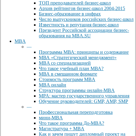
ТОП преподавателей бизнес-школ
Архив рейтингов бизнес-школ 2004-2015
Бизнес-образование в цифрах
Число выпускников российских бизнес-школ
Известность и репутация бизнес-школ
Президент Российской ассоциации бизнес-
образования на MBA.SU
MBA
—
Программа МВА: принципы и содержание
МВА «Cтратегический менеджмент»
MBA со специализацией
Что такое учебный план МВА?
МВА в смешанном формате
Стоимость программ MBA
MBA онлайн
Cтруктура программы онлайн-MBA
MPA: мастер государственного управления
Обучение руководителей: GMP, AMP, SMP
—
Профессиональная переподготовка
мини-MBA
Что такое программа До-MBA?
Магистратура + MBA
Как и зачем пишут дипломный проект на