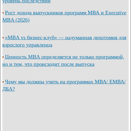
уровень последствий
Рост дохода выпускников программ МВА и Executive
•
MBA (2026)
«MBA vs бизнес-клуб» — надуманная дихотомия для
•
взрослого управленца
Ценность MBA определяется не только программой,
•
но и тем, что происходит после выпуска
Чему мы должны учить на программах МВА/ ЕМВА/
•
ДБА?