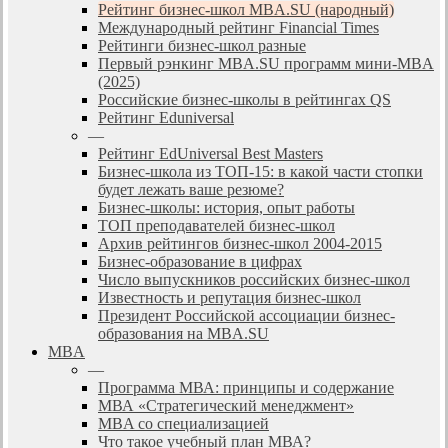
Рейтинг бизнес-школ MBA.SU (народный)
Международный рейтинг Financial Times
Рейтинги бизнес-школ разные
Первый рэнкинг MBA.SU программ мини-MBA
(2025)
Российские бизнес-школы в рейтингах QS
Рейтинг Eduniversal
—
Рейтинг EdUniversal Best Masters
Бизнес-школа из ТОП-15: в какой части стопки
будет лежать ваше резюме?
Бизнес-школы: история, опыт работы
ТОП преподавателей бизнес-школ
Архив рейтингов бизнес-школ 2004-2015
Бизнес-образование в цифрах
Число выпускников российских бизнес-школ
Известность и репутация бизнес-школ
Президент Российской ассоциации бизнес-
образования на MBA.SU
MBA
—
Программа МВА: принципы и содержание
МВА «Cтратегический менеджмент»
MBA со специализацией
Что такое учебный план МВА?