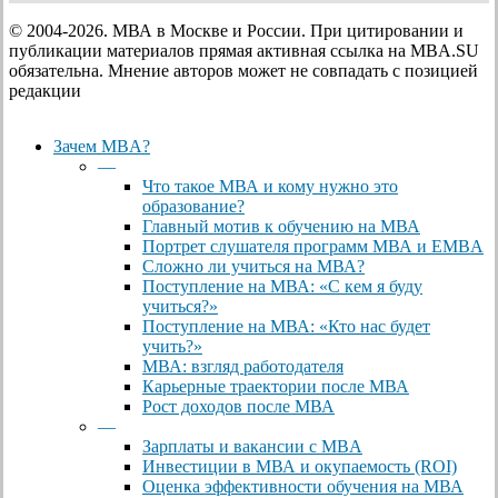
© 2004-2026. МВА в Москве и России. При цитировании и
публикации материалов прямая активная ссылка на MBA.SU
обязательна. Мнение авторов может не совпадать с позицией
редакции
Close
Зачем MBA?
Menu
—
Что такое МВА и кому нужно это
образование?
Главный мотив к обучению на МВА
Портрет слушателя программ МВА и EMBA
Сложно ли учиться на МВА?
Поступление на МВА: «С кем я буду
учиться?»
Поступление на МВА: «Кто нас будет
учить?»
МВА: взгляд работодателя
Карьерные траектории после МВА
Рост доходов после МВА
—
Зарплаты и вакансии с MBA
Инвестиции в МВА и окупаемость (ROI)
Оценка эффективности обучения на МВА