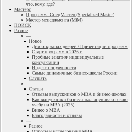
что, кому, где?
Мастерс
Программа СпецМастер (Specialized Master)
Мастер менеджмента (MiM)
ПОИСК
Разное
—
Новое
Дни открытых дверей / Презентации программ
Старт программ в 2026 г.
Пробные занятия/ индивидуальные
консультации
Индекс популярности
Самые динамичные бизнес-школы России
Слушать
—
Статьи
Отзывы выпускников о MBA и бизнес-школах
Как выпускники бизнес-школ оценивают свою
учебу на МВА (2025)
Видео о MBA
Благодарности и отзывы
—
Разное
Опросы и исследования MBA