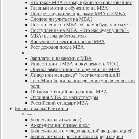
Что такое МВА и кому нужно это образование?
Главный мотив к обучению на МВА
Портрет слушателя программ МВА и EMBA
Сложно ли учиться на МВА?
Поступление на МВА: «С кем я буду учиться?»
Поступление на МВА: «Кто нас будет учить?»
МВА: взгляд работодателя
Карьерные траектории после МВА
Рост доходов после МВА
—
Зарплаты и вакансии с MBA
Инвестиции в МВА и окупаемость (ROI)
Оценка эффективности обучения на МВА
Лидер или менеджер? [тест компетенций]
Тест Минцберга на определение управленческой
роли
100 компетенций выпускника MBA
Отличия МВА от магистратуры
Российский стандарт MBA
Бизнес-школы/ Рейтинги
—
Бизнес-школы (каталог)
Аккредитации бизнес-школ
Бизнес-школы с международной аккредитацией
Бизнес-школы с российской аккредитацией