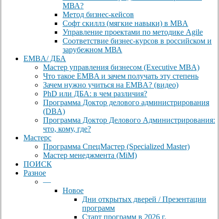
МВА?
Метод бизнес-кейсов
Софт скиллз (мягкие навыки) в MBA
Управление проектами по методике Agile
Соответствие бизнес-курсов в российском и
зарубежном МВА
EMBA/ ДБA
Мастер управления бизнесом (Executive MBA)
Что такое EMBA и зачем получать эту степень
Зачем нужно учиться на EMBA? (видео)
PhD или ДБА: в чем различия?
Программа Доктор делового администрирования
(DBА)
Программа Доктор Делового Администрирования:
что, кому, где?
Мастерс
Программа СпецМастер (Specialized Master)
Мастер менеджмента (MiM)
ПОИСК
Разное
—
Новое
Дни открытых дверей / Презентации
программ
Старт программ в 2026 г.