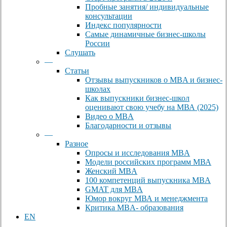
Пробные занятия/ индивидуальные
консультации
Индекс популярности
Самые динамичные бизнес-школы
России
Слушать
—
Статьи
Отзывы выпускников о MBA и бизнес-
школах
Как выпускники бизнес-школ
оценивают свою учебу на МВА (2025)
Видео о MBA
Благодарности и отзывы
—
Разное
Опросы и исследования MBA
Модели российских программ МВА
Женский MBA
100 компетенций выпускника MBA
GMAT для MBA
Юмор вокруг МВА и менеджмента
Критика MBA- образования
EN