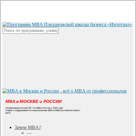
Skip
to
main
content
Close
Search
MBA в МОСКВЕ и РОССИИ
Независимый эксперт № 1 по MBA в России с 2004 года
Создан и поддерживается выпускниками MBA и EMBA российских бизнес-
школ
search
Menu
Зачем MBA?
—