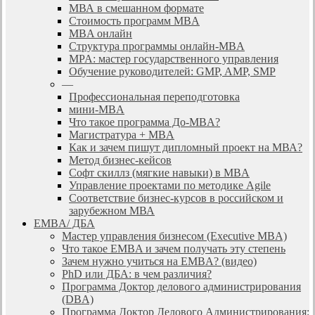
МВА в смешанном формате
Стоимость программ MBA
MBA онлайн
Cтруктура программы онлайн-MBA
MPA: мастер государственного управления
Обучение руководителей: GMP, AMP, SMP
—
Профессиональная переподготовка
мини-MBA
Что такое программа До-MBA?
Магистратура + MBA
Как и зачем пишут дипломный проект на МВА?
Метод бизнес-кейсов
Софт скиллз (мягкие навыки) в MBA
Управление проектами по методике Agile
Соответствие бизнес-курсов в российском и
зарубежном МВА
EMBA/ ДБA
Мастер управления бизнесом (Executive MBA)
Что такое EMBA и зачем получать эту степень
Зачем нужно учиться на EMBA? (видео)
PhD или ДБА: в чем различия?
Программа Доктор делового администрирования
(DBА)
Программа Доктор Делового Администрирования: