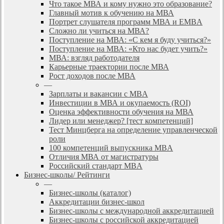
Что такое МВА и кому нужно это образование?
Главный мотив к обучению на МВА
Портрет слушателя программ МВА и EMBA
Сложно ли учиться на МВА?
Поступление на МВА: «С кем я буду учиться?»
Поступление на МВА: «Кто нас будет учить?»
МВА: взгляд работодателя
Карьерные траектории после МВА
Рост доходов после МВА
—
Зарплаты и вакансии с MBA
Инвестиции в МВА и окупаемость (ROI)
Оценка эффективности обучения на МВА
Лидер или менеджер? [тест компетенций]
Тест Минцберга на определение управленческой
роли
100 компетенций выпускника MBA
Отличия МВА от магистратуры
Российский стандарт MBA
Бизнес-школы/ Рейтинги
—
Бизнес-школы (каталог)
Аккредитации бизнес-школ
Бизнес-школы с международной аккредитацией
Бизнес-школы с российской аккредитацией