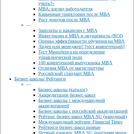
учить?»
МВА: взгляд работодателя
Карьерные траектории после МВА
Рост доходов после МВА
—
Зарплаты и вакансии с MBA
Инвестиции в МВА и окупаемость (ROI)
Оценка эффективности обучения на МВА
Лидер или менеджер? [тест компетенций]
Тест Минцберга на определение
управленческой роли
100 компетенций выпускника MBA
Отличия МВА от магистратуры
Российский стандарт MBA
Бизнес-школы/ Рейтинги
—
Бизнес-школы (каталог)
Аккредитации бизнес-школ
Бизнес-школы с международной
аккредитацией
Бизнес-школы с российской аккредитацией
Рейтинг бизнес-школ MBA.SU (народный)
Международный рейтинг Financial Times
Рейтинги бизнес-школ разные
Первый рэнкинг MBA.SU программ мини-