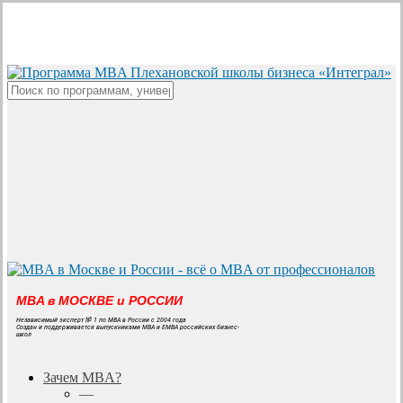
Skip
to
main
content
Close
Search
MBA в МОСКВЕ и РОССИИ
Независимый эксперт № 1 по MBA в России с 2004 года
Создан и поддерживается выпускниками MBA и EMBA российских бизнес-
школ
search
Menu
Зачем MBA?
—