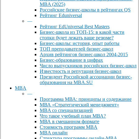
MBA (2025)
Российские бизнес-школы в рейтингах QS
Рейтинг Eduniversal
—
Рейтинг EdUniversal Best Masters
Бизнес-школа из ТОП-15: в какой части
стопки будет лежать ваше резюме?
Бизнес-школы: история, опыт работы
ТОП преподавателей бизнес-школ
Архив рейтингов бизнес-школ 2004-2015
Бизнес-образование в цифрах
Число выпускников российских бизнес-школ
Известность и репутация бизнес-школ
Президент Российской ассоциации бизнес-
образования на MBA.SU
MBA
—
Программа МВА: принципы и содержание
МВА «Cтратегический менеджмент»
MBA со специализацией
Что такое учебный план МВА?
МВА в смешанном формате
Стоимость программ MBA
MBA онлайн
Cтруктура программы онлайн-MBA