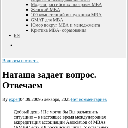
Модели российских программ МВА
Женский MBA
100 компетенций выпускника MBA
GMAT для MBA
Юмор вокруг МВА и менеджмента
Критика MBA- образования
EN
search
Вопросы и ответы
Наташа задает вопрос.
Отвечаем
By
expert
04.09.2009
5 декабря, 2025
Нет комментариев
Добрый день ! Не могли бы Вы разъяснить
ситуацию – в настоящее время международная
аккредитация ассоциации Association of MBAs
(АМВА) есть у 8 российских школ. У остальных