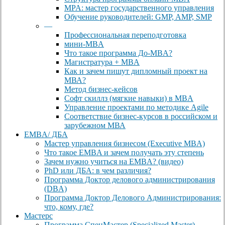
MPA: мастер государственного управления
Обучение руководителей: GMP, AMP, SMP
—
Профессиональная переподготовка
мини-MBA
Что такое программа До-MBA?
Магистратура + MBA
Как и зачем пишут дипломный проект на
МВА?
Метод бизнес-кейсов
Софт скиллз (мягкие навыки) в MBA
Управление проектами по методике Agile
Соответствие бизнес-курсов в российском и
зарубежном МВА
EMBA/ ДБA
Мастер управления бизнесом (Executive MBA)
Что такое EMBA и зачем получать эту степень
Зачем нужно учиться на EMBA? (видео)
PhD или ДБА: в чем различия?
Программа Доктор делового администрирования
(DBА)
Программа Доктор Делового Администрирования:
что, кому, где?
Мастерс
Программа СпецМастер (Specialized Master)