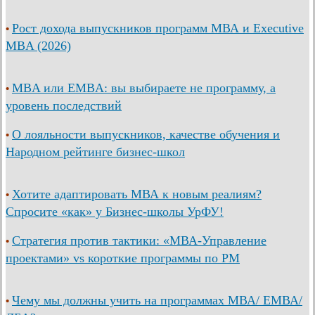
Рост дохода выпускников программ МВА и Executive
•
MBA (2026)
MBA или EMBA: вы выбираете не программу, а
•
уровень последствий
О лояльности выпускников, качестве обучения и
•
Народном рейтинге бизнес-школ
Хотите адаптировать МВА к новым реалиям?
•
Спросите «как» у Бизнес-школы УрФУ!
Стратегия против тактики: «МВА-Управление
•
проектами» vs короткие программы по PM
Чему мы должны учить на программах МВА/ ЕМВА/
•