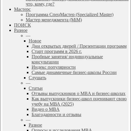
что, кому, где?
Мастерс
Программа СпецМастер (Specialized Master)
Мастер менеджмента (MiM)
ПОИСК
Разное
—
Новое
Дни открытых дверей / Презентации программ
Старт программ в 2026 г.
Пробные занятия/ индивидуальные
консультации
Индекс популярности
Самые динамичные бизнес-школы России
Слушать
—
Статьи
Отзывы выпускников о MBA и бизнес-школах
Как выпускники бизнес-школ оценивают свою
учебу на МВА (2025)
Видео о MBA
Благодарности и отзывы
—
Разное
Опросы и исследования MBA