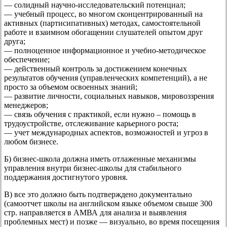
— солидный научно-исследовательский потенциал;
— учебный процесс, во многом сконцентрированный на
активных (партисипативных) методах, самостоятельной
работе и взаимном обогащении слушателей опытом друг
друга;
— полноценное информационное и учебно-методическое
обеспечение;
— действенный контроль за достижением конечных
результатов обучения (управленческих компетенций), а не
просто за объемом освоенных знаний;
— развитие личности, социальных навыков, мировоззрения
менеджеров;
— связь обучения с практикой, если нужно – помощь в
трудоустройстве, отслеживание карьерного роста;
— учет международных аспектов, возможностей и угроз в
любом бизнесе.
Б) бизнес-школа должна иметь отлаженные механизмы
управления внутри бизнес-школы для стабильного
поддержания достигнутого уровня.
B) все это должно быть подтверждено документально
(самоотчет школы на английском языке объемом свыше 300
стр. направляется в АМВА для анализа и выявления
проблемных мест) и позже — визуально, во время посещения