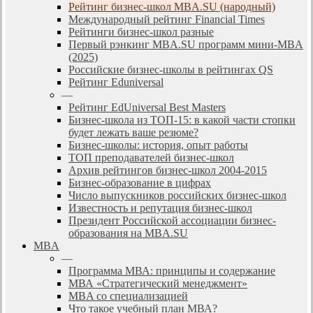
Рейтинг бизнес-школ MBA.SU (народный)
Международный рейтинг Financial Times
Рейтинги бизнес-школ разные
Первый рэнкинг MBA.SU программ мини-MBA
(2025)
Российские бизнес-школы в рейтингах QS
Рейтинг Eduniversal
—
Рейтинг EdUniversal Best Masters
Бизнес-школа из ТОП-15: в какой части стопки
будет лежать ваше резюме?
Бизнес-школы: история, опыт работы
ТОП преподавателей бизнес-школ
Архив рейтингов бизнес-школ 2004-2015
Бизнес-образование в цифрах
Число выпускников российских бизнес-школ
Известность и репутация бизнес-школ
Президент Российской ассоциации бизнес-
образования на MBA.SU
MBA
—
Программа МВА: принципы и содержание
МВА «Cтратегический менеджмент»
MBA со специализацией
Что такое учебный план МВА?