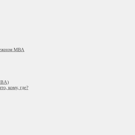
убежном МВА
DBА)
о, кому, где?