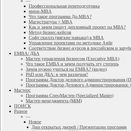
—
Профессиональная переподготовка
мини-MBA
Что такое программа До-MBA?
Магистратура + MBA
Как и зачем пишут дипломный проект на МВА?
Метод бизнес-кейсов
Софт скиллз (мягкие навыки) в MBA
Управление проектами по методике Agile
Соответствие бизнес-курсов в российском и зар
EMBA/ ДБA
Мастер управления бизнесом (Executive MBA)
Что такое EMBA и зачем получать эту степень
Зачем нужно учиться на EMBA? (видео)
PhD или ДБА: в чем различия?
Программа Доктор делового администрирования (
Программа Доктор Делового Администрирования: чт
Мастерс
Программа СпецМастер (Specialized Master)
Мастер менеджмента (MiM)
ПОИСК
Разное
—
Новое
Дни открытых дверей / Презентации программ