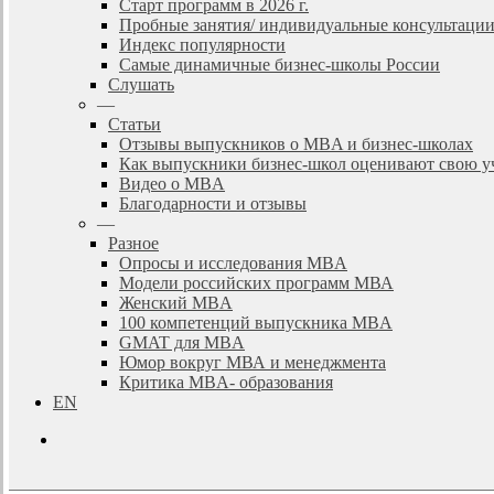
Старт программ в 2026 г.
Пробные занятия/ индивидуальные консультаци
Индекс популярности
Самые динамичные бизнес-школы России
Слушать
—
Статьи
Отзывы выпускников о MBA и бизнес-школах
Как выпускники бизнес-школ оценивают свою у
Видео о MBA
Благодарности и отзывы
—
Разное
Опросы и исследования MBA
Модели российских программ МВА
Женский MBA
100 компетенций выпускника MBA
GMAT для MBA
Юмор вокруг МВА и менеджмента
Критика MBA- образования
EN
search