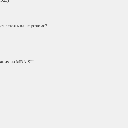
025)
дет лежать ваше резюме?
ования на MBA.SU