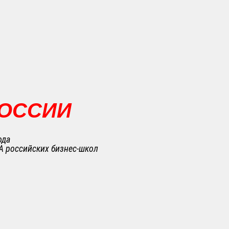
РОССИИ
ода
A российских бизнес-школ