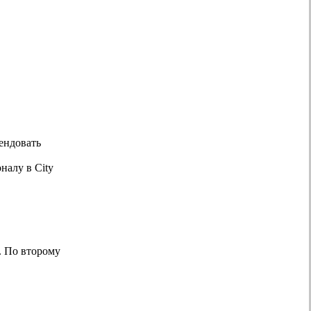
ендовать
налу в City
. По второму