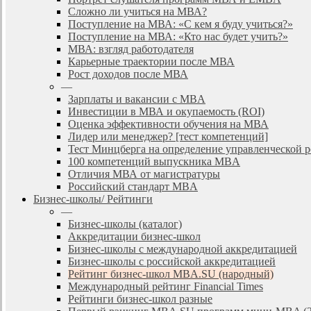
Сложно ли учиться на МВА?
Поступление на МВА: «С кем я буду учиться?»
Поступление на МВА: «Кто нас будет учить?»
МВА: взгляд работодателя
Карьерные траектории после МВА
Рост доходов после МВА
—
Зарплаты и вакансии с MBA
Инвестиции в МВА и окупаемость (ROI)
Оценка эффективности обучения на МВА
Лидер или менеджер? [тест компетенций]
Тест Минцберга на определение управленческой 
100 компетенций выпускника MBA
Отличия МВА от магистратуры
Российский стандарт MBA
Бизнес-школы/ Рейтинги
—
Бизнес-школы (каталог)
Аккредитации бизнес-школ
Бизнес-школы с международной аккредитацией
Бизнес-школы с российской аккредитацией
Рейтинг бизнес-школ MBA.SU (народный)
Международный рейтинг Financial Times
Рейтинги бизнес-школ разные