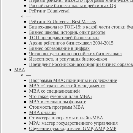
Первый рэнкинг MBA.SU программ мини-MBA (2
Российские бизнес-школы в рейтингах QS
Рейтинг Eduniversal
—
Рейтинг EdUniversal Best Masters
Бизнес-школа из ТОП-15: в какой части стопки бу
Бизнес-школы: история, опыт работы
ТОП преподавателей бизнес-школ
Архив рейтингов бизнес-школ 2004-2015
Бизнес-образование в цифрах
Число выпускников российских бизнес-школ
Известность и репутация бизнес-школ
Президент Российской ассоциации бизнес-образ
MBA
—
Программа МВА: принципы и содержание
МВА «Cтратегический менеджмент»
MBA со специализацией
Что такое учебный план МВА?
МВА в смешанном формате
Стоимость программ MBA
MBA онлайн
Cтруктура программы онлайн-MBA
MPA: мастер государственного управления
Обучение руководителей: GMP, AMP, SMP