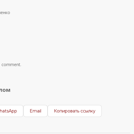
ленко
a comment.
алом
hatsApp
Email
Копировать ссылку