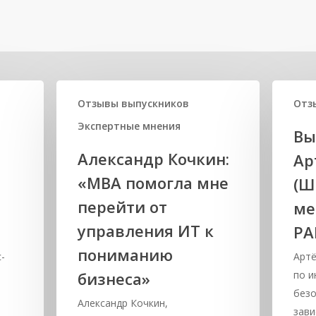
Отзывы выпускников
Отз
Экспертные мнения
Вы
Александр Кочкин:
Ар
«MBA помогла мне
(Ш
перейти от
ме
управления ИТ к
РА
пониманию
-
Артё
бизнеса»
по 
безо
Александр Кочкин,
зав