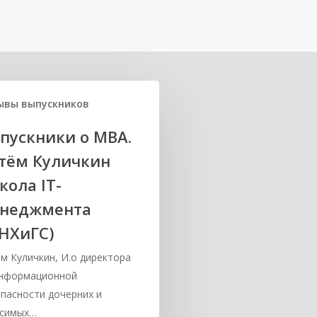
ывы выпускников
пускники о МВА.
тём Куличкин
кола IT-
неджмента
НХиГС)
м Куличкин, И.о директора
информационной
пасности дочерних и
исимых…