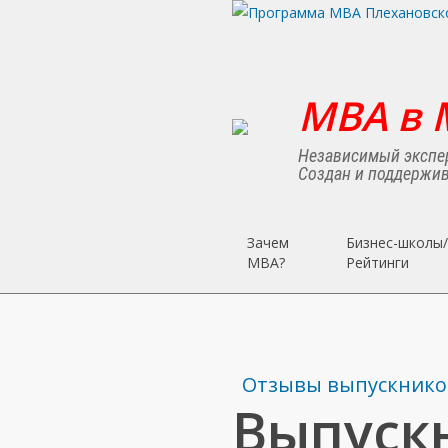
Skip
to
main
content
MBA в 
Независимый экспер
Создан и поддержив
Зачем
Бизнес-школы/
MBA?
Рейтинги
Отзывы выпускнико
Выпускн