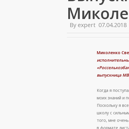
Миколе
By
expert
07.04.2018
Миколенко Св
исполнительны
«Россельхозбан
выпускница МВ
Когда я поступ
моих знаний и 
Поскольку я все
школу с сильны
того, мне очень
в формате дист