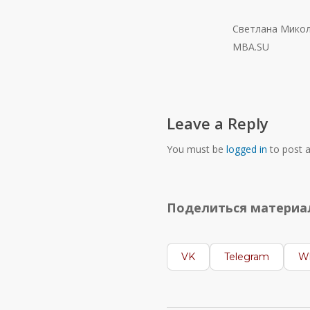
Светлана Мико
MBA.SU
Leave a Reply
You must be
logged in
to post 
Поделиться матери
VK
Telegram
W