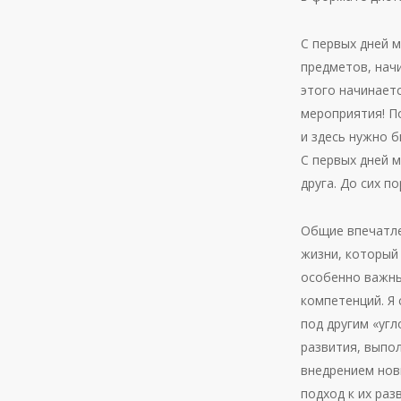
С первых дней 
предметов, нач
этого начинает
мероприятия! П
и здесь нужно б
С первых дней 
друга. До сих п
Общие впечатле
жизни, который
особенно важны
компетенций. Я 
под другим «угл
развития, выпо
внедрением нов
подход к их раз