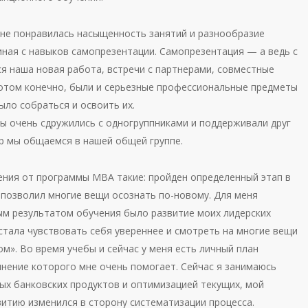
мне понравилась насыщенность занятий и разнообразие
иная с навыков самопрезентации. Самопрезентация — а ведь с
ся наша новая работа, встречи с партнерами, совместные
отом конечно, были и серьезные профессиональные предметы
ыло собраться и освоить их.
мы очень сдружились с одногруппниками и поддерживали друг
ор мы общаемся в нашей общей группе.
ния от программы МВА такие: пройден определенный этап в
 позволил многие вещи осознать по-новому. Для меня
м результатом обучения было развитие моих лидерских
стала чувствовать себя увереннее и смотреть на многие вещи
ом». Во время учебы и сейчас у меня есть личный план
лнение которого мне очень помогает. Сейчас я занимаюсь
ых банковских продуктов и оптимизацией текущих, мой
витию изменился в сторону систематизации процесса.