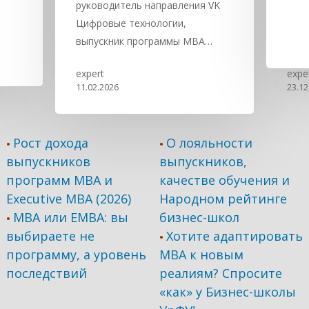
руководитель направления VK
Цифровые технологии,
выпускник программы MBA…
expert
expe
11.02.2026
23.12
Рост дохода
О лояльности
•
•
выпускников
выпускников,
программ МВА и
качестве обучения и
Executive MBA (2026)
Народном рейтинге
MBA или EMBA: вы
бизнес-школ
•
выбираете не
Хотите адаптировать
•
программу, а уровень
МВА к новым
последствий
реалиям? Спросите
«как» у Бизнес-школы