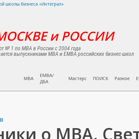
МОСКВЕ и РОССИИ
т № 1 по MBA в России с 2004 года
ается выпускниками MBA и EMBA российских бизнес-школ
EMBA/
MBA
Мастерс
ПОИСК
Разное
E
ДБA
в
ики о МВА. Све