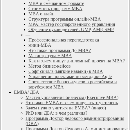
МВА в смешанном формате
Стоимость программ MBA
MBA онлайн
Cтруктура программы онлайн-MBA
MPA: мастер государственного управления
Обучение руководителей: GMP, AMP, SMP
—
Профессиональная переподготовка
мини-MBA
Что такое программа До-MBA?
Магистратура + MBA
Как и зачем пишут дипломный проект на МВА?
Метод бизнес-кейсов
Софт скиллз (мягкие навыки) в MBA
Управление проектами по методике Agile
Соответствие бизнес-курсов в российском и
зарубежном МВА
EMBA/ ДБA
Мастер управления бизнесом (Executive MBA)
Что такое EMBA и зачем получать эту степень
Зачем нужно учиться на EMBA? (видео)
PhD или ДБА: в чем различия?
Программа Доктор делового администрирования
(DBА)
Программа Доктор Делового Администрирования: