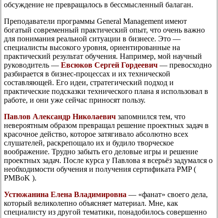
обсуждение не превращалось в бессмысленный балаган.
Преподаватели программы General Management имеют
богатый современный практический опыт, что очень важно
для понимания реальной ситуации в бизнесе. Это —
специалисты высокого уровня, ориентированные на
практический результат обучения. Например, мой научный
руководитель —
Евсюков Сергей Гордеевич
— превосходно
разбирается в бизнес-процессах и их технической
составляющей. Его идеи, стратегический подход и
практические подсказки технического плана я использовал в
работе, и они уже сейчас приносят пользу.
Павлов Александр Николаевич
запомнился тем, что
невероятным образом превращал решение проектных задач в
красочное действо, которое затягивало абсолютно всех
слушателей, раскрепощало их и будило творческое
воображение. Трудно забыть его деловые игры и решение
проектных задач. После курса у Павлова я всерьёз задумался о
необходимости обучения и получения сертификата PMP (
PMBoK ).
Устюжанина Елена Владимировна
— «фанат» своего дела,
который великолепно объясняет материал. Мне, как
специалисту из другой тематики, понадобилось совершенно