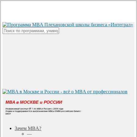
Skip
to
main
content
Close
Search
MBA в МОСКВЕ и РОССИИ
Независимый эксперт № 1 по MBA в России с 2004 года
Создан и поддерживается выпускниками MBA и EMBA российских бизнес-
школ
search
Menu
Зачем MBA?
—