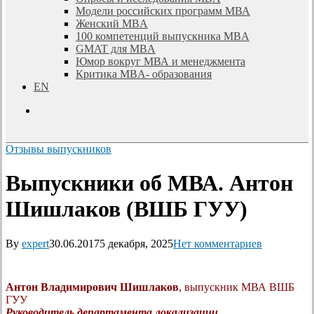
Модели российских программ МВА
Женский MBA
100 компетенций выпускника MBA
GMAT для MBA
Юмор вокруг МВА и менеджмента
Критика MBA- образования
EN
search
Отзывы выпускников
Выпускники об МВА. Антон
Шишлаков (ВШБ ГУУ)
By
expert
30.06.2017
5 декабря, 2025
Нет комментариев
Антон Владимирович Шишлаков
, выпускник МВА ВШБ
ГУУ
Руководитель департамента локализации