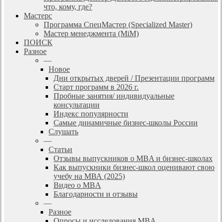
что, кому, где?
Мастерс
Программа СпецМастер (Specialized Master)
Мастер менеджмента (MiM)
ПОИСК
Разное
—
Новое
Дни открытых дверей / Презентации программ
Старт программ в 2026 г.
Пробные занятия/ индивидуальные
консультации
Индекс популярности
Самые динамичные бизнес-школы России
Слушать
—
Статьи
Отзывы выпускников о MBA и бизнес-школах
Как выпускники бизнес-школ оценивают свою
учебу на МВА (2025)
Видео о MBA
Благодарности и отзывы
—
Разное
Опросы и исследования MBA