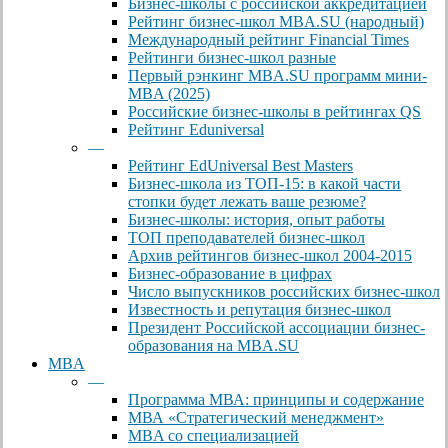
Бизнес-школы с российской аккредитацией
Рейтинг бизнес-школ MBA.SU (народный)
Международный рейтинг Financial Times
Рейтинги бизнес-школ разные
Первый рэнкинг MBA.SU программ мини-
MBA (2025)
Российские бизнес-школы в рейтингах QS
Рейтинг Eduniversal
—
Рейтинг EdUniversal Best Masters
Бизнес-школа из ТОП-15: в какой части
стопки будет лежать ваше резюме?
Бизнес-школы: история, опыт работы
ТОП преподавателей бизнес-школ
Архив рейтингов бизнес-школ 2004-2015
Бизнес-образование в цифрах
Число выпускников российских бизнес-школ
Известность и репутация бизнес-школ
Президент Российской ассоциации бизнес-
образования на MBA.SU
MBA
—
Программа МВА: принципы и содержание
МВА «Cтратегический менеджмент»
MBA со специализацией