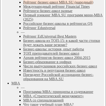
Рейтинг бизнес-школ MBA.SU (народный)
Международный рейтинг Financial Times
Рейтинги бизнес-школ разные
Первый рэнкинг MBA.SU программ мини-MBA
(2025)
Российские бизнес-школы в рейтингах QS
Рейтинг Eduniversal
—
Рейтинг EdUniversal Best Masters
Бизнес-школа из ТОП-15: в какой части стопки
будет лежать ваше резюме?
Бизнес-школы: история, опыт работы
ТОП преподавателей бизнес-школ
Архив рейтингов бизнес-школ 2004-2015
Бизнес-образование в цифрах
Число выпускников российских бизнес-школ
Известность и репутация бизнес-школ
Президент Российской ассоциации бизнес-
образования на MBA.SU
MBA
—
Программа МВА: принципы и содержание
МВА «Cтратегический менеджмент»
MBA со специализацией
Что такое учебный план МВА?