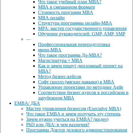
Что такое учебный план МВА?
МВА в смешанном формате
Стоимость программ MBA
MBA онлайн
Cтруктура программы онлайн-MBA
MPA: мастер государственного управления
Обучение руководителей: GMP, AMP, SMP
—
Профессиональная переподготовка
мини-MBA
Что такое программа До-MBA?
Магистратура + MBA
Как и зачем пишут дипломный проект на
МВА?
Метод бизнес-кейсов
Софт скиллз (мягкие навыки) в MBA
Управление проектами по методике Agile
Соответствие бизнес-курсов в российском и
зарубежном МВА
EMBA/ ДБA
Мастер управления бизнесом (Executive MBA)
Что такое EMBA и зачем получать эту степень
Зачем нужно учиться на EMBA? (видео)
PhD или ДБА: в чем различия?
Программа Доктор делового администрирования