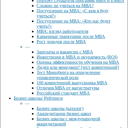
Портрет слушателя программ МВА и EMBA
Сложно ли учиться на МВА?
Поступление на МВА: «С кем я буду
учиться?»
Поступление на МВА: «Кто нас будет
учить?»
МВА: взгляд работодателя
Карьерные траектории после МВА
Рост доходов после МВА
—
Зарплаты и вакансии с MBA
Инвестиции в МВА и окупаемость (ROI)
Оценка эффективности обучения на МВА
Лидер или менеджер? [тест компетенций]
Тест Минцберга на определение
управленческой роли
100 компетенций выпускника MBA
Отличия МВА от магистратуры
Российский стандарт MBA
Бизнес-школы/ Рейтинги
—
Бизнес-школы (каталог)
Аккредитации бизнес-школ
Бизнес-школы с международной
аккредитацией