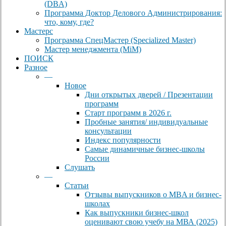
(DBА)
Программа Доктор Делового Администрирования:
что, кому, где?
Мастерс
Программа СпецМастер (Specialized Master)
Мастер менеджмента (MiM)
ПОИСК
Разное
—
Новое
Дни открытых дверей / Презентации
программ
Старт программ в 2026 г.
Пробные занятия/ индивидуальные
консультации
Индекс популярности
Самые динамичные бизнес-школы
России
Слушать
—
Статьи
Отзывы выпускников о MBA и бизнес-
школах
Как выпускники бизнес-школ
оценивают свою учебу на МВА (2025)