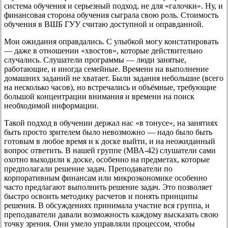
система обучения и серьезный подход, не для «галочки». Ну, и
финансовая сторона обучения сыграла свою роль. Стоимость
обучения в ВШБ ГУУ считаю доступной и оправданной.
Мои ожидания оправдались. С улыбкой могу констатировать
— даже в отношении «хвостов», которые действительно
случались. Слушатели программы — люди занятые,
работающие, и иногда семейные. Времени на выполнение
домашних заданий не хватает. Были задания небольшие (всего
на несколько часов), но встречались и объёмные, требующие
большой концентрации внимания и времени на поиск
необходимой информации.
Такой подход в обучении держал нас «в тонусе», на занятиях
быть просто зрителем было невозможно — надо было быть
готовым в любое время и к доске выйти, и на неожиданный
вопрос ответить. В нашей группе (МВА-42) слушатели сами
охотно выходили к доске, особенно на предметах, которые
предполагали решение задач. Преподаватели по
корпоративным финансам или микроэкономике особенно
часто предлагают выполнить решение задач. Это позволяет
быстро освоить методику расчетов и понять принципы
решения. В обсуждениях принимала участие вся группа, и
преподаватели давали возможность каждому высказать свою
точку зрения. Они умело управляли процессом, чтобы