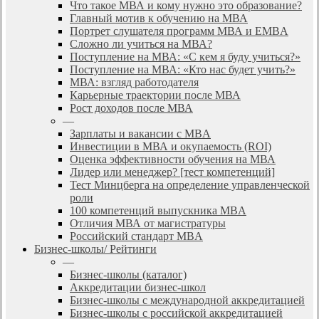
Что такое МВА и кому нужно это образование?
Главный мотив к обучению на МВА
Портрет слушателя программ МВА и EMBA
Сложно ли учиться на МВА?
Поступление на МВА: «С кем я буду учиться?»
Поступление на МВА: «Кто нас будет учить?»
МВА: взгляд работодателя
Карьерные траектории после МВА
Рост доходов после МВА
—
Зарплаты и вакансии с MBA
Инвестиции в МВА и окупаемость (ROI)
Оценка эффективности обучения на МВА
Лидер или менеджер? [тест компетенций]
Тест Минцберга на определение управленческой
роли
100 компетенций выпускника MBA
Отличия МВА от магистратуры
Российский стандарт MBA
Бизнес-школы/ Рейтинги
—
Бизнес-школы (каталог)
Аккредитации бизнес-школ
Бизнес-школы с международной аккредитацией
Бизнес-школы с российской аккредитацией