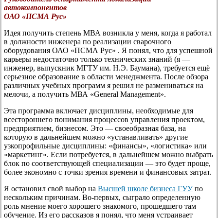
автокомпонентов
ОАО «ПСМА Рус»
Идея получить степень МВА возникла у меня, когда я работал
в должности инженера по реализации сварочного
оборудования ОАО «ПСМА Рус» . Я понял, что для успешной
карьеры недостаточно только технических знаний (я —
инженер, выпускник МГТУ им. Н.Э. Баумана), требуется ещё
серьезное образование в области менеджмента. После обзора
различных учебных программ я решил не размениваться на
мелочи, а получить МВА «General Management».
Эта программа включает дисциплины, необходимые для
всестороннего понимания процессов управления проектом,
предприятием, бизнесом. Это — своеобразная база, на
которую в дальнейшем можно «устанавливать» другие
узкопрофильные дисциплины: «финансы», «логистика» или
«маркетинг». Если потребуется, в дальнейшем можно выбрать
блок по соответствующей специализации — это будет проще,
более экономно с точки зрения времени и финансовых затрат.
Я остановил свой выбор на
Высшей школе бизнеса ГУУ
по
нескольким причинам. Во-первых, сыграло определенную
роль мнение моего хорошего знакомого, прошедшего там
обучение. Из его рассказов я понял, что меня устраивает