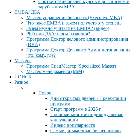
Соответствие бизнес-курсов в российском и
зарубежном МВА
EMBA/ ДБA
Мастер управления бизнесом (Executive MBA)
Что такое EMBA и зачем получать эту степень
Зачем нужно учиться на EMBA? (видео)
PhD или ДБА: в чем различия?
Программа Доктор делового администрирования
(DBА)
Программа Доктор Делового Администрирования:
что, кому, где?
Мастерс
Программа СпецМастер (Specialized Master)
Мастер менеджмента (MiM)
ПОИСК
Разное
—
Новое
Дни открытых дверей / Презентации
программ
Старт программ в 2026 г.
Пробные занятия/ индивидуальные
консультации
Индекс популярности
Самые динамичные бизнес-школы