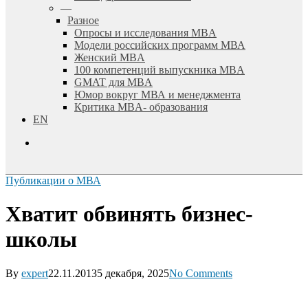
—
Разное
Опросы и исследования MBA
Модели российских программ МВА
Женский MBA
100 компетенций выпускника MBA
GMAT для MBA
Юмор вокруг МВА и менеджмента
Критика MBA- образования
EN
search
Публикации о МВА
Хватит обвинять бизнес-
школы
By
expert
22.11.2013
5 декабря, 2025
No Comments