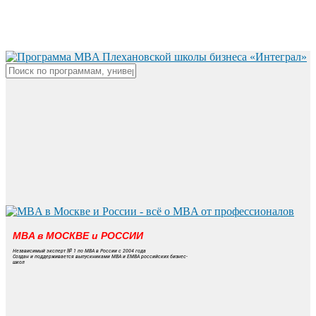
Skip
to
main
content
Close
Search
MBA в МОСКВЕ и РОССИИ
Независимый эксперт № 1 по MBA в России с 2004 года
Создан и поддерживается выпускниками MBA и EMBA российских бизнес-
школ