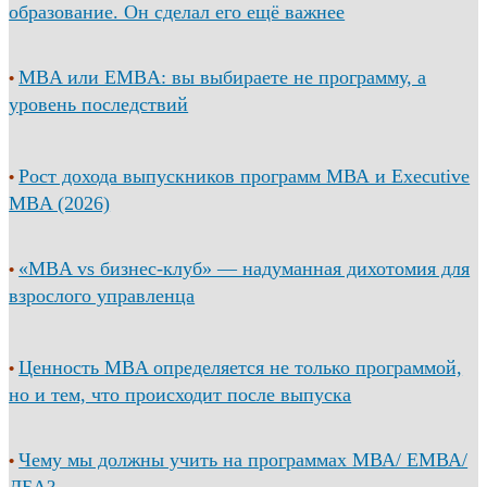
образование. Он сделал его ещё важнее
MBA или EMBA: вы выбираете не программу, а
•
уровень последствий
Рост дохода выпускников программ МВА и Executive
•
MBA (2026)
«MBA vs бизнес-клуб» — надуманная дихотомия для
•
взрослого управленца
Ценность MBA определяется не только программой,
•
но и тем, что происходит после выпуска
Чему мы должны учить на программах МВА/ ЕМВА/
•
ДБА?