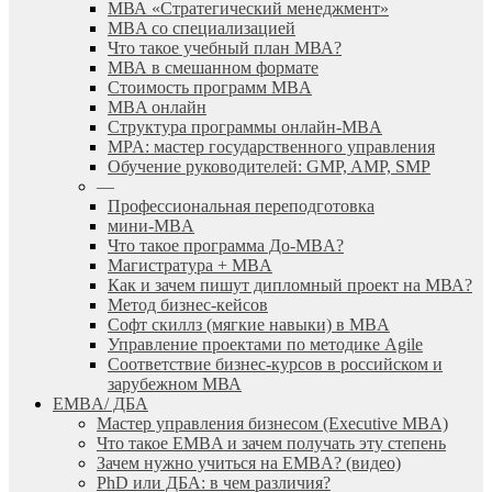
МВА «Cтратегический менеджмент»
MBA со специализацией
Что такое учебный план МВА?
МВА в смешанном формате
Стоимость программ MBA
MBA онлайн
Cтруктура программы онлайн-MBA
MPA: мастер государственного управления
Обучение руководителей: GMP, AMP, SMP
—
Профессиональная переподготовка
мини-MBA
Что такое программа До-MBA?
Магистратура + MBA
Как и зачем пишут дипломный проект на МВА?
Метод бизнес-кейсов
Софт скиллз (мягкие навыки) в MBA
Управление проектами по методике Agile
Соответствие бизнес-курсов в российском и
зарубежном МВА
EMBA/ ДБA
Мастер управления бизнесом (Executive MBA)
Что такое EMBA и зачем получать эту степень
Зачем нужно учиться на EMBA? (видео)
PhD или ДБА: в чем различия?