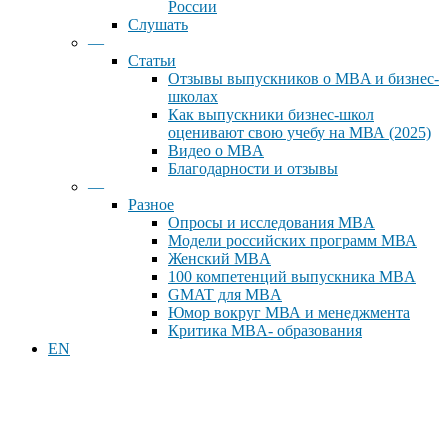
России
Слушать
—
Статьи
Отзывы выпускников о MBA и бизнес-
школах
Как выпускники бизнес-школ
оценивают свою учебу на МВА (2025)
Видео о MBA
Благодарности и отзывы
—
Разное
Опросы и исследования MBA
Модели российских программ МВА
Женский MBA
100 компетенций выпускника MBA
GMAT для MBA
Юмор вокруг МВА и менеджмента
Критика MBA- образования
EN