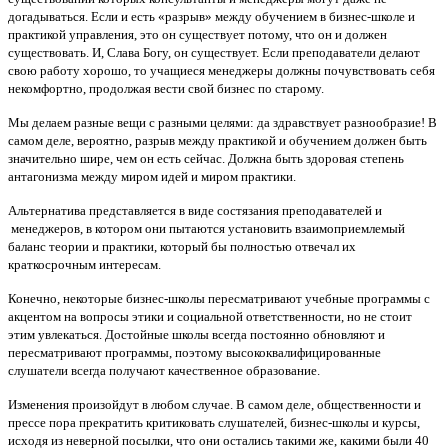
догадываться. Если и есть «разрыв» между обучением в бизнес-школе и
практикой управления, это он существует потому, что он и должен
существовать. И, Слава Богу, он существует. Если преподаватели делают
свою работу хорошо, то учащиеся менеджеры должны почувствовать себя
некомфортно, продолжая вести свой бизнес по старому.
Мы делаем разные вещи с разными целями: да здравствует разнообразие! В
самом деле, вероятно, разрыв между практикой и обучением должен быть
значительно шире, чем он есть сейчас. Должна быть здоровая степень
антагонизма между миром идей и миром практики.
Альтернатива представляется в виде состязания преподавателей и
менеджеров, в котором они пытаются установить взаимоприемлемый
баланс теории и практики, который бы полностью отвечал их
краткосрочным интересам.
Конечно, некоторые бизнес-школы пересматривают учебные программы с
акцентом на вопросы этики и социальной ответственности, но не стоит
этим увлекаться. Достойные школы всегда постоянно обновляют и
пересматривают программы, поэтому высококвалифицированные
слушатели всегда получают качественное образование.
Изменения произойдут в любом случае. В самом деле, общественности и
прессе пора прекратить критиковать слушателей, бизнес-школы и курсы,
исходя из неверной посылки, что они остались такими же, какими были 40