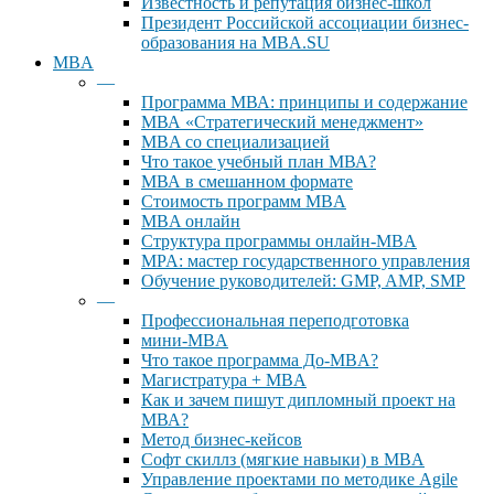
Известность и репутация бизнес-школ
Президент Российской ассоциации бизнес-
образования на MBA.SU
MBA
—
Программа МВА: принципы и содержание
МВА «Cтратегический менеджмент»
MBA со специализацией
Что такое учебный план МВА?
МВА в смешанном формате
Стоимость программ MBA
MBA онлайн
Cтруктура программы онлайн-MBA
MPA: мастер государственного управления
Обучение руководителей: GMP, AMP, SMP
—
Профессиональная переподготовка
мини-MBA
Что такое программа До-MBA?
Магистратура + MBA
Как и зачем пишут дипломный проект на
МВА?
Метод бизнес-кейсов
Софт скиллз (мягкие навыки) в MBA
Управление проектами по методике Agile