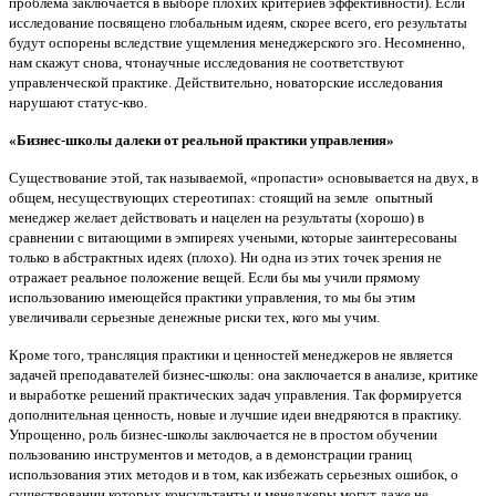
проблема заключается в выборе плохих критериев эффективности). Если
исследование посвящено глобальным идеям, скорее всего, его результаты
будут оспорены вследствие ущемления менеджерского эго. Несомненно,
нам скажут снова, чтонаучные исследования не соответствуют
управленческой практике. Действительно, новаторские исследования
нарушают статус-кво.
«Бизнес-школы далеки от реальной практики управления»
Существование этой, так называемой, «пропасти» основывается на двух, в
общем, несуществующих стереотипах: стоящий на земле опытный
менеджер желает действовать и нацелен на результаты (хорошо) в
сравнении с витающими в эмпиреях учеными, которые заинтересованы
только в абстрактных идеях (плохо). Ни одна из этих точек зрения не
отражает реальное положение вещей. Если бы мы учили прямому
использованию имеющейся практики управления, то мы бы этим
увеличивали серьезные денежные риски тех, кого мы учим.
Кроме того, трансляция практики и ценностей менеджеров не является
задачей преподавателей бизнес-школы: она заключается в анализе, критике
и выработке решений практических задач управления. Так формируется
дополнительная ценность, новые и лучшие идеи внедряются в практику.
Упрощенно, роль бизнес-школы заключается не в простом обучении
пользованию инструментов и методов, а в демонстрации границ
использования этих методов и в том, как избежать серьезных ошибок, о
существовании которых консультанты и менеджеры могут даже не