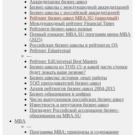
Аккредитации бизнес-школ
Бизнес-школы с международной аккредитацией
Бизнес-школы с российской аккредитацией
Рейтинг бизнес-школ MBA.SU (народный)
Международный рейтинг Financial Times
Рейтинги бизнес-школ разные
Первый рэнкинг MBA.SU программ мини-MBA
(2025)
Российские бизнес-школы в рейтингах QS
Рейтинг Eduniversal
—
Рейтинг EdUniversal Best Masters
Бизнес-школа из ТОП-15: в какой части стопки
будет лежать ваше резюме?
Бизнес-школы: история, опыт работы
ТОП преподавателей бизнес-школ
Архив рейтингов бизнес-школ 2004-2015
Бизнес-образование в цифрах
Число выпускников российских бизнес-школ
Известность и репутация бизнес-школ
Президент Российской ассоциации бизнес-
образования на MBA.SU
MBA
—
Программа МВА: принципы и содержание