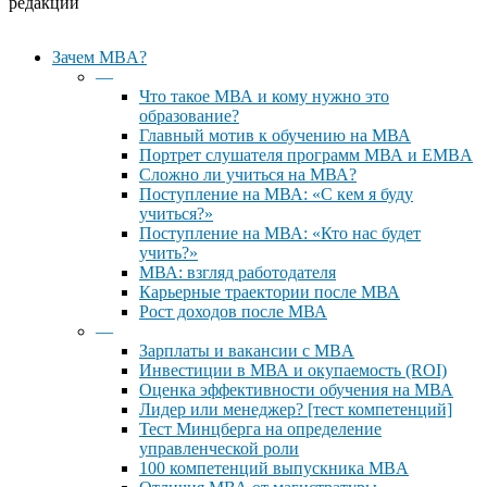
редакции
Close
Зачем MBA?
Menu
—
Что такое МВА и кому нужно это
образование?
Главный мотив к обучению на МВА
Портрет слушателя программ МВА и EMBA
Сложно ли учиться на МВА?
Поступление на МВА: «С кем я буду
учиться?»
Поступление на МВА: «Кто нас будет
учить?»
МВА: взгляд работодателя
Карьерные траектории после МВА
Рост доходов после МВА
—
Зарплаты и вакансии с MBA
Инвестиции в МВА и окупаемость (ROI)
Оценка эффективности обучения на МВА
Лидер или менеджер? [тест компетенций]
Тест Минцберга на определение
управленческой роли
100 компетенций выпускника MBA