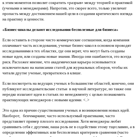
к этим моментов позволит сократить «разрыв» между теорией и практикой
(учеными и менеджерами). Напротив, это скорее всего, только увеличит
пропасть между достижением нашей цели в создании критического взгляда
на практику и ценности.
«Бизнес-школы делают исследования бесполезные для бизнеса»
Если оставить в стороне чисто коммерческие соглашения, когда компания
оплачивает часть исследования, ученые бизнес-школ в основном проводят
исследованиями в тех областях, где они верят, что могут быть созданы
новые идеи, или созданы новые знания. Иногда они ошибаются, это всегда
риск. Расхожее мнение, что академическая карьера основывается
исключительно на написании статей для журнальных обзоров, чтобы их
читали другие ученые, превратилось в клише.
Если посмотреть на ведущих ученых в большинстве областей, конечно, они
публикуют исследовательские статьи в научной литературе, но также они
нередко излагают идеи в статьях по менеджменту с целью познакомить
практикующих менеджеров с новыми идеями. <..>
Это одна из причин существования ученых и возникновения новых идей.
Наоборот, бенчмаркинг, часто используемый практиками, часто
представляет пример плохого исследования. Хотя менеджеры любят
сравнивать себя с другими, наша роль не в содействии этому тщеславию, а в
определении эффективных или бесполезных критериев сравнения (часто