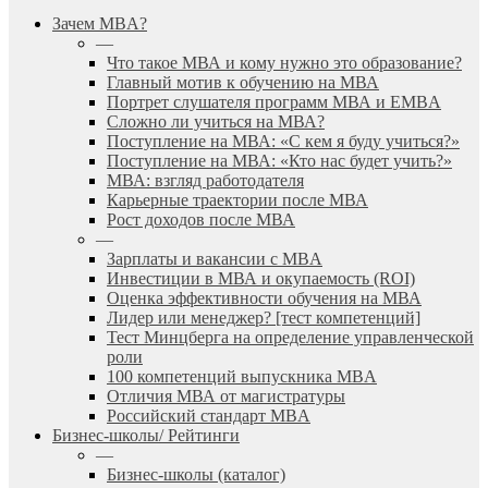
search
Menu
Зачем MBA?
—
Что такое МВА и кому нужно это образование?
Главный мотив к обучению на МВА
Портрет слушателя программ МВА и EMBA
Сложно ли учиться на МВА?
Поступление на МВА: «С кем я буду учиться?»
Поступление на МВА: «Кто нас будет учить?»
МВА: взгляд работодателя
Карьерные траектории после МВА
Рост доходов после МВА
—
Зарплаты и вакансии с MBA
Инвестиции в МВА и окупаемость (ROI)
Оценка эффективности обучения на МВА
Лидер или менеджер? [тест компетенций]
Тест Минцберга на определение управленческой
роли
100 компетенций выпускника MBA
Отличия МВА от магистратуры
Российский стандарт MBA
Бизнес-школы/ Рейтинги
—
Бизнес-школы (каталог)