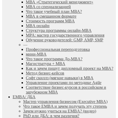
МВА «Cтратегический менеджмент»
MBA со специализацией
Что такое учебный план МВА?
МВА в смешанном формате
Стоимость программ MBA
MBA онлайн
Cтруктура программы онлайн-MBA
MPA: мастер государственного управления
Обучение руководителей: GMP, AMP, SMP
—
Профессиональная переподготовка
мини-MBA
Что такое программа До-MBA?
Магистратура + MBA
Как и зачем пишут дипломный проект на МВА?
Метод бизнес-кейсов
Софт скиллз (мягкие навыки) в MBA
Управление проектами по методике Agile
Соответствие бизнес-курсов в российском и
зарубежном МВА
EMBA/ ДБA
Мастер управления бизнесом (Executive MBA)
Что такое EMBA и зачем получать эту степень
Зачем нужно учиться на EMBA? (видео)
PhD или ДБА: в чем различия?