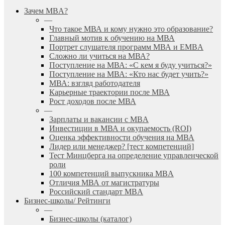
search
Menu
Зачем MBA?
—
Что такое МВА и кому нужно это образование?
Главный мотив к обучению на МВА
Портрет слушателя программ МВА и EMBA
Сложно ли учиться на МВА?
Поступление на МВА: «С кем я буду учиться?»
Поступление на МВА: «Кто нас будет учить?»
МВА: взгляд работодателя
Карьерные траектории после МВА
Рост доходов после МВА
—
Зарплаты и вакансии с MBA
Инвестиции в МВА и окупаемость (ROI)
Оценка эффективности обучения на МВА
Лидер или менеджер? [тест компетенций]
Тест Минцберга на определение управленческой
роли
100 компетенций выпускника MBA
Отличия МВА от магистратуры
Российский стандарт MBA
Бизнес-школы/ Рейтинги
—
Бизнес-школы (каталог)