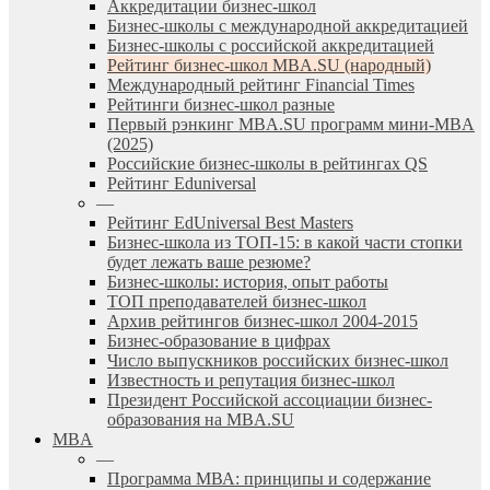
Аккредитации бизнес-школ
Бизнес-школы с международной аккредитацией
Бизнес-школы с российской аккредитацией
Рейтинг бизнес-школ MBA.SU (народный)
Международный рейтинг Financial Times
Рейтинги бизнес-школ разные
Первый рэнкинг MBA.SU программ мини-MBA
(2025)
Российские бизнес-школы в рейтингах QS
Рейтинг Eduniversal
—
Рейтинг EdUniversal Best Masters
Бизнес-школа из ТОП-15: в какой части стопки
будет лежать ваше резюме?
Бизнес-школы: история, опыт работы
ТОП преподавателей бизнес-школ
Архив рейтингов бизнес-школ 2004-2015
Бизнес-образование в цифрах
Число выпускников российских бизнес-школ
Известность и репутация бизнес-школ
Президент Российской ассоциации бизнес-
образования на MBA.SU
MBA
—
Программа МВА: принципы и содержание