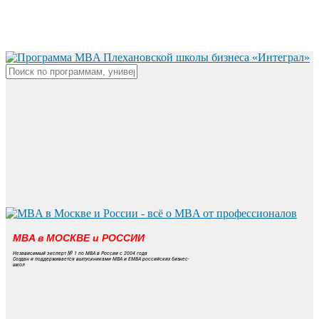
Skip
to
main
content
Close
Search
MBA в МОСКВЕ и РОССИИ
Независимый эксперт № 1 по MBA в России с 2004 года
Создан и поддерживается выпускниками MBA и EMBA российских бизнес-
школ