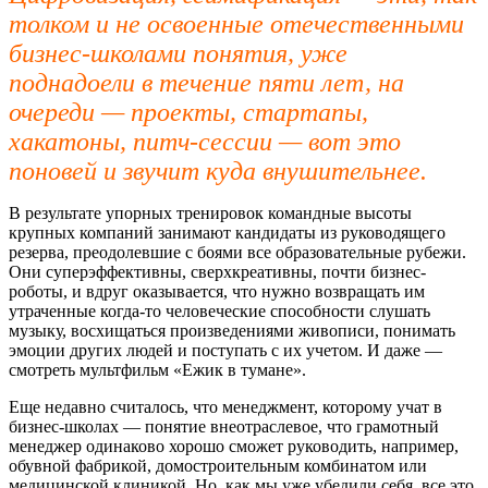
толком и не освоенные отечественными
бизнес-школами понятия, уже
поднадоели в течение пяти лет, на
очереди — проекты, стартапы,
хакатоны, питч-сессии — вот это
поновей и звучит куда внушительнее.
В результате упорных тренировок командные высоты
крупных компаний занимают кандидаты из руководящего
резерва, преодолевшие с боями все образовательные рубежи.
Они суперэффективны, сверхкреативны, почти бизнес-
роботы, и вдруг оказывается, что нужно возвращать им
утраченные когда-то человеческие способности слушать
музыку, восхищаться произведениями живописи, понимать
эмоции других людей и поступать с их учетом. И даже —
смотреть мультфильм «Ежик в тумане».
Еще недавно считалось, что менеджмент, которому учат в
бизнес-школах — понятие внеотраслевое, что грамотный
менеджер одинаково хорошо сможет руководить, например,
обувной фабрикой, домостроительным комбинатом или
медицинской клиникой. Но, как мы уже убедили себя, все это