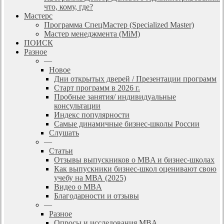
что, кому, где?
Мастерс
Программа СпецМастер (Specialized Master)
Мастер менеджмента (MiM)
ПОИСК
Разное
—
Новое
Дни открытых дверей / Презентации программ
Старт программ в 2026 г.
Пробные занятия/ индивидуальные
консультации
Индекс популярности
Самые динамичные бизнес-школы России
Слушать
—
Статьи
Отзывы выпускников о MBA и бизнес-школах
Как выпускники бизнес-школ оценивают свою
учебу на МВА (2025)
Видео о MBA
Благодарности и отзывы
—
Разное
Опросы и исследования MBA