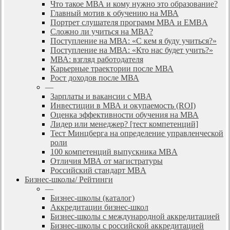
Что такое МВА и кому нужно это образование?
Главный мотив к обучению на МВА
Портрет слушателя программ МВА и EMBA
Сложно ли учиться на МВА?
Поступление на МВА: «С кем я буду учиться?»
Поступление на МВА: «Кто нас будет учить?»
МВА: взгляд работодателя
Карьерные траектории после МВА
Рост доходов после МВА
—
Зарплаты и вакансии с MBA
Инвестиции в МВА и окупаемость (ROI)
Оценка эффективности обучения на МВА
Лидер или менеджер? [тест компетенций]
Тест Минцберга на определение управленческой
роли
100 компетенций выпускника MBA
Отличия МВА от магистратуры
Российский стандарт MBA
Бизнес-школы/ Рейтинги
—
Бизнес-школы (каталог)
Аккредитации бизнес-школ
Бизнес-школы с международной аккредитацией
Бизнес-школы с российской аккредитацией