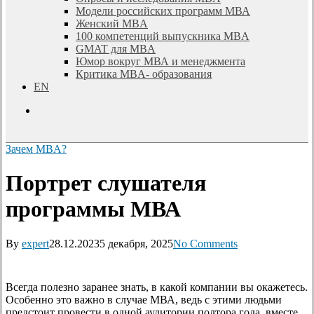
Модели российских программ МВА
Женский MBA
100 компетенций выпускника MBA
GMAT для MBA
Юмор вокруг МВА и менеджмента
Критика MBA- образования
EN
search
Зачем MBA?
Портрет слушателя
программы МВА
By
expert
28.12.2023
5 декабря, 2025
No Comments
Всегда полезно заранее знать, в какой компании вы окажетесь.
Особенно это важно в случае МВА, ведь с этими людьми
предстоит провести в одной аудитории полтора года, вместе