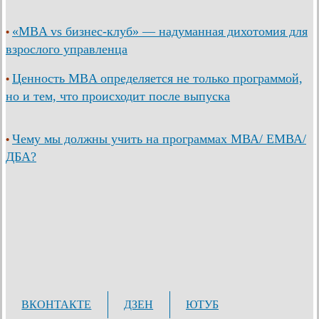
«MBA vs бизнес-клуб» — надуманная дихотомия для
•
взрослого управленца
Ценность MBA определяется не только программой,
•
но и тем, что происходит после выпуска
Чему мы должны учить на программах МВА/ ЕМВА/
•
ДБА?
ВКОНТАКТЕ
ДЗЕН
ЮТУБ