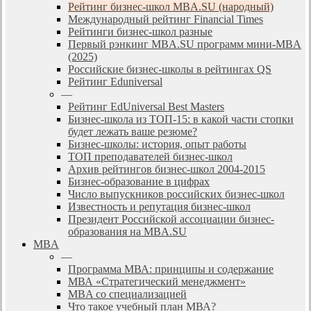
Рейтинг бизнес-школ MBA.SU (народный)
Международный рейтинг Financial Times
Рейтинги бизнес-школ разные
Первый рэнкинг MBA.SU программ мини-MBA
(2025)
Российские бизнес-школы в рейтингах QS
Рейтинг Eduniversal
—
Рейтинг EdUniversal Best Masters
Бизнес-школа из ТОП-15: в какой части стопки
будет лежать ваше резюме?
Бизнес-школы: история, опыт работы
ТОП преподавателей бизнес-школ
Архив рейтингов бизнес-школ 2004-2015
Бизнес-образование в цифрах
Число выпускников российских бизнес-школ
Известность и репутация бизнес-школ
Президент Российской ассоциации бизнес-
образования на MBA.SU
MBA
—
Программа МВА: принципы и содержание
МВА «Cтратегический менеджмент»
MBA со специализацией
Что такое учебный план МВА?