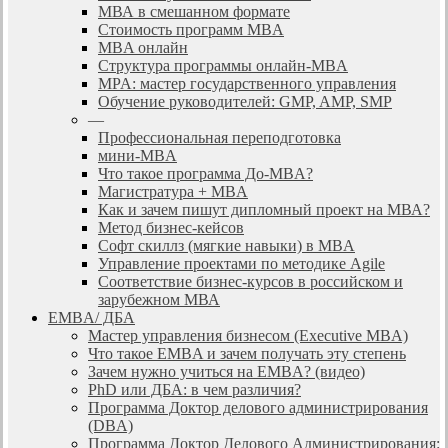
МВА в смешанном формате
Стоимость программ MBA
MBA онлайн
Cтруктура программы онлайн-MBA
MPA: мастер государственного управления
Обучение руководителей: GMP, AMP, SMP
—
Профессиональная переподготовка
мини-MBA
Что такое программа До-MBA?
Магистратура + MBA
Как и зачем пишут дипломный проект на МВА?
Метод бизнес-кейсов
Софт скиллз (мягкие навыки) в MBA
Управление проектами по методике Agile
Соответствие бизнес-курсов в российском и
зарубежном МВА
EMBA/ ДБA
Мастер управления бизнесом (Executive MBA)
Что такое EMBA и зачем получать эту степень
Зачем нужно учиться на EMBA? (видео)
PhD или ДБА: в чем различия?
Программа Доктор делового администрирования
(DBА)
Программа Доктор Делового Администрирования: