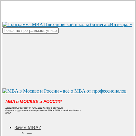
Skip
to
main
content
Close
Search
MBA в МОСКВЕ и РОССИИ
Независимый эксперт № 1 по MBA в России с 2004 года
Создан и поддерживается выпускниками MBA и EMBA российских бизнес-
школ
search
Menu
Зачем MBA?
—