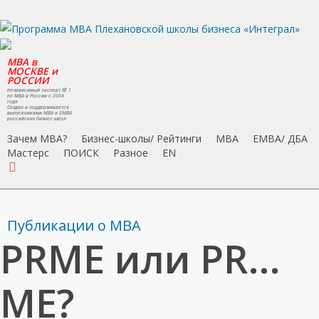
Skip
to
main
MBA в
content
МОСКВЕ и
РОССИИ
Независимый эксперт № 1
по MBA в России с 2004
года
Создан и поддерживается
выпускниками MBA и EMBA
российских бизнес-школ
Зачем MBA?
Бизнес-школы/ Рейтинги
MBA
EMBA/ ДБA
Мастерс
ПОИСК
Разное
EN
search
Публикации о МВА
PRME или PR…
ME?