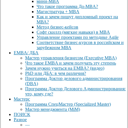
мини-MBA
Что такое программа До-MBA?
Магистратура + MBA
Как и зачем пишут дипломный проект на
МВА?
Метод бизнес-кейсов
Софт скиллз (мягкие навыки) в MBA
Управление проектами по методике Agile
Соответствие бизнес-курсов в российском и
зарубежном МВА
EMBA/ ДБA
Мастер управления бизнесом (Executive MBA)
Что такое EMBA и зачем получать эту степень
Зачем нужно учиться на EMBA? (видео)
PhD или ДБА: в чем различия?
Программа Доктор делового администрирования
(DBА)
Программа Доктор Делового Администрирования:
что, кому, где?
Мастерс
Программа СпецМастер (Specialized Master)
Мастер менеджмента (MiM)
ПОИСК
Разное
—