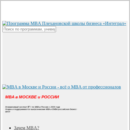
Skip
to
main
content
Close
Search
MBA в МОСКВЕ и РОССИИ
Независимый эксперт № 1 по MBA в России с 2004 года
Создан и поддерживается выпускниками MBA и EMBA российских бизнес-
школ
search
Menu
Зачем MBA?