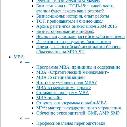
Рейтинг EdUniversal Best Masters
Бизнес-школа из ТОП-15: в какой части
стопки будет лежать ваше резюме?
Бизнес-школы: история, опыт работы
ТОП преподавателей бизнес-школ
Архив рейтингов бизнес-школ 2004-2015
Бизнес-образование в цифрах
Число выпускников российских бизнес-школ
Известность и репутация бизнес-школ
Президент Российской ассоциации бизнес-
образования на MBA.SU
MBA
—
Программа МВА: принципы и содержание
МВА «Cтратегический менеджмент»
MBA со специализацией
Что такое учебный план МВА?
МВА в смешанном формате
Стоимость программ MBA
MBA онлайн
Cтруктура программы онлайн-MBA
MPA: мастер государственного управления
Обучение руководителей: GMP, AMP, SMP
—
Профессиональная переподготовка