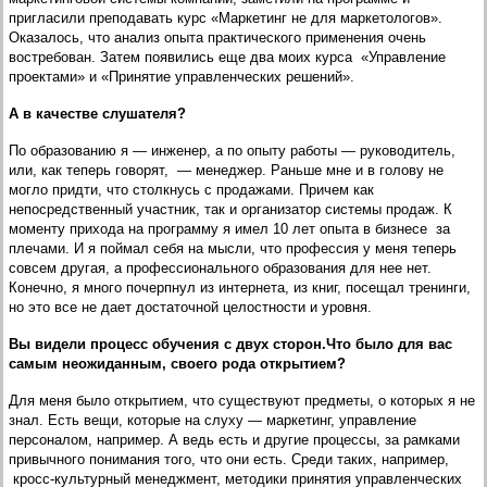
пригласили преподавать курс «Маркетинг не для маркетологов».
Оказалось, что анализ опыта практического применения очень
востребован. Затем появились еще два моих курса «Управление
проектами» и «Принятие управленческих решений».
А в качестве слушателя?
По образованию я — инженер, а по опыту работы — руководитель,
или, как теперь говорят, — менеджер. Раньше мне и в голову не
могло придти, что столкнусь с продажами. Причем как
непосредственный участник, так и организатор системы продаж. К
моменту прихода на программу я имел 10 лет опыта в бизнесе за
плечами. И я поймал себя на мысли, что профессия у меня теперь
совсем другая, а профессионального образования для нее нет.
Конечно, я много почерпнул из интернета, из книг, посещал тренинги,
но это все не дает достаточной целостности и уровня.
Вы видели процесс обучения с двух сторон.Что было для вас
самым неожиданным, своего рода открытием?
Для меня было открытием, что существуют предметы, о которых я не
знал. Есть вещи, которые на слуху — маркетинг, управление
персоналом, например. А ведь есть и другие процессы, за рамками
привычного понимания того, что они есть. Среди таких, например,
кросс-культурный менеджмент, методики принятия управленческих