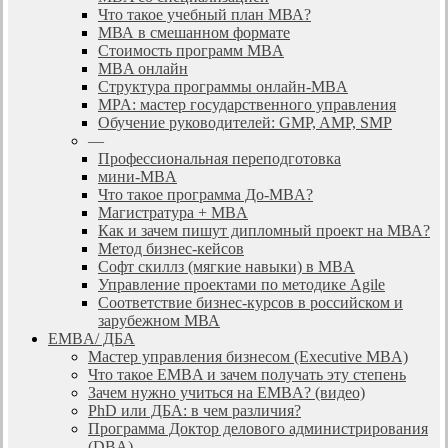
Что такое учебный план МВА?
МВА в смешанном формате
Стоимость программ MBA
MBA онлайн
Cтруктура программы онлайн-MBA
MPA: мастер государственного управления
Обучение руководителей: GMP, AMP, SMP
—
Профессиональная переподготовка
мини-MBA
Что такое программа До-MBA?
Магистратура + MBA
Как и зачем пишут дипломный проект на МВА?
Метод бизнес-кейсов
Софт скиллз (мягкие навыки) в MBA
Управление проектами по методике Agile
Соответствие бизнес-курсов в российском и
зарубежном МВА
EMBA/ ДБA
Мастер управления бизнесом (Executive MBA)
Что такое EMBA и зачем получать эту степень
Зачем нужно учиться на EMBA? (видео)
PhD или ДБА: в чем различия?
Программа Доктор делового администрирования
(DBА)