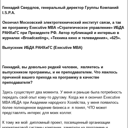
Геннадий Свердлов, генеральный директор Группы Компаний
I.S.P.A.
Окончил Московский электротехнический институт связи, а так
же программу Executive MBA «Стратегическое управление» ИБДА
РАНХиГС при Президенте РФ. Автор публикаций и интервью в
журналах «Broadcasting», «Техника кино и телевидения», «625».
Выпускник ИБДА РАНХиГС (Executive MBA)
Геннадий, вы довольно редкий человек, являетесь и
выпускником программы, и ее преподавателем. Что явилось
причиной вашего прихода на программу в качестве
преподавателя?
Здесь существует два момента. У меня и раньше была потребность
передать свой опыт кому-то другому. Когда же я окончил Executive
MBA ИБДА при Академии народного Хозяйства, у меня появилось
более полноценное видение бизнеса и я понял, ЧТО может
представлять интерес для моих коллег.
К тому же мой дипломный проект, посвященный организации
маркетинговой системы компании, заметили на программе и