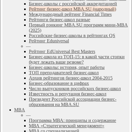
Бизнес-школы с российской аккредитацией
Рейтинг бизнес-школ MBA.SU (народный)
Международный рейтинг Financial Times
Рейтинги бизнес-школ разные
Первый рэнкинг MBA.SU программ мини-MBA
(2025)
Российские бизнес-школы в рейтингах QS
Рейтинг Eduniversal
—
Рейтинг EdUniversal Best Masters
Бизнес-школа из ТОП-15: в какой части стопки
будет лежать ваше резюме?
Бизнес-школы: история, опыт работы
ТОП преподавателей бизнес-школ
Архив рейтингов бизнес-школ 2004-2015
Бизнес-образование в цифрах
Число выпускников российских бизнес-школ
Известность и репутация бизнес-школ
Президент Российской ассоциации бизнес-
образования на MBA.SU
MBA
—
Программа МВА: принципы и содержание
МВА «Cтратегический менеджмент»
MBA со специализацией