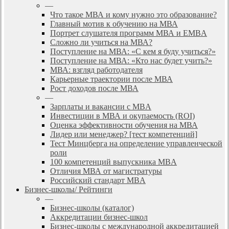
—
Что такое МВА и кому нужно это образование?
Главный мотив к обучению на МВА
Портрет слушателя программ МВА и EMBA
Сложно ли учиться на МВА?
Поступление на МВА: «С кем я буду учиться?»
Поступление на МВА: «Кто нас будет учить?»
МВА: взгляд работодателя
Карьерные траектории после МВА
Рост доходов после МВА
—
Зарплаты и вакансии с MBA
Инвестиции в МВА и окупаемость (ROI)
Оценка эффективности обучения на МВА
Лидер или менеджер? [тест компетенций]
Тест Минцберга на определение управленческой
роли
100 компетенций выпускника MBA
Отличия МВА от магистратуры
Российский стандарт MBA
Бизнес-школы/ Рейтинги
—
Бизнес-школы (каталог)
Аккредитации бизнес-школ
Бизнес-школы с международной аккредитацией