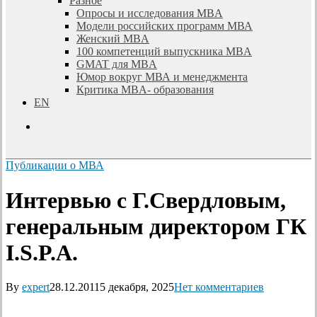
Разное
Опросы и исследования MBA
Модели российских программ МВА
Женский MBA
100 компетенций выпускника MBA
GMAT для MBA
Юмор вокруг МВА и менеджмента
Критика MBA- образования
EN
search
Публикации о МВА
Интервью с Г.Свердловым,
генеральным директором ГК
I.S.P.A.
By
expert
28.12.2011
5 декабря, 2025
Нет комментариев