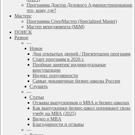
Программа Доктор Делового Администрирования:
что, кому, где?
Мастерс
Программа СпецМастер (Specialized Master)
Мастер менеджмента (MiM)
ПОИСК
Разное
—
Новое
Дни открытых дверей / Презентации программ
Старт программ в 2026 г.
Пробные занятия/ индивидуальные
консультации
Индекс популярности
Самые динамичные бизнес-школы России
Слушать
—
Статьи
Отзывы выпускников о MBA и бизнес-школах
Как выпускники бизнес-школ оценивают свою
учебу на МВА (2025)
Видео о MBA
Благодарности и отзывы
—