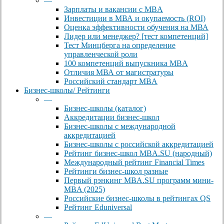
—
Зарплаты и вакансии с MBA
Инвестиции в МВА и окупаемость (ROI)
Оценка эффективности обучения на МВА
Лидер или менеджер? [тест компетенций]
Тест Минцберга на определение
управленческой роли
100 компетенций выпускника MBA
Отличия МВА от магистратуры
Российский стандарт MBA
Бизнес-школы/ Рейтинги
—
Бизнес-школы (каталог)
Аккредитации бизнес-школ
Бизнес-школы с международной
аккредитацией
Бизнес-школы с российской аккредитацией
Рейтинг бизнес-школ MBA.SU (народный)
Международный рейтинг Financial Times
Рейтинги бизнес-школ разные
Первый рэнкинг MBA.SU программ мини-
MBA (2025)
Российские бизнес-школы в рейтингах QS
Рейтинг Eduniversal
—