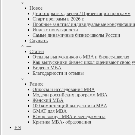
—
Новое
Дни открытых дверей / Презентации программ
Старт программ в 2026 г.
Пробные занятия/ индивидуальные консультаци
Индекс популярности
Самые динамичные бизнес-школы России
Слушать
—
Статьи
Отзывы выпускников о MBA и бизнес-школах
Как выпускники бизнес-школ оценивают свою у
Видео о MBA
Благодарности и отзывы
—
Разное
Опросы и исследования MBA
Модели российских программ МВА
Женский MBA
100 компетенций выпускника MBA
GMAT для MBA
Юмор вокруг МВА и менеджмента
Критика MBA- образования
EN