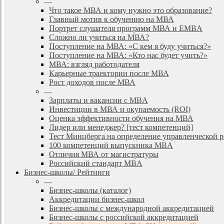
—
Что такое МВА и кому нужно это образование?
Главный мотив к обучению на МВА
Портрет слушателя программ МВА и EMBA
Сложно ли учиться на МВА?
Поступление на МВА: «С кем я буду учиться?»
Поступление на МВА: «Кто нас будет учить?»
МВА: взгляд работодателя
Карьерные траектории после МВА
Рост доходов после МВА
—
Зарплаты и вакансии с MBA
Инвестиции в МВА и окупаемость (ROI)
Оценка эффективности обучения на МВА
Лидер или менеджер? [тест компетенций]
Тест Минцберга на определение управленческой 
100 компетенций выпускника MBA
Отличия МВА от магистратуры
Российский стандарт MBA
Бизнес-школы/ Рейтинги
—
Бизнес-школы (каталог)
Аккредитации бизнес-школ
Бизнес-школы с международной аккредитацией
Бизнес-школы с российской аккредитацией