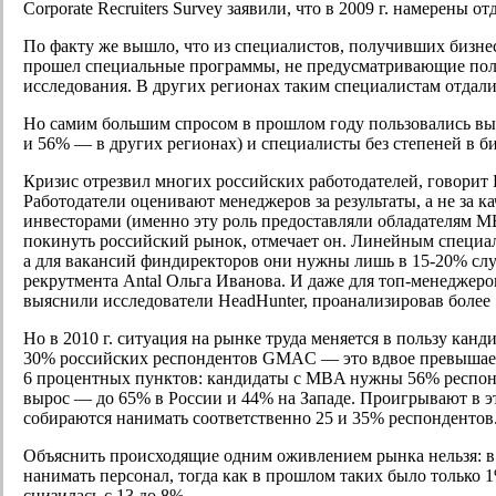
Corporate Recruiters Survey заявили, что в 2009 г. намерены
По факту же вышло, что из специалистов, получивших бизнес
прошел специальные программы, не предусматривающие полу
исследования. В других регионах таким специалистам отдал
Но самим большим спросом в прошлом году пользовались вы
и 56% — в других регионах) и специалисты без степеней в б
Кризис отрезвил многих российских работодателей, говорит
Работодатели оценивают менеджеров за результаты, а не за к
инвесторами
(
именно эту роль предоставляли обладателям MB
покинуть российский рынок, отмечает он. Линейным специа
а для вакансий финдиректоров они нужны лишь в 15-20% сл
рекрутмента Antal Ольга Иванова. И даже для топ-менеджер
выяснили исследователи HeadHunter, проанализировав более 1
Но в 2010 г. ситуация на рынке труда меняется в пользу кан
30% российских респондентов GMAC — это вдвое превышает у
6 процентных пунктов: кандидаты с MBA нужны 56% респон
вырос — до 65% в России и 44% на Западе. Проигрывают в 
собираются нанимать соответственно 25 и 35% респондентов
Объяснить происходящие одним оживлением рынка нельзя: в
нанимать персонал, тогда как в прошлом таких было только 
снизилась с 13 до 8%.