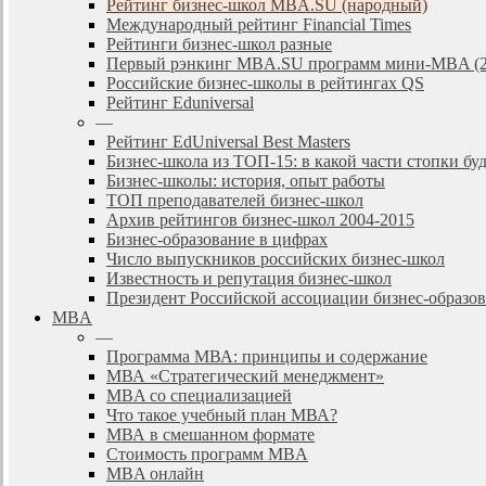
Рейтинг бизнес-школ MBA.SU (народный)
Международный рейтинг Financial Times
Рейтинги бизнес-школ разные
Первый рэнкинг MBA.SU программ мини-MBA (2
Российские бизнес-школы в рейтингах QS
Рейтинг Eduniversal
—
Рейтинг EdUniversal Best Masters
Бизнес-школа из ТОП-15: в какой части стопки бу
Бизнес-школы: история, опыт работы
ТОП преподавателей бизнес-школ
Архив рейтингов бизнес-школ 2004-2015
Бизнес-образование в цифрах
Число выпускников российских бизнес-школ
Известность и репутация бизнес-школ
Президент Российской ассоциации бизнес-образ
MBA
—
Программа МВА: принципы и содержание
МВА «Cтратегический менеджмент»
MBA со специализацией
Что такое учебный план МВА?
МВА в смешанном формате
Стоимость программ MBA
MBA онлайн