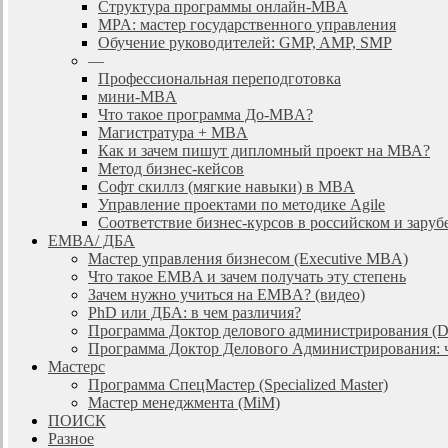
Cтруктура программы онлайн-MBA
MPA: мастер государственного управления
Обучение руководителей: GMP, AMP, SMP
—
Профессиональная переподготовка
мини-MBA
Что такое программа До-MBA?
Магистратура + MBA
Как и зачем пишут дипломный проект на МВА?
Метод бизнес-кейсов
Софт скиллз (мягкие навыки) в MBA
Управление проектами по методике Agile
Соответствие бизнес-курсов в российском и зар
EMBA/ ДБA
Мастер управления бизнесом (Executive MBA)
Что такое EMBA и зачем получать эту степень
Зачем нужно учиться на EMBA? (видео)
PhD или ДБА: в чем различия?
Программа Доктор делового администрирования (
Программа Доктор Делового Администрирования: чт
Мастерс
Программа СпецМастер (Specialized Master)
Мастер менеджмента (MiM)
ПОИСК
Разное