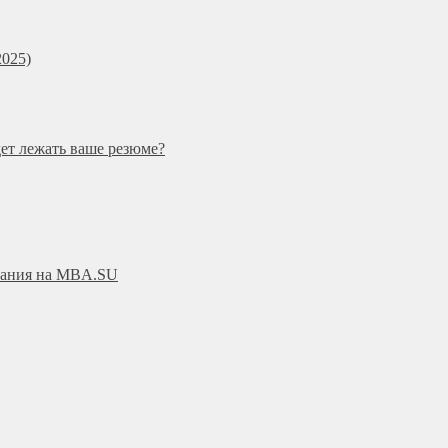
025)
дет лежать ваше резюме?
ования на MBA.SU