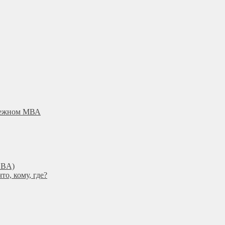
убежном МВА
DBА)
о, кому, где?