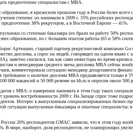
 отдать предпочтение специалистам с MBA.
-образование, в кризисном прошлом году в России более всего ц
чения степени: их нанимали в 2009 г. 35% российских респонд
и предпочтение 38% рекрутеров, а в Восточной Европе — 41%.
пускники со степенью бакалавра
(
их брали на работу 50% респо
изнес-образовании, но с большим опытом работы
(
65 и 58% соотв
 Борис Артюшин, старший партнер рекрутинговой компании Go-G
ачество диплома, а спрос на людей, говорящих на одном языке с
A), заметно снизился, так как сами инвесторы во время кризис
листам и менеджерам среднего звена дипломы MBA сейчас вообщ
учаев, комментировала ситуацию менеджер департамента финанс
ов требование о наличии диплома MBA предъявляется только в 5
00 000 вакансий и 50 000 резюме на hh.ru и опросив около 500 
дидатов с MBA: о намерении нанимать в этом году таких специал
ровень востребованности 2009 г. На Западе спрос тоже подрос
дентов. Интерес к выпускникам специализированных бизнес-п
этой ситуации выпускники-бакалавры и опытные специалисты: в
.
 России 20% респондентов GMAC заявили, что в этом году воо
1%. В мире, наоборот, доля респондентов, не планирующих увели