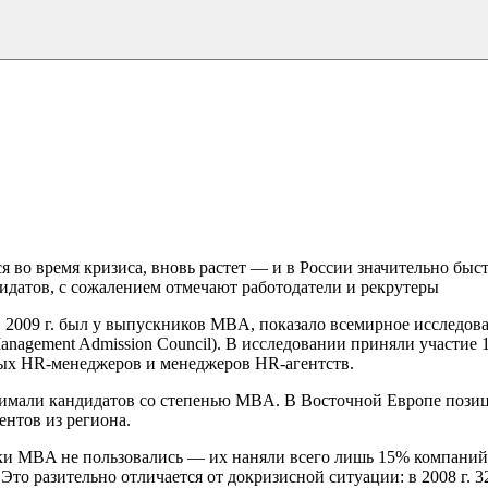
во время кризиса, вновь растет — и в России значительно быстр
идатов, с сожалением отмечают работодатели и рекрутеры
2009 г. был у выпускников MBA, показало всемирное исследова
anagement Admission Council). В исследовании приняли участие 
ных HR-менеджеров и менеджеров HR-агентств.
нимали кандидатов со степенью MBA. В Восточной Европе пози
нтов из региона.
ики MBA не пользовались — их наняли всего лишь 15% компаний
 Это разительно отличается от докризисной ситуации: в 2008 г. 