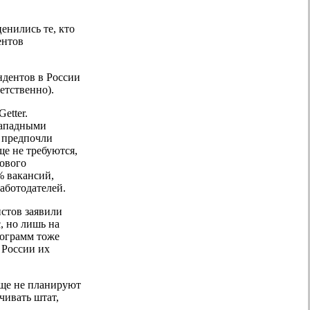
енились те, кто
ентов
ндентов в России
етственно).
etter.
 западными
а предпочли
е не требуются,
ового
% вакансий,
работодателей.
истов заявили
, но лишь на
рограмм тоже
 России их
бще не планируют
чивать штат,