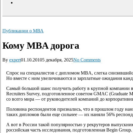
search
Публикации о МВА
Кому MBA дорога
By
expert
01.10.2010
5 декабря, 2025
No Comments
Спрос на специалистов с дипломом MBA, слегка снизившийся 
Но вместе с ним увеличиваются и зарплатные ожидания канд
Самый большой шанс получить работу в крупной компании в 
Recruiters Survey, подготовленное советом GMAC
(
Graduate M
со всего мира — от руководителей компаний до корпоратив
Половина респондентов признались, что в прошлом году на
таких дипломов были еще сильнее — их наняли 56% респонде
А вот в России такой популярностью у рекрутеров выпускн
российская часть исследования, подготовленная Begin Group.