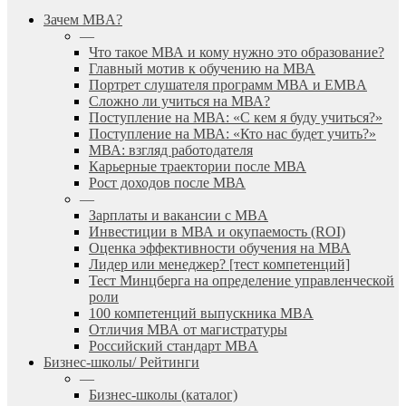
search
Menu
Зачем MBA?
—
Что такое МВА и кому нужно это образование?
Главный мотив к обучению на МВА
Портрет слушателя программ МВА и EMBA
Сложно ли учиться на МВА?
Поступление на МВА: «С кем я буду учиться?»
Поступление на МВА: «Кто нас будет учить?»
МВА: взгляд работодателя
Карьерные траектории после МВА
Рост доходов после МВА
—
Зарплаты и вакансии с MBA
Инвестиции в МВА и окупаемость (ROI)
Оценка эффективности обучения на МВА
Лидер или менеджер? [тест компетенций]
Тест Минцберга на определение управленческой
роли
100 компетенций выпускника MBA
Отличия МВА от магистратуры
Российский стандарт MBA
Бизнес-школы/ Рейтинги
—
Бизнес-школы (каталог)