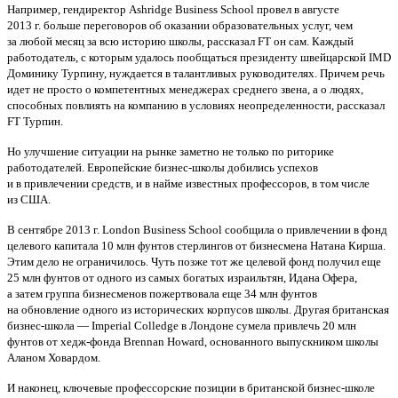
Например, гендиректор Ashridge Business School провел в августе
2013 г. больше переговоров об оказании образовательных услуг, чем
за любой меcяц за всю историю школы, рассказал FT он сам. Каждый
работодатель, с которым удалось пообщаться президенту швейцарской IMD
Доминику Турпину, нуждается в талантливых руководителях. Причем речь
идет не просто о компетентных менеджерах среднего звена, а о людях,
способных повлиять на компанию в условиях неопределенности, рассказал
FT Турпин.
Но улучшение ситуации на рынке заметно не только по риторике
работодателей. Европейские бизнес-школы добились успехов
и в привлечении средств, и в найме известных профессоров, в том числе
из США.
В сентябре 2013 г. London Business School сообщила о привлечении в фонд
целевого капитала 10 млн фунтов стерлингов от бизнесмена Натана Кирша.
Этим дело не ограничилось. Чуть позже тот же целевой фонд получил еще
25 млн фунтов от одного из самых богатых израильтян, Идана Офера,
а затем группа бизнесменов пожертвовала еще 34 млн фунтов
на обновление одного из исторических корпусов школы. Другая британская
бизнес-школа — Imperial Colledge в Лондоне сумела привлечь 20 млн
фунтов от хедж-фонда Brennan Howard, основанного выпускником школы
Аланом Ховардом.
И наконец, ключевые профессорские позиции в британской бизнес-школе