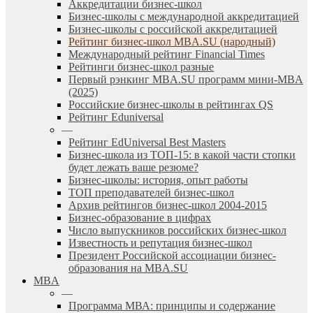
Аккредитации бизнес-школ
Бизнес-школы с международной аккредитацией
Бизнес-школы с российской аккредитацией
Рейтинг бизнес-школ MBA.SU (народный)
Международный рейтинг Financial Times
Рейтинги бизнес-школ разные
Первый рэнкинг MBA.SU программ мини-MBA
(2025)
Российские бизнес-школы в рейтингах QS
Рейтинг Eduniversal
—
Рейтинг EdUniversal Best Masters
Бизнес-школа из ТОП-15: в какой части стопки
будет лежать ваше резюме?
Бизнес-школы: история, опыт работы
ТОП преподавателей бизнес-школ
Архив рейтингов бизнес-школ 2004-2015
Бизнес-образование в цифрах
Число выпускников российских бизнес-школ
Известность и репутация бизнес-школ
Президент Российской ассоциации бизнес-
образования на MBA.SU
MBA
—
Программа МВА: принципы и содержание