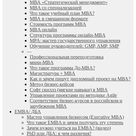
МВА «Cтратегический менеджмент»
MBA со специализацией
Что такое учебный план МВА?
МВА в смешанном формате
Стоимость программ MBA
MBA онлайн
Cтруктура программы онлайн-MBA
MPA: мастер государственного управления
Обучение руководителей: GMP, AMP, SMP
—
Профессиональная переподготовка
мини-MBA
Что такое программа До-MBA?
Магистратура + MBA
Как и зачем пишут дипломный проект на МВА?
Метод бизнес-кейсов
Софт скиллз (мягкие навыки) в MBA
Управление проектами по методике Agile
Соответствие бизнес-курсов в российском и
зарубежном МВА
EMBA/ ДБA
Мастер управления бизнесом (Executive MBA)
Что такое EMBA и зачем получать эту степень
Зачем нужно учиться на EMBA? (видео)
PhD или ДБА: в чем различия?