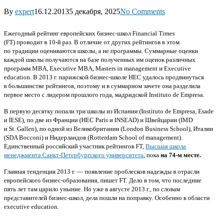
By
expert
16.12.2013
5 декабря, 2025
No Comments
Ежегодный рейтинг европейских бизнес-школ Financial Times
(FT) проводит в 10-й раз. В отличие от других рейтингов в этом
по традиции оцениваются школы, а не программы. Суммарные оценки
каждой школы получаются на базе полученных им оценок различных
программ MBA, Executive MBA, Masters in management и Executive
education. В 2013 г. парижской бизнес-школе HEC удалось продвинуться
в большинстве рейтингов, поэтому и в суммарном зачете она разделила
первое место с лидером прошлого года, мадридской Instituto de Empresa.
В первую десятку попали три школы из Испании (Instituto de Empresa, Esade
и IESE), по две из Франции (HEC Paris и INSEAD) и Швейцарии (IMD
и St. Gallen), по одной из Великобритании (London Business School), Италии
(SDA Bocconi) и Нидерландов (Rotterdam School of management).
Единственный российский участник рейтингов FT,
Высшая школа
менеджмента Санкт-Петербургского университета
, пока
на 74-м месте.
Главная тенденция 2013 г. — появление проблесков надежды в отрасли
европейского бизнес-образования, пишет FT. Дело в том, что последние
пять лет там царило уныние. Но уже в августе 2013 г., по словам
представителей бизнес-школ, дела пошли на поправку. Особенно в области
executive education.