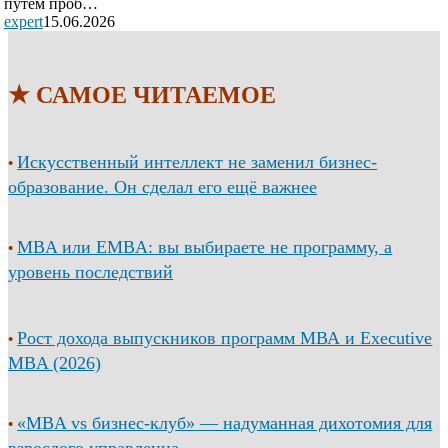
путем проб…
expert
15.06.2026
★ САМОЕ ЧИТАЕМОЕ
Искусственный интеллект не заменил бизнес-
•
образование. Он сделал его ещё важнее
MBA или EMBA: вы выбираете не программу, а
•
уровень последствий
Рост дохода выпускников программ МВА и Executive
•
MBA (2026)
«MBA vs бизнес-клуб» — надуманная дихотомия для
•
взрослого управленца