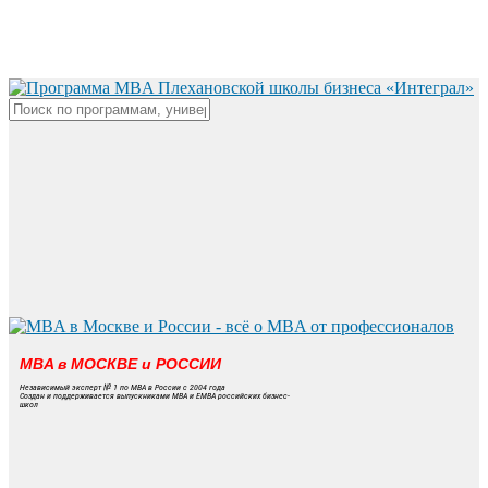
Skip
to
main
content
Close
Search
MBA в МОСКВЕ и РОССИИ
Независимый эксперт № 1 по MBA в России с 2004 года
Создан и поддерживается выпускниками MBA и EMBA российских бизнес-
школ