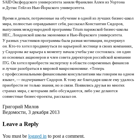
SAID Оксфордского университета заняли Франклин Аллен из Уортона
и Дуглас Гейл из Нью-Йоркского университета.
Время и деньги, потраченные на обучение в одной из лучших бизнес-школ
мира, полностью оправдывают себя, рассказал Константин Сидоров,
выпускник международной программы Trium парижской бизнес-школы
HEC, Лондонской школы экономики и Нью-Йоркского университета.
У разных участников программы была разная мотивация, подчеркнул
он. Кто-то хотел продвинуться по карьерной лестнице в своих компаниях,
у Сидорова же карьера к моменту начала учебы уже состоялась: он один
из основных акционеров и член совета директоров российской компании
ITG. Он хотел приобрести экспертизу в области современных финансов
и лучше разобраться в мировой макроэкономике. «Теперь
с профессиональными финансовыми консультантами мы говорим на одном
языке», — подчеркивает Сидоров. К тому же благодаря школе ему удалось
приобрести не только знания, но и связи. Появились друзья во многих
странах мира, с которыми либо обсуждаются, либо уже делаются
совместные бизнес-проекты, рассказал он.
Григорий Милов
Ведомости, 3 декабря 2013
Leave a Reply
You must be
logged in
to post a comment.