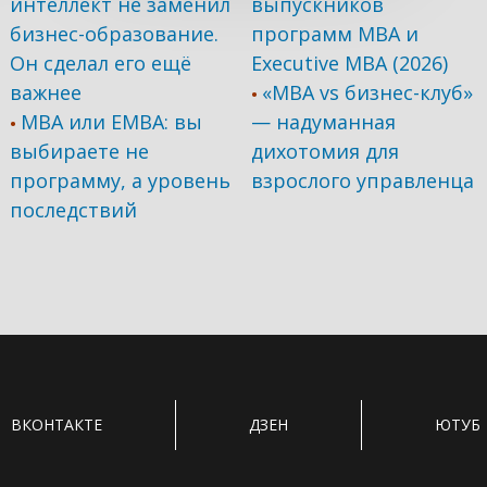
интеллект не заменил
выпускников
бизнес-образование.
программ МВА и
Он сделал его ещё
Executive MBA (2026)
важнее
«MBA vs бизнес-клуб»
•
MBA или EMBA: вы
— надуманная
•
выбираете не
дихотомия для
программу, а уровень
взрослого управленца
последствий
ВКОНТАКТЕ
ДЗЕН
ЮТУБ