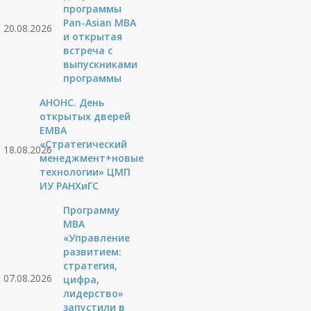
программы
Pan-Asian MBA
20.08.2026
и открытая
встреча с
выпускниками
программы
АНОНС. День
открытых дверей
ЕМВА
«Стратегический
18.08.2026
менеджмент+новые
технологии» ЦМП
ИУ РАНХиГС
Программу
MBA
«Управление
развитием:
стратегия,
07.08.2026
цифра,
лидерство»
запустили в