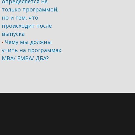
определяется не
только программой,
но и тем, что
происходит после
выпуска
Чему мы должны
•
учить на программах
МВА/ ЕМВА/ ДБА?