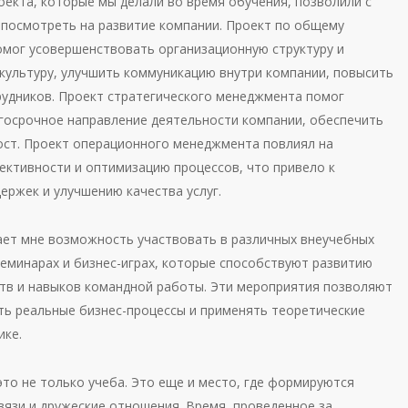
оекта, которые мы делали во время обучения, позволили с
 посмотреть на развитие компании. Проект по общему
мог усовершенствовать организационную структуру и
культуру, улучшить коммуникацию внутри компании, повысить
удников. Проект стратегического менеджмента помог
госрочное направление деятельности компании, обеспечить
рост. Проект операционного менеджмента повлиял на
ктивности и оптимизацию процессов, что привело к
ержек и улучшению качества услуг.
ает мне возможность участвовать в различных внеучебных
семинарах и бизнес-играх, которые способствуют развитию
ств и навыков командной работы. Эти мероприятия позволяют
ть реальные бизнес-процессы и применять теоретические
ике.
о не только учеба. Это еще и место, где формируются
вязи и дружеские отношения. Время, проведенное за