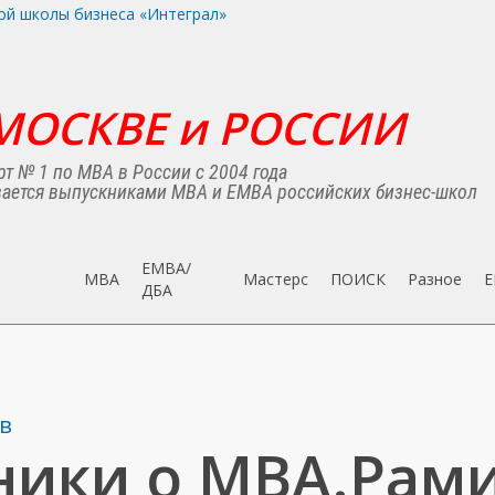
МОСКВЕ и РОССИИ
т № 1 по MBA в России с 2004 года
ается выпускниками MBA и EMBA российских бизнес-школ
EMBA/
MBA
Мастерс
ПОИСК
Разное
E
ДБA
в
ники о МВА.Рам