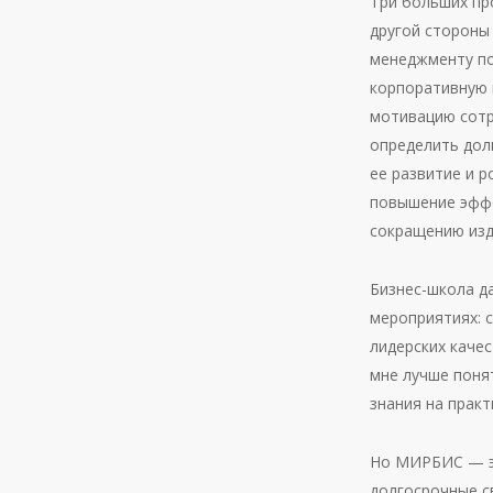
Три больших пр
другой стороны
менеджменту по
корпоративную 
мотивацию сотр
определить дол
ее развитие и 
повышение эффе
сокращению изд
Бизнес-школа д
мероприятиях: 
лидерских каче
мне лучше поня
знания на практ
Но МИРБИС — эт
долгосрочные с