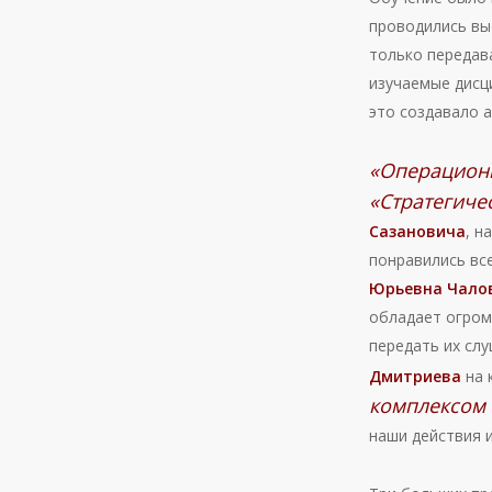
проводились вы
только передав
изучаемые дисци
это создавало 
«Операцион
«Стратегиче
Сазановича
, н
понравились вс
Юрьевна Чало
обладает огром
передать их сл
Дмитриева
на 
комплексом 
наши действия 