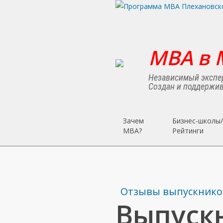
Skip
to
main
content
MBA в 
Независимый экспер
Создан и поддержив
Зачем
Бизнес-школы/
MBA?
Рейтинги
Отзывы выпускнико
Выпуск