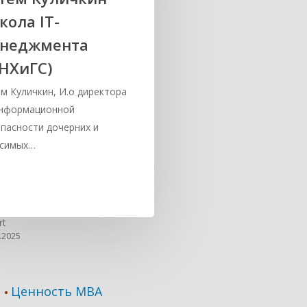
кола IT-
неджмента
НХиГС)
м Куличкин, И.о директора
информационной
пасности дочерних и
исимых…
rt
.2025
Ценность MBA
•