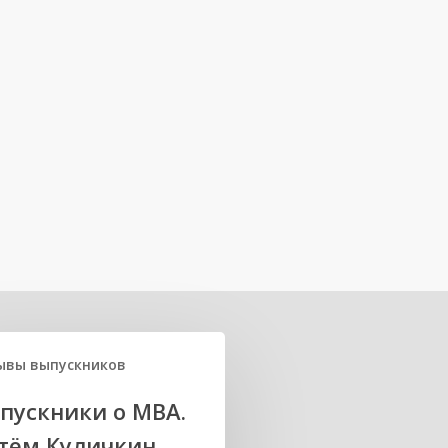
ывы выпускников
пускники о МВА.
тём Куличкин