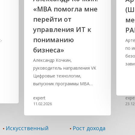
«MBA помогла мне
(Ш
перейти от
ме
управления ИТ к
РА
пониманию
-
Артё
бизнеса»
по 
безо
Александр Кочкин,
зав
руководитель направления VK
Цифровые технологии,
выпускник программы MBA…
expert
expe
11.02.2026
23.12
Искусственный
Рост дохода
•
•