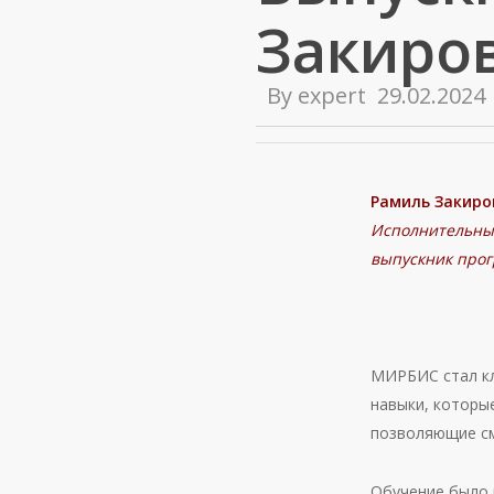
Закиро
By
expert
29.02.2024
Рамиль Закиро
Исполнительны
выпускник прог
МИРБИС стал кл
навыки, которые
позволяющие см
Обучение было 