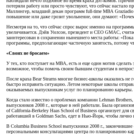
наблюдали нечто подобное во время краха дот-комов. Прич
потеряли работу или просто чувствуют, что сейчас настало пр
Маллингер, младший декан программ full-time МВА Graziadio S
повышение или даже грозит увольнение, они думают: «Почему
Несмотря на то, что сейчас спрос вырос именно на программы
увеличивается. Дэйв Уилсон, президент и СЕО GMAC, считает
заинтересован в сохранении нынешнего места работы: «Пока
программы, предполагающие частичную занятость, потому что
«Своих не бросаем»
У тех, кто поступает на МВА, есть и еще один мотив сделать
возможное, чтобы помочь своим бывшим студентам в непрос
После краха Bear Stearns многие бизнес-школы оказались не
быстро исправить ситуацию. Летом некоторые школы отправл
оказываемых выпускникам услуг по планированию карьеры.
Когда стало известно о проблемах компании Lehman Brothers, п
выпускников 2008 г., которые в ней работали. Была организо
of California-Berkeley Haas School of Business организует д
работавший в Goldman Sachs, едет в Нью-Йорк, чтобы лично
В Columbia Business School выпускники 2008 г., закончивши
персональными консультациями центра по планированию карь