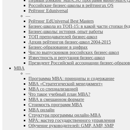
Первый рэнкинг MBA.SU программ мини-MBA (2
Российские бизнес-школы в рейтингах QS
Рейтинг Eduniversal
—
Рейтинг EdUniversal Best Masters
Бизнес-школа из ТОП-15: в какой части стопки бу
Бизнес-школы: история, опыт работы
ТОП преподавателей бизнес-школ
Архив рейтингов бизнес-школ 2004-2015
Бизнес-образование в цифрах
Число выпускников российских бизнес-школ
Известность и репутация бизнес-школ
Президент Российской ассоциации бизнес-образ
MBA
—
Программа МВА: принципы и содержание
МВА «Cтратегический менеджмент»
MBA со специализацией
Что такое учебный план МВА?
МВА в смешанном формате
Стоимость программ MBA
MBA онлайн
Cтруктура программы онлайн-MBA
MPA: мастер государственного управления
Обучение руководителей: GMP, AMP, SMP