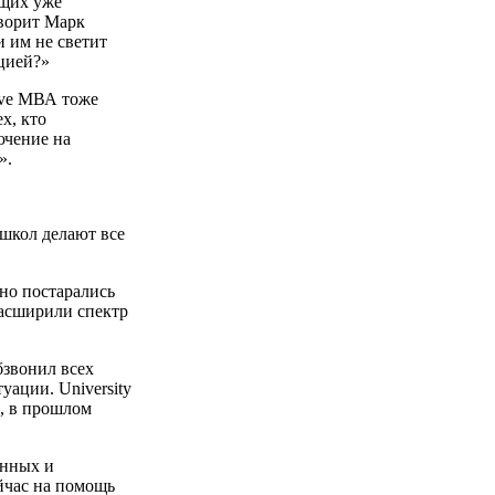
ющих уже
оворит Марк
и им не светит
ацией?»
tive МВА тоже
х, кто
ючение на
».
-школ делают все
но постарались
расширили спектр
обзвонил всех
уации. University
н, в прошлом
анных и
йчас на помощь