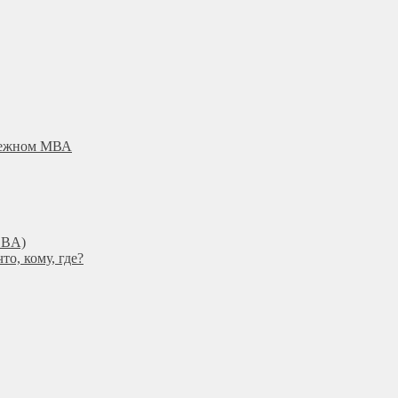
убежном МВА
DBА)
о, кому, где?