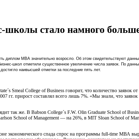
с-школы стало намного больш
ить диплом МВА значительно возросло. Об этом свидетельствуют данны
бизнес-школ отметили существенное увеличение числа заявок. По данны
достигло наивысшей отметки за последние пять лет.
e´s Smeal College of Business говорит, что количество заявок о
2007 гг. прирост составлял всего лишь 7%. «Мы знали, что заявок
т так же. В Babson College´s F.W. Olin Graduate School of Busin
Carlson School of Management — на 26%, в MIT Sloan School of M
оне экономического спада спрос на программы full-time МВА вы