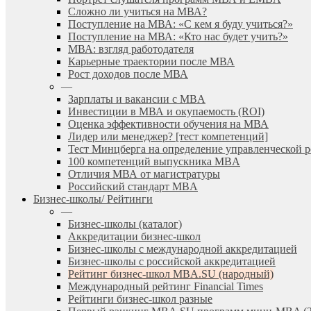
Сложно ли учиться на МВА?
Поступление на МВА: «С кем я буду учиться?»
Поступление на МВА: «Кто нас будет учить?»
МВА: взгляд работодателя
Карьерные траектории после МВА
Рост доходов после МВА
—
Зарплаты и вакансии с MBA
Инвестиции в МВА и окупаемость (ROI)
Оценка эффективности обучения на МВА
Лидер или менеджер? [тест компетенций]
Тест Минцберга на определение управленческой 
100 компетенций выпускника MBA
Отличия МВА от магистратуры
Российский стандарт MBA
Бизнес-школы/ Рейтинги
—
Бизнес-школы (каталог)
Аккредитации бизнес-школ
Бизнес-школы с международной аккредитацией
Бизнес-школы с российской аккредитацией
Рейтинг бизнес-школ MBA.SU (народный)
Международный рейтинг Financial Times
Рейтинги бизнес-школ разные