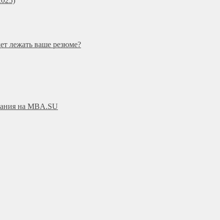
025)
дет лежать ваше резюме?
ования на MBA.SU