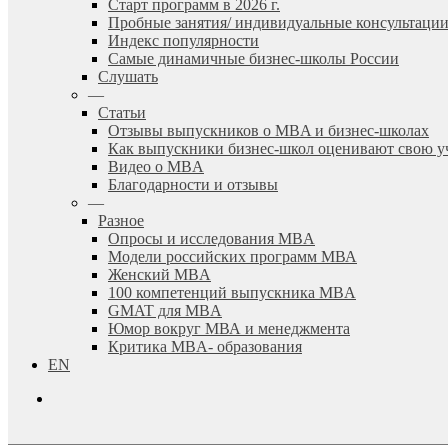
Старт программ в 2026 г.
Пробные занятия/ индивидуальные консультаци
Индекс популярности
Самые динамичные бизнес-школы России
Слушать
—
Статьи
Отзывы выпускников о MBA и бизнес-школах
Как выпускники бизнес-школ оценивают свою у
Видео о MBA
Благодарности и отзывы
—
Разное
Опросы и исследования MBA
Модели российских программ МВА
Женский MBA
100 компетенций выпускника MBA
GMAT для MBA
Юмор вокруг МВА и менеджмента
Критика MBA- образования
EN
search