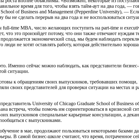
ины роста вполне объяснимы. «Возможно, некоторые из поступа
авильное время для того, чтобы взять тайм-аут на два года, — г
chool of Business and Management (Pepperdine University), — Есл
 бы не сделать перерыв на два года и не воспользоваться ситу
 full-time МВА, число желающих поступить на part-time и execu
, что это произойдет потому, что они также отвечают нуждам те
 продолжается экономический спад, мы будем наблюдать перекл
 люди не хотят оставлять работу, которая действительно хороша
 это. Именно сейчас можно наблюдать, как представители бизнес
той ситуации.
 готовы к обращениям своих выпускников, требовавших помощи, 
яли своих представителей для проверки ситуации на местах и 
редставитель University of Chicago Graduate School of Business 
вана встреча, чтобы помочь им сориентироваться в кризисной сит
ля своих выпускников специальные карьерные консультации, а дека
 пообщаться с выпускниками.
е обучение в мае, продолжают пользоваться некоторыми базами д
еры. В самой бизнес-школе считают, что время, потраченное се