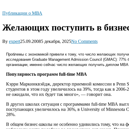
Публикации о МВА
Желающих поступить в бизне
By
expert
25.09.2008
5 декабря, 2025
No Comments
Проблемы с экономикой привели к тому, что число желающих получ
исследования Graduate Management Admission Council (GMAC): 77% 
организации, именно сейчас число желающих получить диплом МВА 
Популярность программ full-time МВА
Кэрри Маркинквэйдж, директор приемной комиссии в Penn Stat
студентов в этом году увеличилось на 39%, тогда как в 2006-
не ожидали, что их будет так много», — говорит она.
В других школах ситуация с программами full-time МВА выгляди
поступающих увеличилось на 36%, в University of Minnesota 
28%.
В общем бизнес-школы не особенно удивились тому, что на ф