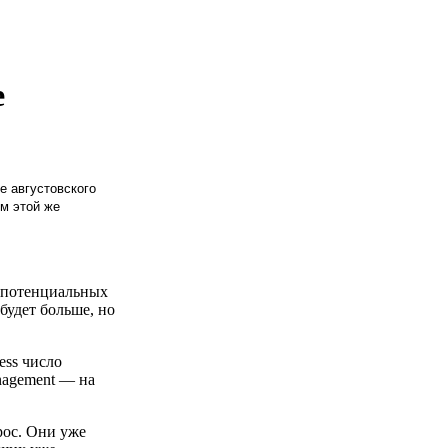
е
е августовского
м этой же
т потенциальных
 будет больше, но
ess число
anagement — на
рос. Они уже