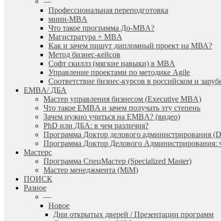
—
Профессиональная переподготовка
мини-MBA
Что такое программа До-MBA?
Магистратура + MBA
Как и зачем пишут дипломный проект на МВА?
Метод бизнес-кейсов
Софт скиллз (мягкие навыки) в MBA
Управление проектами по методике Agile
Соответствие бизнес-курсов в российском и зар
EMBA/ ДБA
Мастер управления бизнесом (Executive MBA)
Что такое EMBA и зачем получать эту степень
Зачем нужно учиться на EMBA? (видео)
PhD или ДБА: в чем различия?
Программа Доктор делового администрирования (
Программа Доктор Делового Администрирования: чт
Мастерс
Программа СпецМастер (Specialized Master)
Мастер менеджмента (MiM)
ПОИСК
Разное
—
Новое
Дни открытых дверей / Презентации программ