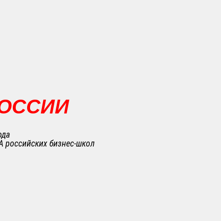
РОССИИ
ода
A российских бизнес-школ