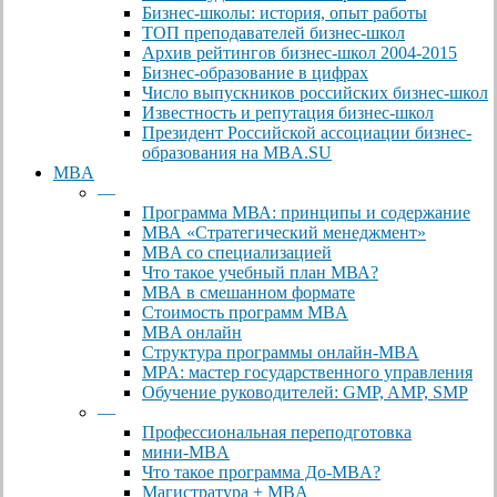
Бизнес-школы: история, опыт работы
ТОП преподавателей бизнес-школ
Архив рейтингов бизнес-школ 2004-2015
Бизнес-образование в цифрах
Число выпускников российских бизнес-школ
Известность и репутация бизнес-школ
Президент Российской ассоциации бизнес-
образования на MBA.SU
MBA
—
Программа МВА: принципы и содержание
МВА «Cтратегический менеджмент»
MBA со специализацией
Что такое учебный план МВА?
МВА в смешанном формате
Стоимость программ MBA
MBA онлайн
Cтруктура программы онлайн-MBA
MPA: мастер государственного управления
Обучение руководителей: GMP, AMP, SMP
—
Профессиональная переподготовка
мини-MBA
Что такое программа До-MBA?
Магистратура + MBA