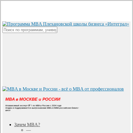
Skip
to
main
content
Close
Search
MBA в МОСКВЕ и РОССИИ
Независимый эксперт № 1 по MBA в России с 2004 года
Создан и поддерживается выпускниками MBA и EMBA российских бизнес-
школ
search
Menu
Зачем MBA?
—