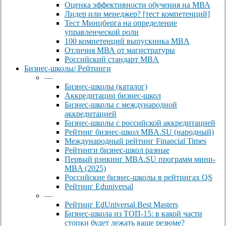
Оценка эффективности обучения на МВА
Лидер или менеджер? [тест компетенций]
Тест Минцберга на определение
управленческой роли
100 компетенций выпускника MBA
Отличия МВА от магистратуры
Российский стандарт MBA
Бизнес-школы/ Рейтинги
—
Бизнес-школы (каталог)
Аккредитации бизнес-школ
Бизнес-школы с международной
аккредитацией
Бизнес-школы с российской аккредитацией
Рейтинг бизнес-школ MBA.SU (народный)
Международный рейтинг Financial Times
Рейтинги бизнес-школ разные
Первый рэнкинг MBA.SU программ мини-
MBA (2025)
Российские бизнес-школы в рейтингах QS
Рейтинг Eduniversal
—
Рейтинг EdUniversal Best Masters
Бизнес-школа из ТОП-15: в какой части
стопки будет лежать ваше резюме?