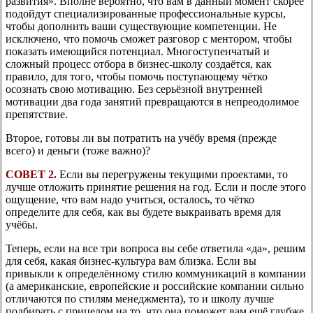
развития». Вполне вероятно, что вам в данный момент скорее
подойдут специализированные профессиональные курсы,
чтобы дополнить ваши существующие компетенции. Не
исключено, что помочь сможет разговор с ментором, чтобы
показать имеющийся потенциал. Многоступенчатый и
сложный процесс отбора в бизнес-школу создаётся, как
правило, для того, чтобы помочь поступающему чётко
осознать свою мотивацию. Без серьёзной внутренней
мотивации два года занятий превращаются в непреодолимое
препятствие.
Второе, готовы ли вы потратить на учёбу время (прежде
всего) и деньги (тоже важно)?
СОВЕТ 2.
Если вы перегружены текущими проектами, то
лучше отложить принятие решения на год. Если и после этого
ощущение, что вам надо учиться, осталось, то чётко
определите для себя, как вы будете выкраивать время для
учёбы.
Теперь, если на все три вопроса вы себе ответила «да», решим
для себя, какая бизнес-культура вам близка. Если вы
привыкли к определённому стилю коммуникаций в компании
(а американские, европейские и российские компании сильно
отличаются по стилям менеджмента), то и школу лучше
подбирать с прицелом на то, что она поможет вам ещё глубже