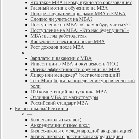
Что такое МВА и кому нужно это образование?
Главный мотив к обучению на МВА
Портрет слушателя программ МВА и EMBA
Сложно ли учиться на МВА?
Поступление на МВА: «С кем я буду учиться?»
Поступление на МВА: «Кто нас будет учить?»
МВА: взгляд работодателя
Карьерные траектории после МВА
Рост доходов после МВА
—
Зарплаты и вакансии с MBA
Инвестиции в МВА и окупаемость (ROI)
Оценка эффективности обучения на МВА
Лидер или менеджер? [тест компетенций]
Тест Минцберга на определение управленческой
роли
100 компетенций выпускника MBA
Отличия МВА от магистратуры
Российский стандарт MBA
Бизнес-школы/ Рейтинги
—
Бизнес-школы (каталог)
Аккредитации бизнес-школ
Бизнес-школы с международной аккредитацией
Бизнес-школы с российской аккредитацией