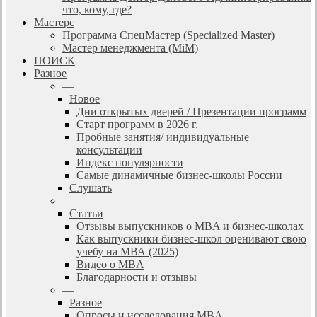
что, кому, где?
Мастерс
Программа СпецМастер (Specialized Master)
Мастер менеджмента (MiM)
ПОИСК
Разное
—
Новое
Дни открытых дверей / Презентации программ
Старт программ в 2026 г.
Пробные занятия/ индивидуальные
консультации
Индекс популярности
Самые динамичные бизнес-школы России
Слушать
—
Статьи
Отзывы выпускников о MBA и бизнес-школах
Как выпускники бизнес-школ оценивают свою
учебу на МВА (2025)
Видео о MBA
Благодарности и отзывы
—
Разное
Опросы и исследования MBA