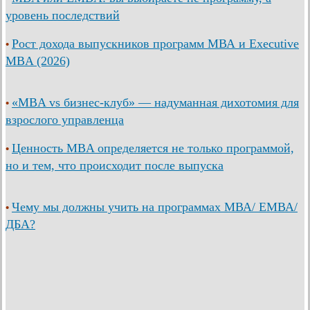
уровень последствий
Рост дохода выпускников программ МВА и Executive
•
MBA (2026)
«MBA vs бизнес-клуб» — надуманная дихотомия для
•
взрослого управленца
Ценность MBA определяется не только программой,
•
но и тем, что происходит после выпуска
Чему мы должны учить на программах МВА/ ЕМВА/
•
ДБА?