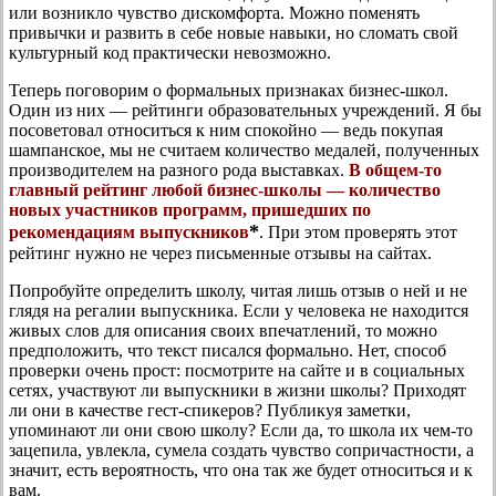
или возникло чувство дискомфорта. Можно поменять
привычки и развить в себе новые навыки, но сломать свой
культурный код практически невозможно.
Теперь поговорим о формальных признаках бизнес-школ.
Один из них — рейтинги образовательных учреждений. Я бы
посоветовал относиться к ним спокойно — ведь покупая
шампанское, мы не считаем количество медалей, полученных
производителем на разного рода выставках.
В общем-то
главный рейтинг любой бизнес-школы — количество
новых участников программ, пришедших по
*
рекомендациям выпускников
. При этом проверять этот
рейтинг нужно не через письменные отзывы на сайтах.
Попробуйте определить школу, читая лишь отзыв о ней и не
глядя на регалии выпускника. Если у человека не находится
живых слов для описания своих впечатлений, то можно
предположить, что текст писался формально. Нет, способ
проверки очень прост: посмотрите на сайте и в социальных
сетях, участвуют ли выпускники в жизни школы? Приходят
ли они в качестве гест-спикеров? Публикуя заметки,
упоминают ли они свою школу? Если да, то школа их чем-то
зацепила, увлекла, сумела создать чувство сопричастности, а
значит, есть вероятность, что она так же будет относиться и к
вам.