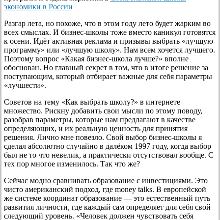
экономики в России
Разгар лета, но похоже, что в этом году лето будет жарким во
всех смыслах. И бизнес-школы тоже вместо каникул готовятся
к осени. Идёт активная реклама и призывы выбрать «лучшую
программу» или «лучшую школу». Нам всем хочется лучшего.
Поэтому вопрос «Какая бизнес-школа лучше?» вполне
обоснован. Но главный секрет в том, что в итоге решение за
поступающим, который отбирает важные для себя параметры
«лучшести».
Советов на тему «Как выбрать школу?» в интернете
множество. Рискну добавить свои мысли по этому поводу,
разобрав параметры, которые нам предлагают в качестве
определяющих, и их реальную ценность для принятия
решения. Лично мне повезло. Свой выбор бизнес-школы я
сделал абсолютно случайно в далёком 1997 году, когда выбор
был не то что невелик, а практически отсутствовал вообще. С
тех пор многое изменилось. Так что же?
Сейчас модно сравнивать образование с инвестициями. Это
чисто американский подход, где money talks. В европейской
же системе координат образование — это естественный путь
развития личности, где каждый сам определяет для себя свой
следующий уровень. «Человек должен чувствовать себя