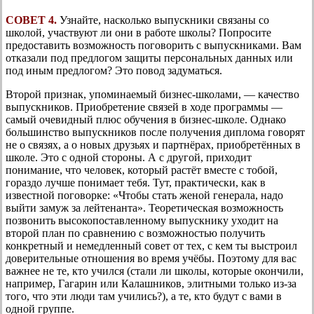
СОВЕТ 4.
Узнайте, насколько выпускники связаны со
школой, участвуют ли они в работе школы? Попросите
предоставить возможность поговорить с выпускниками. Вам
отказали под предлогом защиты персональных данных или
под иным предлогом? Это повод задуматься.
Второй признак, упоминаемый бизнес-школами, — качество
выпускников. Приобретение связей в ходе программы —
самый очевидный плюс обучения в бизнес-школе. Однако
большинство выпускников после получения диплома говорят
не о связях, а о новых друзьях и партнёрах, приобретённых в
школе. Это с одной стороны. А с другой, приходит
понимание, что человек, который растёт вместе с тобой,
гораздо лучше понимает тебя. Тут, практически, как в
известной поговорке: «Чтобы стать женой генерала, надо
выйти замуж за лейтенанта». Теоретическая возможность
позвонить высокопоставленному выпускнику уходит на
второй план по сравнению с возможностью получить
конкретный и немедленный совет от тех, с кем ты выстроил
доверительные отношения во время учёбы. Поэтому для вас
важнее не те, кто учился (стали ли школы, которые окончили,
например, Гагарин или Калашников, элитными только из-за
того, что эти люди там учились?), а те, кто будут с вами в
одной группе.