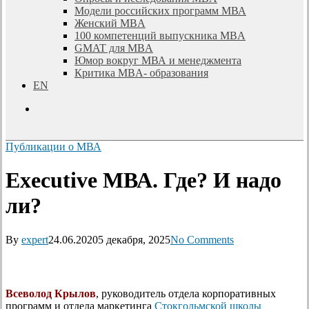
Модели российских программ МВА
Женский MBA
100 компетенций выпускника MBA
GMAT для MBA
Юмор вокруг МВА и менеджмента
Критика MBA- образования
EN
search
Публикации о МВА
Executive МВА. Где? И надо
ли?
By
expert
24.06.2020
5 декабря, 2025
No Comments
Всеволод Крылов
, руководитель отдела корпоративных
программ и отдела маркетинга
Стокгольмской школы