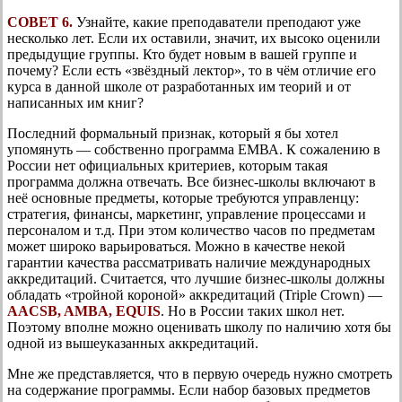
СОВЕТ 6.
Узнайте, какие преподаватели преподают уже
несколько лет. Если их оставили, значит, их высоко оценили
предыдущие группы. Кто будет новым в вашей группе и
почему? Если есть «звёздный лектор», то в чём отличие его
курса в данной школе от разработанных им теорий и от
написанных им книг?
Последний формальный признак, который я бы хотел
упомянуть — собственно программа ЕМВА. К сожалению в
России нет официальных критериев, которым такая
программа должна отвечать. Все бизнес-школы включают в
неё основные предметы, которые требуются управленцу:
стратегия, финансы, маркетинг, управление процессами и
персоналом и т.д. При этом количество часов по предметам
может широко варьироваться. Можно в качестве некой
гарантии качества рассматривать наличие международных
аккредитаций. Считается, что лучшие бизнес-школы должны
обладать «тройной короной» аккредитаций (Triple Crown) —
AACSB, AMBA, EQUIS
. Но в России таких школ нет.
Поэтому вполне можно оценивать школу по наличию хотя бы
одной из вышеуказанных аккредитаций.
Мне же представляется, что в первую очередь нужно смотреть
на содержание программы. Если набор базовых предметов