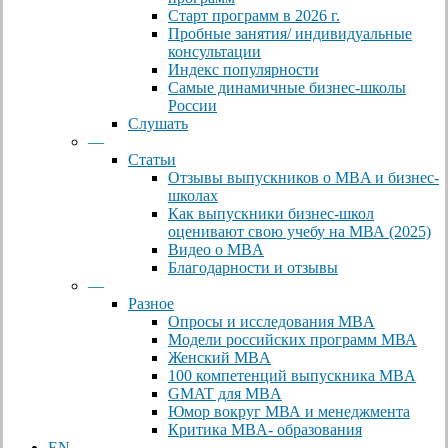
Старт программ в 2026 г.
Пробные занятия/ индивидуальные
консультации
Индекс популярности
Самые динамичные бизнес-школы
России
Слушать
—
Статьи
Отзывы выпускников о MBA и бизнес-
школах
Как выпускники бизнес-школ
оценивают свою учебу на МВА (2025)
Видео о MBA
Благодарности и отзывы
—
Разное
Опросы и исследования MBA
Модели российских программ МВА
Женский MBA
100 компетенций выпускника MBA
GMAT для MBA
Юмор вокруг МВА и менеджмента
Критика MBA- образования
EN