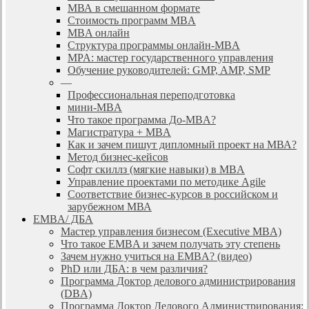
МВА в смешанном формате
Стоимость программ MBA
MBA онлайн
Cтруктура программы онлайн-MBA
MPA: мастер государственного управления
Обучение руководителей: GMP, AMP, SMP
—
Профессиональная переподготовка
мини-MBA
Что такое программа До-MBA?
Магистратура + MBA
Как и зачем пишут дипломный проект на МВА?
Метод бизнес-кейсов
Софт скиллз (мягкие навыки) в MBA
Управление проектами по методике Agile
Соответствие бизнес-курсов в российском и
зарубежном МВА
EMBA/ ДБA
Мастер управления бизнесом (Executive MBA)
Что такое EMBA и зачем получать эту степень
Зачем нужно учиться на EMBA? (видео)
PhD или ДБА: в чем различия?
Программа Доктор делового администрирования
(DBА)
Программа Доктор Делового Администрирования: