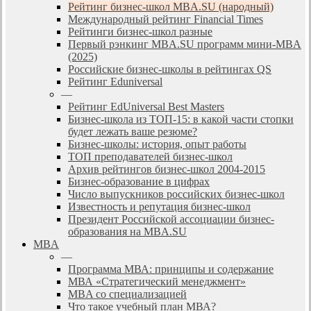
Рейтинг бизнес-школ MBA.SU (народный)
Международный рейтинг Financial Times
Рейтинги бизнес-школ разные
Первый рэнкинг MBA.SU программ мини-MBA
(2025)
Российские бизнес-школы в рейтингах QS
Рейтинг Eduniversal
—
Рейтинг EdUniversal Best Masters
Бизнес-школа из ТОП-15: в какой части стопки
будет лежать ваше резюме?
Бизнес-школы: история, опыт работы
ТОП преподавателей бизнес-школ
Архив рейтингов бизнес-школ 2004-2015
Бизнес-образование в цифрах
Число выпускников российских бизнес-школ
Известность и репутация бизнес-школ
Президент Российской ассоциации бизнес-
образования на MBA.SU
MBA
—
Программа МВА: принципы и содержание
МВА «Cтратегический менеджмент»
MBA со специализацией
Что такое учебный план МВА?