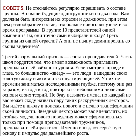
СОВЕТ 5.
Не стесняйтесь регулярно спрашивать о составе
группы. Это ваши будущие одногруппники на два года. Вам
должны быть интересны их отрасли и должности, при этом
чем разнообразнее состав, тем больше нового вы узнаете во
время программы. В группе 10 представителей одной
компании? Гм, они точно сами выбирали школу? Треть
группы из одной отрасли? А они не начнут доминировать со
своим видением?
Третий формальный признак — состав преподавателей. Часть
школ гордится тем, что имеет возможность приглашать
преподавателей звёздного уровня. Если смотреть правде в
глаза, то большинство «звёзд» — это люди, нашедшие свою
золотую жилу и активно эксплуатирующие её. У них нет
времени заниматься исследованиями глубже, поэтому они раз
за разом, из года в год повторяют с небольшими нюансами
основы своих теорий. Не буду называть имена, но каждый из
вас может сходу назвать пару таких раскрученных лекторов.
Вы идёте в школу в поисках нового и с целью трансформации
своей личности. Звёздный лектор может вас впечатлить, но
стойкая модель нового поведения может сформироваться
только при помощи преподавателей-тружеников,
преподавателей-практиков. Именно они дают серьёзную
основу и импульс для дальнейшего роста.