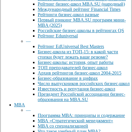
Рейтинг бизнес-школ MBA.SU (народный)
Международный рейтинг Financial Times
Рейтинги бизнес-школ разные
Первый рэнкинг MBA.SU программ мини-
MBA (2025)
Российские бизнес-школы в рейтингах QS
Рейтинг Eduniversal
—
Рейтинг EdUniversal Best Masters
Бизнес-школа из ТОП-15: в какой части
стопки будет лежать ваше резюме?
Бизнес-школы: история, опыт работы
ТОП преподавателей бизнес-школ
Архив рейтингов бизнес-школ 2004-2015
Бизнес-образование в цифрах
Число выпускников российских бизнес-школ
Известность и репутация бизнес-школ
Президент Российской ассоциации бизнес-
образования на MBA.SU
MBA
—
Программа МВА: принципы и содержание
МВА «Cтратегический менеджмент»
MBA со специализацией
Что такое учебный план МВА?