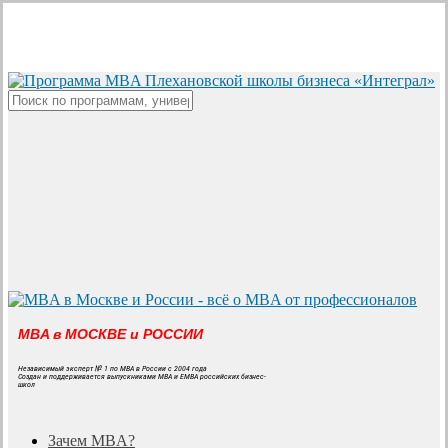
Skip
to
main
content
Close
Search
MBA в МОСКВЕ и РОССИИ
Независимый эксперт № 1 по MBA в России с 2004 года
Создан и поддерживается выпускниками MBA и EMBA российских бизнес-
школ
search
Menu
Зачем MBA?