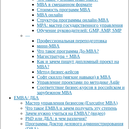
МВА в смешанном формате
Стоимость программ MBA
MBA онлайн
Cтруктура программы онлайн-MBA
MPA: мастер государственного управления
Обучение руководителей: GMP, AMP, SMP
—
Профессиональная переподготовка
мини-MBA
Что такое программа До-MBA?
Магистратура + MBA
Как и зачем пишут дипломный проект на
МВА?
Метод бизнес-кейсов
Софт скиллз (мягкие навыки) в MBA
Управление проектами по методике Agile
Соответствие бизнес-курсов в российском и
зарубежном МВА
EMBA/ ДБA
Мастер управления бизнесом (Executive MBA)
Что такое EMBA и зачем получать эту степень
Зачем нужно учиться на EMBA? (видео)
PhD или ДБА: в чем различия?
Программа Доктор делового администрирования
(DBА)