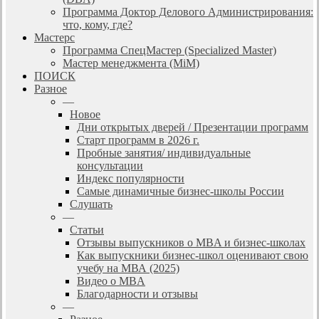
Программа Доктор Делового Администрирования:
что, кому, где?
Мастерс
Программа СпецМастер (Specialized Master)
Мастер менеджмента (MiM)
ПОИСК
Разное
—
Новое
Дни открытых дверей / Презентации программ
Старт программ в 2026 г.
Пробные занятия/ индивидуальные
консультации
Индекс популярности
Самые динамичные бизнес-школы России
Слушать
—
Статьи
Отзывы выпускников о MBA и бизнес-школах
Как выпускники бизнес-школ оценивают свою
учебу на МВА (2025)
Видео о MBA
Благодарности и отзывы
—