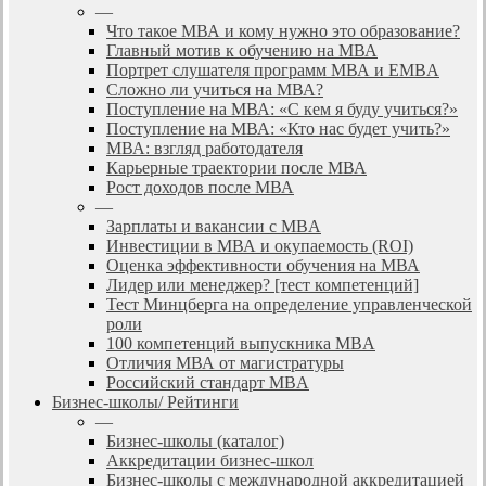
—
Что такое МВА и кому нужно это образование?
Главный мотив к обучению на МВА
Портрет слушателя программ МВА и EMBA
Сложно ли учиться на МВА?
Поступление на МВА: «С кем я буду учиться?»
Поступление на МВА: «Кто нас будет учить?»
МВА: взгляд работодателя
Карьерные траектории после МВА
Рост доходов после МВА
—
Зарплаты и вакансии с MBA
Инвестиции в МВА и окупаемость (ROI)
Оценка эффективности обучения на МВА
Лидер или менеджер? [тест компетенций]
Тест Минцберга на определение управленческой
роли
100 компетенций выпускника MBA
Отличия МВА от магистратуры
Российский стандарт MBA
Бизнес-школы/ Рейтинги
—
Бизнес-школы (каталог)
Аккредитации бизнес-школ
Бизнес-школы с международной аккредитацией