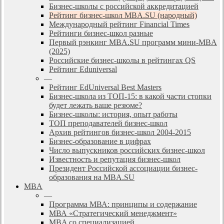
Бизнес-школы с российской аккредитацией
Рейтинг бизнес-школ MBA.SU (народный)
Международный рейтинг Financial Times
Рейтинги бизнес-школ разные
Первый рэнкинг MBA.SU программ мини-MBA
(2025)
Российские бизнес-школы в рейтингах QS
Рейтинг Eduniversal
—
Рейтинг EdUniversal Best Masters
Бизнес-школа из ТОП-15: в какой части стопки
будет лежать ваше резюме?
Бизнес-школы: история, опыт работы
ТОП преподавателей бизнес-школ
Архив рейтингов бизнес-школ 2004-2015
Бизнес-образование в цифрах
Число выпускников российских бизнес-школ
Известность и репутация бизнес-школ
Президент Российской ассоциации бизнес-
образования на MBA.SU
MBA
—
Программа МВА: принципы и содержание
МВА «Cтратегический менеджмент»
MBA со специализацией