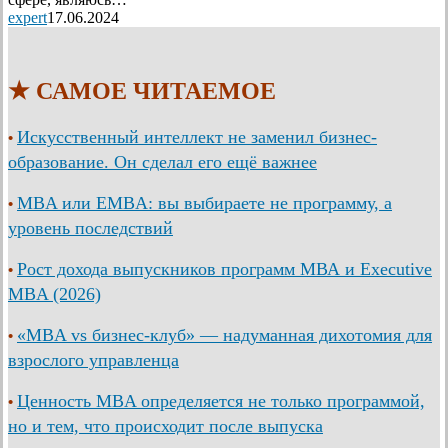
expert
17.06.2024
★ САМОЕ ЧИТАЕМОЕ
Искусственный интеллект не заменил бизнес-
•
образование. Он сделал его ещё важнее
MBA или EMBA: вы выбираете не программу, а
•
уровень последствий
Рост дохода выпускников программ МВА и Executive
•
MBA (2026)
«MBA vs бизнес-клуб» — надуманная дихотомия для
•
взрослого управленца
Ценность MBA определяется не только программой,
•
но и тем, что происходит после выпуска