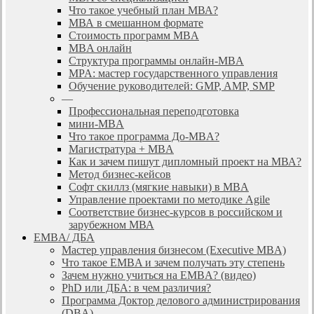
Что такое учебный план МВА?
МВА в смешанном формате
Стоимость программ MBA
MBA онлайн
Cтруктура программы онлайн-MBA
MPA: мастер государственного управления
Обучение руководителей: GMP, AMP, SMP
—
Профессиональная переподготовка
мини-MBA
Что такое программа До-MBA?
Магистратура + MBA
Как и зачем пишут дипломный проект на МВА?
Метод бизнес-кейсов
Софт скиллз (мягкие навыки) в MBA
Управление проектами по методике Agile
Соответствие бизнес-курсов в российском и
зарубежном МВА
EMBA/ ДБA
Мастер управления бизнесом (Executive MBA)
Что такое EMBA и зачем получать эту степень
Зачем нужно учиться на EMBA? (видео)
PhD или ДБА: в чем различия?
Программа Доктор делового администрирования
(DBА)