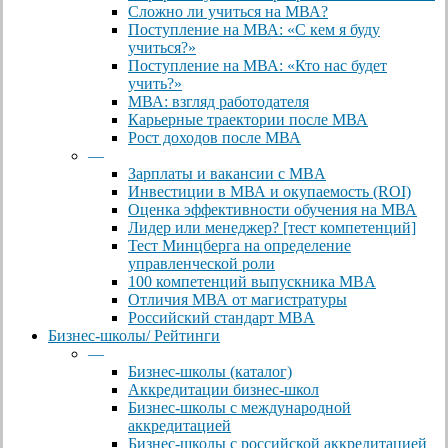
Сложно ли учиться на МВА?
Поступление на МВА: «С кем я буду
учиться?»
Поступление на МВА: «Кто нас будет
учить?»
МВА: взгляд работодателя
Карьерные траектории после МВА
Рост доходов после МВА
—
Зарплаты и вакансии с MBA
Инвестиции в МВА и окупаемость (ROI)
Оценка эффективности обучения на МВА
Лидер или менеджер? [тест компетенций]
Тест Минцберга на определение
управленческой роли
100 компетенций выпускника MBA
Отличия МВА от магистратуры
Российский стандарт MBA
Бизнес-школы/ Рейтинги
—
Бизнес-школы (каталог)
Аккредитации бизнес-школ
Бизнес-школы с международной
аккредитацией
Бизнес-школы с российской аккредитацией