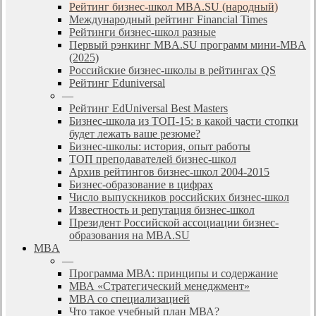
Рейтинг бизнес-школ MBA.SU (народный)
Международный рейтинг Financial Times
Рейтинги бизнес-школ разные
Первый рэнкинг MBA.SU программ мини-MBA
(2025)
Российские бизнес-школы в рейтингах QS
Рейтинг Eduniversal
—
Рейтинг EdUniversal Best Masters
Бизнес-школа из ТОП-15: в какой части стопки
будет лежать ваше резюме?
Бизнес-школы: история, опыт работы
ТОП преподавателей бизнес-школ
Архив рейтингов бизнес-школ 2004-2015
Бизнес-образование в цифрах
Число выпускников российских бизнес-школ
Известность и репутация бизнес-школ
Президент Российской ассоциации бизнес-
образования на MBA.SU
MBA
—
Программа МВА: принципы и содержание
МВА «Cтратегический менеджмент»
MBA со специализацией
Что такое учебный план МВА?