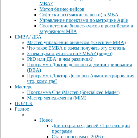
МВА?
Метод бизнес-кейсов
Софт скиллз (мягкие навыки) в MBA
Управление проектами по методике Agile
Соответствие бизнес-курсов в российском и
зарубежном МВА
EMBA/ ДБA
Мастер управления бизнесом (Executive MBA)
Что такое EMBA и зачем получать эту степень
Зачем нужно учиться на EMBA? (видео)
PhD или ДБА: в чем различия?
Программа Доктор делового администрирования
(DBА)
Программа Доктор Делового Администрирования:
что, кому, где?
Мастерс
Программа СпецМастер (Specialized Master)
Мастер менеджмента (MiM)
ПОИСК
Разное
—
Новое
Дни открытых дверей / Презентации
программ
Старт программ в 2026 г.