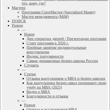
что, кому, где?
Мастерс
Программа СпецМастер (Specialized Master)
Мастер менеджмента (MiM)
ПОИСК
Разное
—
Новое
Дни открытых дверей / Презентации программ
Старт программ в 2026 г.
Пробные занятия/ индивидуальные
консультации
Индекс популярности
Самые динамичные бизнес-школы России
Слушать
—
Статьи
Отзывы выпускников о MBA и бизнес-школах
Как выпускники бизнес-школ оценивают свою
учебу на МВА (2025)
Видео о MBA
Благодарности и отзывы
—
Разное
Опросы и исследования MBA