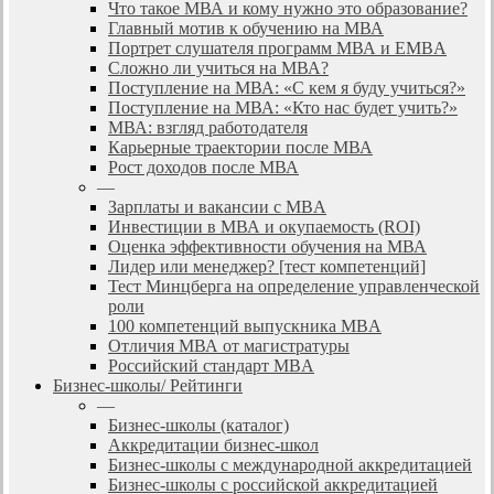
Что такое МВА и кому нужно это образование?
Главный мотив к обучению на МВА
Портрет слушателя программ МВА и EMBA
Сложно ли учиться на МВА?
Поступление на МВА: «С кем я буду учиться?»
Поступление на МВА: «Кто нас будет учить?»
МВА: взгляд работодателя
Карьерные траектории после МВА
Рост доходов после МВА
—
Зарплаты и вакансии с MBA
Инвестиции в МВА и окупаемость (ROI)
Оценка эффективности обучения на МВА
Лидер или менеджер? [тест компетенций]
Тест Минцберга на определение управленческой
роли
100 компетенций выпускника MBA
Отличия МВА от магистратуры
Российский стандарт MBA
Бизнес-школы/ Рейтинги
—
Бизнес-школы (каталог)
Аккредитации бизнес-школ
Бизнес-школы с международной аккредитацией
Бизнес-школы с российской аккредитацией