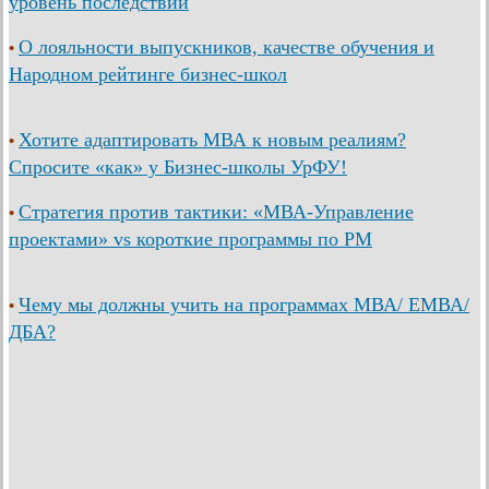
уровень последствий
О лояльности выпускников, качестве обучения и
•
Народном рейтинге бизнес-школ
Хотите адаптировать МВА к новым реалиям?
•
Спросите «как» у Бизнес-школы УрФУ!
Стратегия против тактики: «МВА-Управление
•
проектами» vs короткие программы по PM
Чему мы должны учить на программах МВА/ ЕМВА/
•
ДБА?