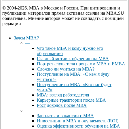
© 2004-2026. МВА в Москве и России. При цитировании и
публикации материалов прямая активная ссылка на MBA.SU
обязательна. Мнение авторов может не совпадать с позицией
редакции
Close
Зачем MBA?
Menu
—
Что такое МВА и кому нужно это
образование?
Главный мотив к обучению на МВА
Портрет слушателя программ МВА и EMBA
Сложно ли учиться на МВА?
Поступление на МВА: «С кем я буду
учиться?»
Поступление на МВА: «Кто нас будет
учить?»
МВА: взгляд работодателя
Карьерные траектории после МВА
Рост доходов после МВА
—
Зарплаты и вакансии с MBA
Инвестиции в МВА и окупаемость (ROI)
Оценка эффективности обучения на МВА