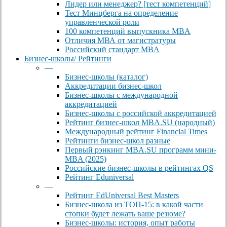
Лидер или менеджер? [тест компетенций]
Тест Минцберга на определение
управленческой роли
100 компетенций выпускника MBA
Отличия МВА от магистратуры
Российский стандарт MBA
Бизнес-школы/ Рейтинги
—
Бизнес-школы (каталог)
Аккредитации бизнес-школ
Бизнес-школы с международной
аккредитацией
Бизнес-школы с российской аккредитацией
Рейтинг бизнес-школ MBA.SU (народный)
Международный рейтинг Financial Times
Рейтинги бизнес-школ разные
Первый рэнкинг MBA.SU программ мини-
MBA (2025)
Российские бизнес-школы в рейтингах QS
Рейтинг Eduniversal
—
Рейтинг EdUniversal Best Masters
Бизнес-школа из ТОП-15: в какой части
стопки будет лежать ваше резюме?
Бизнес-школы: история, опыт работы