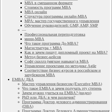
МВА в смешанном формате
Стоимость программ MBA
MBA онлайн
Cтруктура программы онлайн-MBA
MPA: мастер государственного управления
Обучение руководителей: GMP, AMP, SMP
—
Профессиональная переподготовка
мини-MBA
Что такое программа До-MBA?
Магистратура + MBA
Как и зачем пишут дипломный проект на МВА?
Метод бизнес-кейсов
Софт скиллз (мягкие навыки) в MBA
Управление проектами по методике Agile
Соответствие бизнес-курсов в российском и
зарубежном МВА
EMBA/ ДБA
Мастер управления бизнесом (Executive MBA)
Что такое EMBA и зачем получать эту степень
Зачем нужно учиться на EMBA? (видео)
PhD или ДБА: в чем различия?
Программа Доктор делового администрирования
(DBА)
Программа Доктор Делового Администрирования: