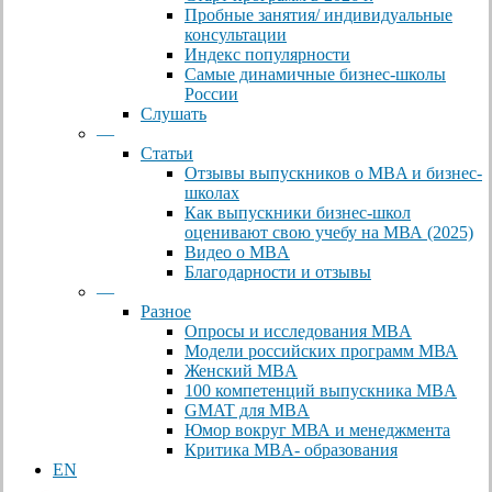
Пробные занятия/ индивидуальные
консультации
Индекс популярности
Самые динамичные бизнес-школы
России
Слушать
—
Статьи
Отзывы выпускников о MBA и бизнес-
школах
Как выпускники бизнес-школ
оценивают свою учебу на МВА (2025)
Видео о MBA
Благодарности и отзывы
—
Разное
Опросы и исследования MBA
Модели российских программ МВА
Женский MBA
100 компетенций выпускника MBA
GMAT для MBA
Юмор вокруг МВА и менеджмента
Критика MBA- образования
EN