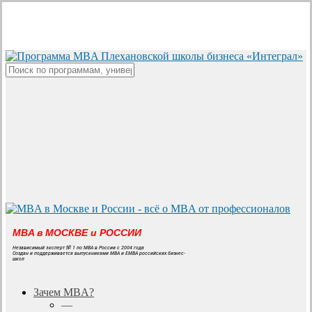
Skip
to
main
content
Close
Search
MBA в МОСКВЕ и РОССИИ
Независимый эксперт № 1 по MBA в России с 2004 года
Создан и поддерживается выпускниками MBA и EMBA российских бизнес-
школ
search
Menu
Зачем MBA?
—