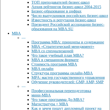
ТОП преподавателей бизнес-школ
Архив рейтингов бизнес-школ 2004-2015
Бизнес-образование в цифрах
Число выпускников российских бизнес-школ
Известность и репутация бизнес-школ
Президент Российской ассоциации бизнес-
образования на MBA.SU
MBA
—
Программа МВА: принципы и содержание
МВА «Cтратегический менеджмент»
MBA со специализацией
Что такое учебный план МВА?
МВА в смешанном формате
Стоимость программ MBA
MBA онлайн
Cтруктура программы онлайн-MBA
MPA: мастер государственного управления
Обучение руководителей: GMP, AMP, SMP
—
Профессиональная переподготовка
мини-MBA
Что такое программа До-MBA?
Магистратура + MBA
Как и зачем пишут дипломный проект на