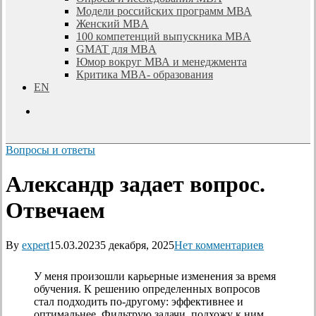
Модели российских программ МВА
Женский MBA
100 компетенций выпускника MBA
GMAT для MBA
Юмор вокруг МВА и менеджмента
Критика MBA- образования
EN
search
Вопросы и ответы
Александр задает вопрос.
Отвечаем
By
expert
15.03.2023
5 декабря, 2025
Нет комментариев
У меня произошли карьерные изменения за время
обучения. К решению определенных вопросов
стал подходить по-другому: эффективнее и
оптимальнее. Фильтрую задачи, подхожу к ним