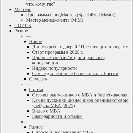
что, кому, где?
Мастерс
Программа СпецМастер (Specialized Master)
Мастер менеджмента (MiM)
ПОИСК
Разное
—
Новое
Дни открытых дверей / Презентации программ
Старт программ в 2026 г.
Пробные занятия/ индивидуальные
консультации
Индекс популярности
Самые динамичные бизнес-школы России
Слушать
—
Статьи
Отзывы выпускников о MBA и бизнес-школах
Как выпускники бизнес-школ оценивают свою
учебу на МВА (2025)
Видео о MBA
Благодарности и отзывы
—
Разное
Опросы и исследования MBA