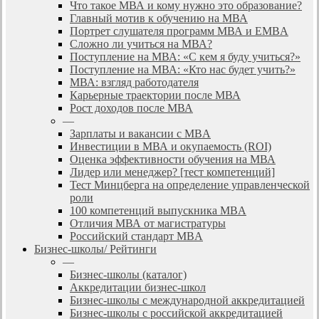
Что такое МВА и кому нужно это образование?
Главный мотив к обучению на МВА
Портрет слушателя программ МВА и EMBA
Сложно ли учиться на МВА?
Поступление на МВА: «С кем я буду учиться?»
Поступление на МВА: «Кто нас будет учить?»
МВА: взгляд работодателя
Карьерные траектории после МВА
Рост доходов после МВА
—
Зарплаты и вакансии с MBA
Инвестиции в МВА и окупаемость (ROI)
Оценка эффективности обучения на МВА
Лидер или менеджер? [тест компетенций]
Тест Минцберга на определение управленческой
роли
100 компетенций выпускника MBA
Отличия МВА от магистратуры
Российский стандарт MBA
Бизнес-школы/ Рейтинги
—
Бизнес-школы (каталог)
Аккредитации бизнес-школ
Бизнес-школы с международной аккредитацией
Бизнес-школы с российской аккредитацией