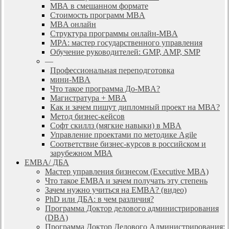
МВА в смешанном формате
Стоимость программ MBA
MBA онлайн
Cтруктура программы онлайн-MBA
MPA: мастер государственного управления
Обучение руководителей: GMP, AMP, SMP
—
Профессиональная переподготовка
мини-MBA
Что такое программа До-MBA?
Магистратура + MBA
Как и зачем пишут дипломный проект на МВА?
Метод бизнес-кейсов
Софт скиллз (мягкие навыки) в MBA
Управление проектами по методике Agile
Соответствие бизнес-курсов в российском и
зарубежном МВА
EMBA/ ДБA
Мастер управления бизнесом (Executive MBA)
Что такое EMBA и зачем получать эту степень
Зачем нужно учиться на EMBA? (видео)
PhD или ДБА: в чем различия?
Программа Доктор делового администрирования
(DBА)
Программа Доктор Делового Администрирования: