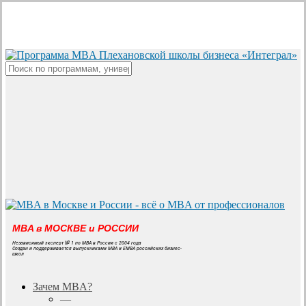
Skip
to
main
content
Close
Search
MBA в МОСКВЕ и РОССИИ
Независимый эксперт № 1 по MBA в России с 2004 года
Создан и поддерживается выпускниками MBA и EMBA российских бизнес-
школ
search
Menu
Зачем MBA?
—