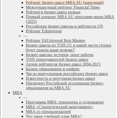
Рейтинг бизнес-школ MBA.SU (народный)
Международный рейтинг Financial Times
Рейтинги бизнес-школ разные
Первый рэнкинг MBA.SU программ мини-MBA
(2025)
Российские бизнес-школы в рейтингах QS
Рейтинг Eduniversal
—
Рейтинг EdUniversal Best Masters
Бизнес-школа из ТОП-15: в какой части стопки
будет лежать ваше резюме?
Бизнес-школы: история, опыт работы
ТОП преподавателей бизнес-школ
Архив рейтингов бизнес-школ 2004-2015
Бизнес-образование в цифрах
Число выпускников российских бизнес-школ
Известность и репутация бизнес-школ
Президент Российской ассоциации бизнес-
образования на MBA.SU
MBA
—
Программа МВА: принципы и содержание
МВА «Cтратегический менеджмент»
MBA со специализацией
Что такое учебный план МВА?