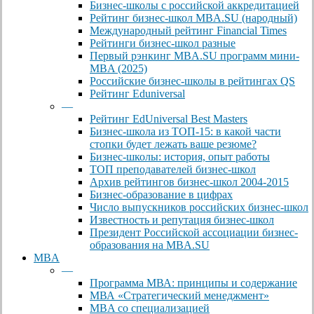
Бизнес-школы с российской аккредитацией
Рейтинг бизнес-школ MBA.SU (народный)
Международный рейтинг Financial Times
Рейтинги бизнес-школ разные
Первый рэнкинг MBA.SU программ мини-
MBA (2025)
Российские бизнес-школы в рейтингах QS
Рейтинг Eduniversal
—
Рейтинг EdUniversal Best Masters
Бизнес-школа из ТОП-15: в какой части
стопки будет лежать ваше резюме?
Бизнес-школы: история, опыт работы
ТОП преподавателей бизнес-школ
Архив рейтингов бизнес-школ 2004-2015
Бизнес-образование в цифрах
Число выпускников российских бизнес-школ
Известность и репутация бизнес-школ
Президент Российской ассоциации бизнес-
образования на MBA.SU
MBA
—
Программа МВА: принципы и содержание
МВА «Cтратегический менеджмент»
MBA со специализацией