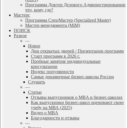
Программа Доктор Делового Администрирования:
что, кому, где?
Мастерс
Программа СпецМастер (Specialized Master)
Мастер менеджмента (MiM)
ПОИСК
Разное
—
Новое
Дни открытых дверей / Презентации программ
Старт программ в 2026 г.
Пробные занятия/ индивидуальные
консультации
Индекс популярности
Самые динамичные бизнес-школы России
Слушать
—
Статьи
Отзывы выпускников о MBA и бизнес-школах
Как выпускники бизнес-школ оценивают свою
учебу на МВА (2025)
Видео о MBA
Благодарности и отзывы
—