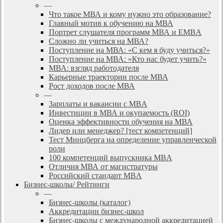
—
Что такое МВА и кому нужно это образование?
Главный мотив к обучению на МВА
Портрет слушателя программ МВА и EMBA
Сложно ли учиться на МВА?
Поступление на МВА: «С кем я буду учиться?»
Поступление на МВА: «Кто нас будет учить?»
МВА: взгляд работодателя
Карьерные траектории после МВА
Рост доходов после МВА
—
Зарплаты и вакансии с MBA
Инвестиции в МВА и окупаемость (ROI)
Оценка эффективности обучения на МВА
Лидер или менеджер? [тест компетенций]
Тест Минцберга на определение управленческой
роли
100 компетенций выпускника MBA
Отличия МВА от магистратуры
Российский стандарт MBA
Бизнес-школы/ Рейтинги
—
Бизнес-школы (каталог)
Аккредитации бизнес-школ
Бизнес-школы с международной аккредитацией