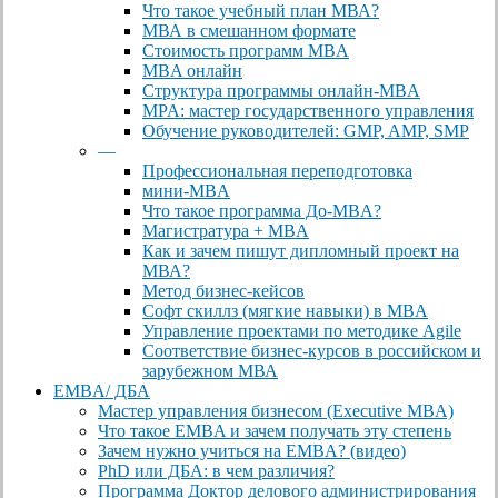
Что такое учебный план МВА?
МВА в смешанном формате
Стоимость программ MBA
MBA онлайн
Cтруктура программы онлайн-MBA
MPA: мастер государственного управления
Обучение руководителей: GMP, AMP, SMP
—
Профессиональная переподготовка
мини-MBA
Что такое программа До-MBA?
Магистратура + MBA
Как и зачем пишут дипломный проект на
МВА?
Метод бизнес-кейсов
Софт скиллз (мягкие навыки) в MBA
Управление проектами по методике Agile
Соответствие бизнес-курсов в российском и
зарубежном МВА
EMBA/ ДБA
Мастер управления бизнесом (Executive MBA)
Что такое EMBA и зачем получать эту степень
Зачем нужно учиться на EMBA? (видео)
PhD или ДБА: в чем различия?
Программа Доктор делового администрирования