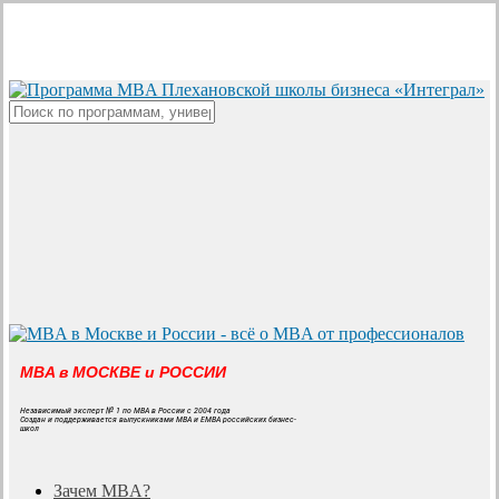
Skip
to
main
content
Close
Search
MBA в МОСКВЕ и РОССИИ
Независимый эксперт № 1 по MBA в России с 2004 года
Создан и поддерживается выпускниками MBA и EMBA российских бизнес-
школ
search
Menu
Зачем MBA?