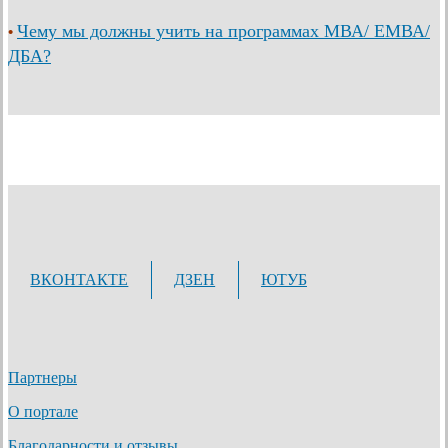
Чему мы должны учить на программах МВА/ ЕМВА/
•
ДБА?
ВКОНТАКТЕ
ДЗЕН
ЮТУБ
Партнеры
О портале
Благодарности и отзывы