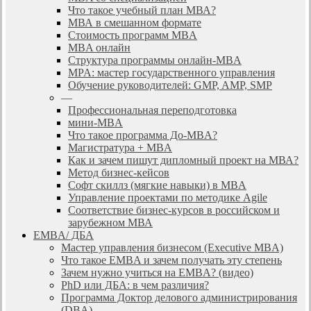
Что такое учебный план МВА?
МВА в смешанном формате
Стоимость программ MBA
MBA онлайн
Cтруктура программы онлайн-MBA
MPA: мастер государственного управления
Обучение руководителей: GMP, AMP, SMP
—
Профессиональная переподготовка
мини-MBA
Что такое программа До-MBA?
Магистратура + MBA
Как и зачем пишут дипломный проект на МВА?
Метод бизнес-кейсов
Софт скиллз (мягкие навыки) в MBA
Управление проектами по методике Agile
Соответствие бизнес-курсов в российском и
зарубежном МВА
EMBA/ ДБA
Мастер управления бизнесом (Executive MBA)
Что такое EMBA и зачем получать эту степень
Зачем нужно учиться на EMBA? (видео)
PhD или ДБА: в чем различия?
Программа Доктор делового администрирования
(DBА)