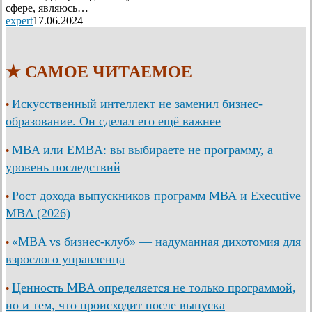
сфере, являюсь…
expert
17.06.2024
★ САМОЕ ЧИТАЕМОЕ
Искусственный интеллект не заменил бизнес-
•
образование. Он сделал его ещё важнее
MBA или EMBA: вы выбираете не программу, а
•
уровень последствий
Рост дохода выпускников программ МВА и Executive
•
MBA (2026)
«MBA vs бизнес-клуб» — надуманная дихотомия для
•
взрослого управленца
Ценность MBA определяется не только программой,
•
но и тем, что происходит после выпуска