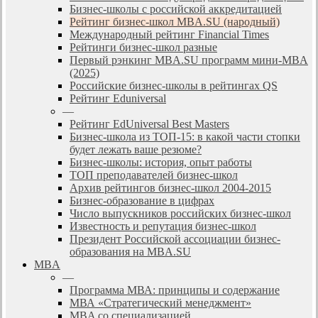
Бизнес-школы с российской аккредитацией
Рейтинг бизнес-школ MBA.SU (народный)
Международный рейтинг Financial Times
Рейтинги бизнес-школ разные
Первый рэнкинг MBA.SU программ мини-MBA
(2025)
Российские бизнес-школы в рейтингах QS
Рейтинг Eduniversal
—
Рейтинг EdUniversal Best Masters
Бизнес-школа из ТОП-15: в какой части стопки
будет лежать ваше резюме?
Бизнес-школы: история, опыт работы
ТОП преподавателей бизнес-школ
Архив рейтингов бизнес-школ 2004-2015
Бизнес-образование в цифрах
Число выпускников российских бизнес-школ
Известность и репутация бизнес-школ
Президент Российской ассоциации бизнес-
образования на MBA.SU
MBA
—
Программа МВА: принципы и содержание
МВА «Cтратегический менеджмент»
MBA со специализацией