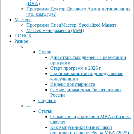
(DBА)
Программа Доктор Делового Администрирования:
что, кому, где?
Мастерс
Программа СпецМастер (Specialized Master)
Мастер менеджмента (MiM)
ПОИСК
Разное
—
Новое
Дни открытых дверей / Презентации
программ
Старт программ в 2026 г.
Пробные занятия/ индивидуальные
консультации
Индекс популярности
Самые динамичные бизнес-школы
России
Слушать
—
Статьи
Отзывы выпускников о MBA и бизнес-
школах
Как выпускники бизнес-школ
оценивают свою учебу на МВА (2025)