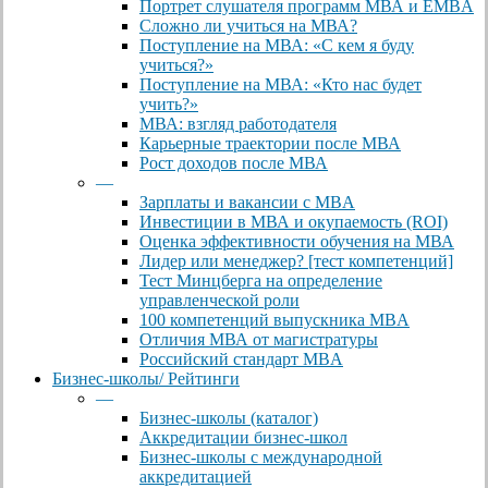
Портрет слушателя программ МВА и EMBA
Сложно ли учиться на МВА?
Поступление на МВА: «С кем я буду
учиться?»
Поступление на МВА: «Кто нас будет
учить?»
МВА: взгляд работодателя
Карьерные траектории после МВА
Рост доходов после МВА
—
Зарплаты и вакансии с MBA
Инвестиции в МВА и окупаемость (ROI)
Оценка эффективности обучения на МВА
Лидер или менеджер? [тест компетенций]
Тест Минцберга на определение
управленческой роли
100 компетенций выпускника MBA
Отличия МВА от магистратуры
Российский стандарт MBA
Бизнес-школы/ Рейтинги
—
Бизнес-школы (каталог)
Аккредитации бизнес-школ
Бизнес-школы с международной
аккредитацией