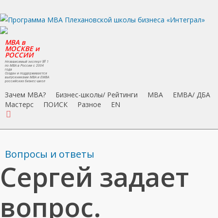
Skip
to
main
MBA в
content
МОСКВЕ и
РОССИИ
Независимый эксперт № 1
по MBA в России с 2004
года
Создан и поддерживается
выпускниками MBA и EMBA
российских бизнес-школ
Зачем MBA?
Бизнес-школы/ Рейтинги
MBA
EMBA/ ДБA
Мастерс
ПОИСК
Разное
EN
search
Вопросы и ответы
Сергей задает
вопрос.