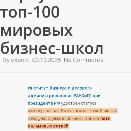
топ-100
мировых
бизнес-школ
By
expert
09.10.2025
No Comments
Институт бизнеса и делового
администрирования РАНХиГС при
президенте РФ
удостоен статуса
«универсальная бизнес-школа с глобальным
международным влиянием» и знака
пяти
пальмовых ветвей
.