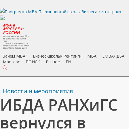
Skip
to
main
MBA в
content
МОСКВЕ и
РОССИИ
Независимый эксперт № 1
по MBA в России с 2004
года
Создан и поддерживается
выпускниками MBA и EMBA
российских бизнес-школ
Зачем MBA?
Бизнес-школы/ Рейтинги
MBA
EMBA/ ДБA
Мастерс
ПОИСК
Разное
EN
search
Новости и мероприятия
ИБДА РАНХиГС
вернулся в