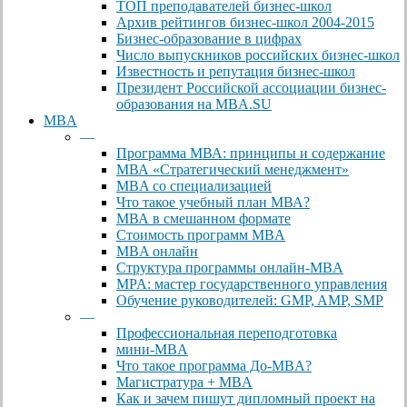
ТОП преподавателей бизнес-школ
Архив рейтингов бизнес-школ 2004-2015
Бизнес-образование в цифрах
Число выпускников российских бизнес-школ
Известность и репутация бизнес-школ
Президент Российской ассоциации бизнес-
образования на MBA.SU
MBA
—
Программа МВА: принципы и содержание
МВА «Cтратегический менеджмент»
MBA со специализацией
Что такое учебный план МВА?
МВА в смешанном формате
Стоимость программ MBA
MBA онлайн
Cтруктура программы онлайн-MBA
MPA: мастер государственного управления
Обучение руководителей: GMP, AMP, SMP
—
Профессиональная переподготовка
мини-MBA
Что такое программа До-MBA?
Магистратура + MBA
Как и зачем пишут дипломный проект на