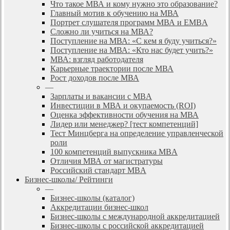
Что такое МВА и кому нужно это образование?
Главный мотив к обучению на МВА
Портрет слушателя программ МВА и EMBA
Сложно ли учиться на МВА?
Поступление на МВА: «С кем я буду учиться?»
Поступление на МВА: «Кто нас будет учить?»
МВА: взгляд работодателя
Карьерные траектории после МВА
Рост доходов после МВА
—
Зарплаты и вакансии с MBA
Инвестиции в МВА и окупаемость (ROI)
Оценка эффективности обучения на МВА
Лидер или менеджер? [тест компетенций]
Тест Минцберга на определение управленческой
роли
100 компетенций выпускника MBA
Отличия МВА от магистратуры
Российский стандарт MBA
Бизнес-школы/ Рейтинги
—
Бизнес-школы (каталог)
Аккредитации бизнес-школ
Бизнес-школы с международной аккредитацией
Бизнес-школы с российской аккредитацией