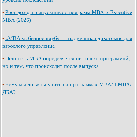
Рост дохода выпускников программ МВА и Executive
•
MBA (2026)
«MBA vs бизнес-клуб» — надуманная дихотомия для
•
взрослого управленца
Ценность MBA определяется не только программой,
•
но и тем, что происходит после выпуска
Чему мы должны учить на программах МВА/ ЕМВА/
•
ДБА?