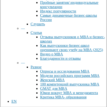
Пробные занятия/ индивидуальные
консультации
Индекс популярности
Самые динамичные бизнес-школы
России
Слушать
—
Статьи
Отзывы выпускников о MBA и бизнес-
школах
Как выпускники бизнес-школ
оценивают свою учебу на МВА (2025)
Видео о MBA
Благодарности и отзывы
—
Разное
Опросы и исследования MBA
Модели российских программ МВА
Женский MBA
100 компетенций выпускника MBA
GMAT для MBA
Юмор вокруг МВА и менеджмента
Критика MBA- образования
EN