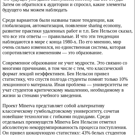
Затем он обратился к аудитории и спросил, какие элементы
будущего мы можем наблюдать
Среди вариантов были названы такие тенденции, как
глобализация, автоматизация, появление sharing economy,
развитие практики удаленных работ и т.п. Бен Нельсон сказал,
что все эти ответы — правильные. И что эти тенденции
наблюдаются в мире с конца 1980-х. По его мнению, мир
очень сильно изменился, но единственная система, которая
сопротивляется изменениям — это образование.
Современное образование не учит мудрости. Это связано со
многими причинами, в том числе с тем, что классический
формат лекций неэффективен. Бен Нельсон привел
статистику, что спустя полгода студенты помнят только 10%
лекционного материала. Иная проблема — университеты не
учат студентов критическому мышлению, необходимому в
жизни за стенами учебного заведения.
Проект Minerva представляет собой альтернативу
классическому гумбольдтовскому университету, сочетая
новейшие технологии с гибкими подходами. Среди
отдельных преимуществ Minerva Бен Нельсон отметил
абсолютную некоррумпированность процесса поступления.
Он привел шокирующую статистику: 43% белых студентов