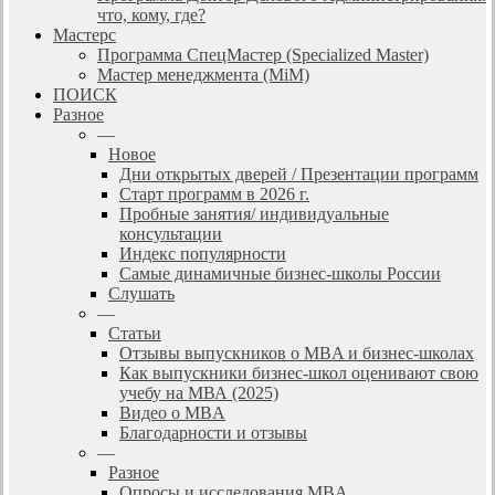
что, кому, где?
Мастерс
Программа СпецМастер (Specialized Master)
Мастер менеджмента (MiM)
ПОИСК
Разное
—
Новое
Дни открытых дверей / Презентации программ
Старт программ в 2026 г.
Пробные занятия/ индивидуальные
консультации
Индекс популярности
Самые динамичные бизнес-школы России
Слушать
—
Статьи
Отзывы выпускников о MBA и бизнес-школах
Как выпускники бизнес-школ оценивают свою
учебу на МВА (2025)
Видео о MBA
Благодарности и отзывы
—
Разное
Опросы и исследования MBA