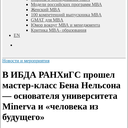
Модели российских программ МВА
Женский MBA
100 компетенций выпускника MBA
GMAT для MBA
Юмор вокруг МВА и менеджмента
Критика MBA- образования
EN
search
Новости и мероприятия
В ИБДА РАНХиГС прошел
мастер-класс Бена Нельсона
— основателя университета
Minerva и «человека из
будущего»