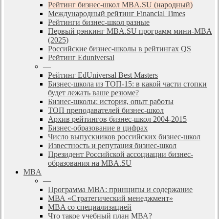
Рейтинг бизнес-школ MBA.SU (народный)
Международный рейтинг Financial Times
Рейтинги бизнес-школ разные
Первый рэнкинг MBA.SU программ мини-MBA
(2025)
Российские бизнес-школы в рейтингах QS
Рейтинг Eduniversal
—
Рейтинг EdUniversal Best Masters
Бизнес-школа из ТОП-15: в какой части стопки
будет лежать ваше резюме?
Бизнес-школы: история, опыт работы
ТОП преподавателей бизнес-школ
Архив рейтингов бизнес-школ 2004-2015
Бизнес-образование в цифрах
Число выпускников российских бизнес-школ
Известность и репутация бизнес-школ
Президент Российской ассоциации бизнес-
образования на MBA.SU
MBA
—
Программа МВА: принципы и содержание
МВА «Cтратегический менеджмент»
MBA со специализацией
Что такое учебный план МВА?