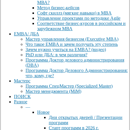
МВА?
Метод бизнес-кейсов
Софт скиллз (мягкие навыки) в MBA
Управление проектами по методике Agile
Соответствие бизнес-курсов в российском и
зарубежном МВА
EMBA/ ДБA
Мастер управления бизнесом (Executive MBA)
Что такое EMBA и зачем получать эту степень
Зачем нужно учиться на EMBA? (видео)
PhD или ДБА: в чем различия?
Программа Доктор делового администрирования
(DBА)
Программа Доктор Делового Администрирования:
что, кому, где?
Мастерс
Программа СпецМастер (Specialized Master)
Мастер менеджмента (MiM)
ПОИСК
Разное
—
Новое
Дни открытых дверей / Презентации
программ
Старт программ в 2026 г.