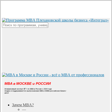
Skip
to
main
content
Close
Search
MBA в МОСКВЕ и РОССИИ
Независимый эксперт № 1 по MBA в России с 2004 года
Создан и поддерживается выпускниками MBA и EMBA российских бизнес-
школ
search
Menu
Зачем MBA?
—