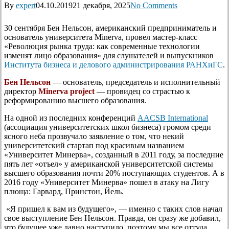
By
expert
04.10.2019
21 декабря, 2025
No Comments
30 сентября Бен Нельсон, американский предприниматель и
основатель университета Minerva, провел мастер-класс
«Революция рынка труда: как современные технологии
изменят лицо образования» для слушателей и выпускников
Института бизнеса и делового администрирования РАНХиГС
.
Бен Нельсон
— основатель, председатель и исполнительный
директор
Minerva project
— провидец со страстью к
реформированию высшего образования.
На одной из последних конференций
AACSB International
(ассоциация университетских школ бизнеса) громом среди
ясного неба прозвучало заявление о том, что некий
университетский стартап под красивым названием
«Университет Минерва», созданный в 2011 году, за последние
пять лет «отъел» у американской университетской системы
высшего образования почти 20% поступающих студентов. А в
2016 году «Университет Минерва» пошел в атаку на Лигу
плюща: Гарвард, Принстон, Йель.
«Я пришел к вам из будущего», — именно с таких слов начал
свое выступление Бен Нельсон. Правда, он сразу же добавил,
что будущее уже давно наступило, поэтому мы все оттуда.