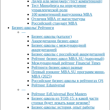
Лидер или менеджер? [тест компетенций]
Тест Минцберга на определение
управленческой роли
100 компетенций выпускника MBA
Отличия МВА от магистратуры
Российский стандарт MBA
Бизнес-школы/ Рейтинги
—
Бизнес-школы (каталог)
Аккредитации бизнес-школ
Бизнес-школы с международной
аккредитацией
Бизнес-школы с российской аккредитацией
Рейтинг бизнес-школ MBA.SU (народный)
Международный рейтинг Financial Times
Рейтинги бизнес-школ разные
Первый рэнкинг MBA.SU программ мини-
MBA (2025)
Российские бизнес-школы в рейтингах QS
Рейтинг Eduniversal
—
Рейтинг EdUniversal Best Masters
Бизнес-школа из ТОП-15: в какой части
стопки будет лежать ваше резюме?
Бизнес-школы: история, опыт работы