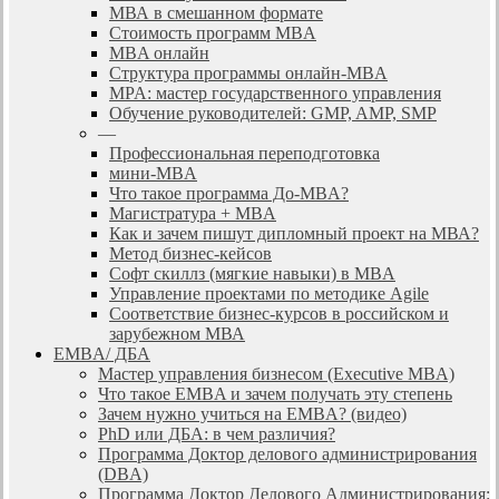
МВА в смешанном формате
Стоимость программ MBA
MBA онлайн
Cтруктура программы онлайн-MBA
MPA: мастер государственного управления
Обучение руководителей: GMP, AMP, SMP
—
Профессиональная переподготовка
мини-MBA
Что такое программа До-MBA?
Магистратура + MBA
Как и зачем пишут дипломный проект на МВА?
Метод бизнес-кейсов
Софт скиллз (мягкие навыки) в MBA
Управление проектами по методике Agile
Соответствие бизнес-курсов в российском и
зарубежном МВА
EMBA/ ДБA
Мастер управления бизнесом (Executive MBA)
Что такое EMBA и зачем получать эту степень
Зачем нужно учиться на EMBA? (видео)
PhD или ДБА: в чем различия?
Программа Доктор делового администрирования
(DBА)
Программа Доктор Делового Администрирования: