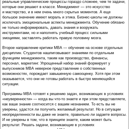
реальные управленческие процессы гораздо сложнее, чем те задачи,
которые они решают в классе. Менеджмент — это искусство
и мастерство, и в нем очень много скрытых моментов. А еще
большое значение имеют мораль и этика. Бизнес-школы не должны
исключать эмоциональные аспекты менеджмента. Обучение обязано
не только информировать, давать знания и вооружать
инструментами, но и наполнять учебный процесс сильными
эмоциями, заставлять работать правую половину мозга.
Второе направление критики МВА — обучение на основе отдельных
дисциплин. Студентов нашпиговывают знаниями по отдельным
функциям менеджмента, таким как производство, финансы,
персонал, маркетинг. Упрощенный набор знаний формирует у
выпускников МВА неверное представление о собственных
возможностях, порождает завышенную самооценку. Хотя при этом
оказывается, что они не готовы работать в быстро меняющейся
ситуации.
Программы МВА готовят к решению задач, возникающих в условиях
«неуверенности» — когда вы что-то знаете и при этом представляете,
как ваше знание соотносится с вашим незнанием. То есть вы не
уверены, удастся ли получить желаемый результат. Но в ситуации
неопределенности вы даже не знаете, правильно ли задаете вопросы.
И не уверены в том, что в принципе знаете, каким может быть
результат. Решать задачи, возникающие в условиях