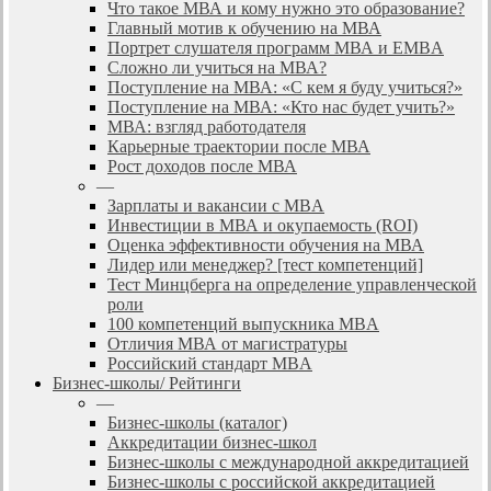
Что такое МВА и кому нужно это образование?
Главный мотив к обучению на МВА
Портрет слушателя программ МВА и EMBA
Сложно ли учиться на МВА?
Поступление на МВА: «С кем я буду учиться?»
Поступление на МВА: «Кто нас будет учить?»
МВА: взгляд работодателя
Карьерные траектории после МВА
Рост доходов после МВА
—
Зарплаты и вакансии с MBA
Инвестиции в МВА и окупаемость (ROI)
Оценка эффективности обучения на МВА
Лидер или менеджер? [тест компетенций]
Тест Минцберга на определение управленческой
роли
100 компетенций выпускника MBA
Отличия МВА от магистратуры
Российский стандарт MBA
Бизнес-школы/ Рейтинги
—
Бизнес-школы (каталог)
Аккредитации бизнес-школ
Бизнес-школы с международной аккредитацией
Бизнес-школы с российской аккредитацией