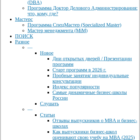
(DBА)
Программа Доктор Делового Администрирования:
что, кому, где?
Мастерс
Программа СпецМастер (Specialized Master)
Мастер менеджмента (MiM)
ПОИСК
Разное
—
Новое
Дни открытых дверей / Презентации
программ
Старт программ в 2026 г.
Пробные занятия/ индивидуальные
консультации
Индекс популярности
Самые динамичные бизнес-школы
России
Слушать
—
Статьи
Отзывы выпускников о MBA и бизнес-
школах
Как выпускники бизнес-школ
оценивают свою учебу на МВА (2025)