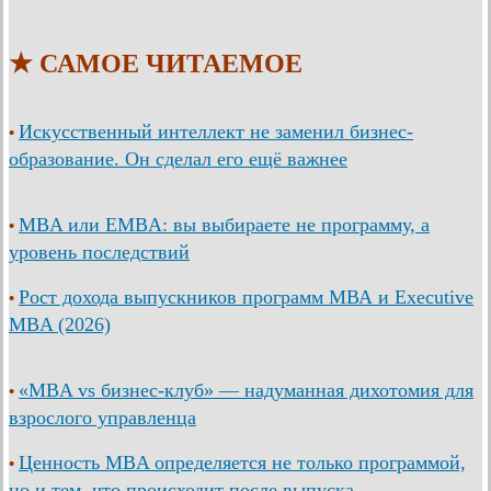
★ САМОЕ ЧИТАЕМОЕ
Искусственный интеллект не заменил бизнес-
•
образование. Он сделал его ещё важнее
MBA или EMBA: вы выбираете не программу, а
•
уровень последствий
Рост дохода выпускников программ МВА и Executive
•
MBA (2026)
«MBA vs бизнес-клуб» — надуманная дихотомия для
•
взрослого управленца
Ценность MBA определяется не только программой,
•
но и тем, что происходит после выпуска