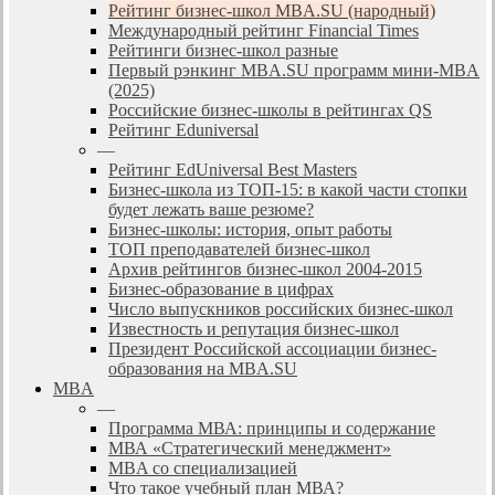
Рейтинг бизнес-школ MBA.SU (народный)
Международный рейтинг Financial Times
Рейтинги бизнес-школ разные
Первый рэнкинг MBA.SU программ мини-MBA
(2025)
Российские бизнес-школы в рейтингах QS
Рейтинг Eduniversal
—
Рейтинг EdUniversal Best Masters
Бизнес-школа из ТОП-15: в какой части стопки
будет лежать ваше резюме?
Бизнес-школы: история, опыт работы
ТОП преподавателей бизнес-школ
Архив рейтингов бизнес-школ 2004-2015
Бизнес-образование в цифрах
Число выпускников российских бизнес-школ
Известность и репутация бизнес-школ
Президент Российской ассоциации бизнес-
образования на MBA.SU
MBA
—
Программа МВА: принципы и содержание
МВА «Cтратегический менеджмент»
MBA со специализацией
Что такое учебный план МВА?