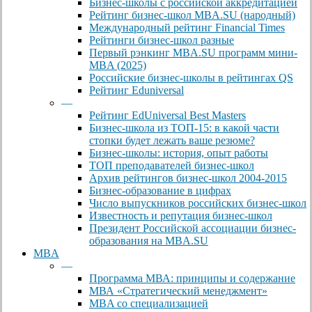
Бизнес-школы с российской аккредитацией
Рейтинг бизнес-школ MBA.SU (народный)
Международный рейтинг Financial Times
Рейтинги бизнес-школ разные
Первый рэнкинг MBA.SU программ мини-
MBA (2025)
Российские бизнес-школы в рейтингах QS
Рейтинг Eduniversal
—
Рейтинг EdUniversal Best Masters
Бизнес-школа из ТОП-15: в какой части
стопки будет лежать ваше резюме?
Бизнес-школы: история, опыт работы
ТОП преподавателей бизнес-школ
Архив рейтингов бизнес-школ 2004-2015
Бизнес-образование в цифрах
Число выпускников российских бизнес-школ
Известность и репутация бизнес-школ
Президент Российской ассоциации бизнес-
образования на MBA.SU
MBA
—
Программа МВА: принципы и содержание
МВА «Cтратегический менеджмент»
MBA со специализацией