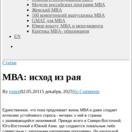
Модели российских программ МВА
Женский MBA
100 компетенций выпускника MBA
GMAT для MBA
Юмор вокруг МВА и менеджмента
Критика MBA- образования
EN
search
Статьи
МВА: исход из рая
By
expert
02.05.2011
5 декабря, 2025
No Comments
Единственное, что пока продлевает жизнь MBA и даже создает
иллюзию устойчивого спроса,- интерес к ней в странах
с развивающейся экономикой. Прежде всего в Северо-Восточной,
Юго-Восточной и Южной Азии, где создаются локальные либо
совместные с западными партнерами программы. На начальной