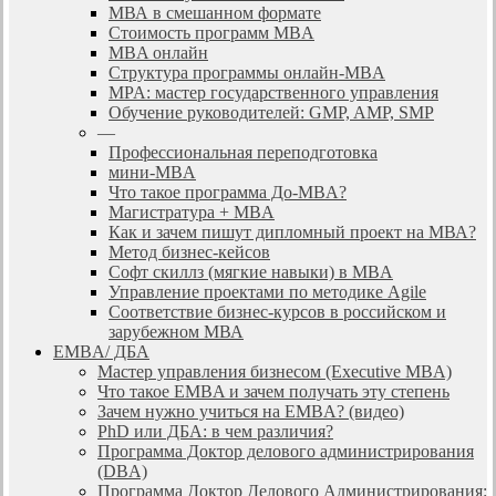
МВА в смешанном формате
Стоимость программ MBA
MBA онлайн
Cтруктура программы онлайн-MBA
MPA: мастер государственного управления
Обучение руководителей: GMP, AMP, SMP
—
Профессиональная переподготовка
мини-MBA
Что такое программа До-MBA?
Магистратура + MBA
Как и зачем пишут дипломный проект на МВА?
Метод бизнес-кейсов
Софт скиллз (мягкие навыки) в MBA
Управление проектами по методике Agile
Соответствие бизнес-курсов в российском и
зарубежном МВА
EMBA/ ДБA
Мастер управления бизнесом (Executive MBA)
Что такое EMBA и зачем получать эту степень
Зачем нужно учиться на EMBA? (видео)
PhD или ДБА: в чем различия?
Программа Доктор делового администрирования
(DBА)
Программа Доктор Делового Администрирования: