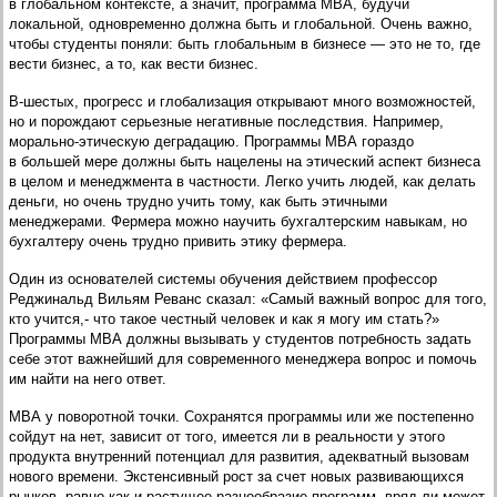
в глобальном контексте, а значит, программа МВА, будучи
локальной, одновременно должна быть и глобальной. Очень важно,
чтобы студенты поняли: быть глобальным в бизнесе — это не то, где
вести бизнес, а то, как вести бизнес.
В-шестых, прогресс и глобализация открывают много возможностей,
но и порождают серьезные негативные последствия. Например,
морально-этическую деградацию. Программы МВА гораздо
в большей мере должны быть нацелены на этический аспект бизнеса
в целом и менеджмента в частности. Легко учить людей, как делать
деньги, но очень трудно учить тому, как быть этичными
менеджерами. Фермера можно научить бухгалтерским навыкам, но
бухгалтеру очень трудно привить этику фермера.
Один из основателей системы обучения действием профессор
Реджинальд Вильям Реванс сказал: «Самый важный вопрос для того,
кто учится,- что такое честный человек и как я могу им стать?»
Программы МВА должны вызывать у студентов потребность задать
себе этот важнейший для современного менеджера вопрос и помочь
им найти на него ответ.
МВА у поворотной точки. Сохранятся программы или же постепенно
сойдут на нет, зависит от того, имеется ли в реальности у этого
продукта внутренний потенциал для развития, адекватный вызовам
нового времени. Экстенсивный рост за счет новых развивающихся
рынков, равно как и растущее разнообразие программ, вряд ли может