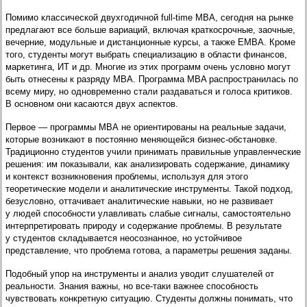
Помимо классической двухгодичной full-time МВА, сегодня на рынке
предлагают все больше вариаций, включая краткосрочные, заочные,
вечерние, модульные и дистанционные курсы, а также EMBA. Кроме
того, студенты могут выбрать специализацию в области финансов,
маркетинга, ИТ и др. Многие из этих программ очень условно могут
быть отнесены к разряду МВА. Программа MBA распространилась по
всему миру, но одновременно стали раздаваться и голоса критиков.
В основном они касаются двух аспектов.
Первое — программы МВА не ориентированы на реальные задачи,
которые возникают в постоянно меняющейся бизнес-обстановке.
Традиционно студентов учили принимать правильные управленческие
решения: им показывали, как анализировать содержание, динамику
и контекст возникновения проблемы, используя для этого
теоретические модели и аналитические инструменты. Такой подход,
безусловно, оттачивает аналитические навыки, но не развивает
у людей способности улавливать слабые сигналы, самостоятельно
интерпретировать природу и содержание проблемы. В результате
у студентов складывается неосознанное, но устойчивое
представление, что проблема готова, а параметры решения заданы.
Подобный упор на инструменты и анализ уводит слушателей от
реальности. Знания важны, но все-таки важнее способность
чувствовать конкретную ситуацию. Студенты должны понимать, что