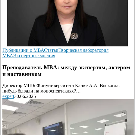
Публикации о МВА
Статьи
Творческая лаборатория
МВА
Экспертные мнения
Преподаватель MBA: между экспертом, актером
и наставником
Директор МШБ Финуниверситета Канке А.А. Вы когда-
нибудь бывали на моноспектаклях?…
expert
30.06.2025