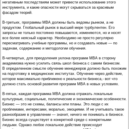
негативным последствиям может привести использование этого
инструмента, и какие опасности могут скрываться за красивым
фасадом теорий.
В-третьих, программы МВА должны быть ведомы рынком, а не
продуктом. Глобальный рынок в высшей мере турбулентен. Его
запросы не только постоянно повышаются, изменяются, но и носят
все более неясный характер. Необходимо не просто регулярно
пересматривать учебные программы, но и создавать новые — по
задачам, содержанию и методологии обучения.
В-четвертых, для преодоления уклона программ МВА в сторону
академизма нужно усилить связь школ бизнеса с самим бизнесом.
В определенном смысле обучение менеджеров должно быть похожим
на подготовку в медицинских институтах. Обучение через действие,
которое максимально приближено к реальности бизнеса,- вот что
должно стать основой развития программ МВА в новых условиях.
В-пятых, каждая программа МВА должна отражать локальные
культурные, социальные, политические и экономические особенности.
Бизнес — это не схемы, балансы или планы. Это люди с их
проблемами, интересами, моралью, эмоциями. И не учитывать такое
разнообразие в управлении — значит, ничего не понимать в бизнесе.
Бизнес всегда существует в конкретной среде с конкретными
людьми. Однако любое локальное действие происходит