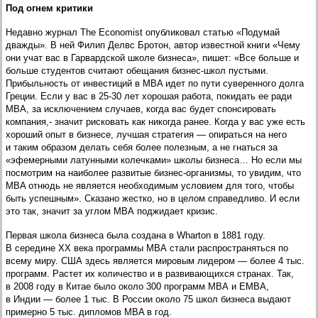
Под огнем критики
Недавно журнал The Economist опубликовал статью «Подумай
дважды». В ней Филип Делвс Бротон, автор известной книги «Чему
они учат вас в Гарвардской школе бизнеса», пишет: «Все больше и
больше студентов считают обещания бизнес-школ пустыми.
Прибыльность от инвестиций в MBA идет по пути суверенного долга
Греции. Если у вас в 25-30 лет хорошая работа, покидать ее ради
МВА, за исключением случаев, когда вас будет спонсировать
компания,- значит рисковать как никогда ранее. Когда у вас уже есть
хороший опыт в бизнесе, лучшая стратегия — опираться на него
и таким образом делать себя более полезным, а не гнаться за
«эфемерными латунными колечками» школы бизнеса… Но если мы
посмотрим на наиболее развитые бизнес-организмы, то увидим, что
MBA отнюдь не является необходимым условием для того, чтобы
быть успешным». Сказано жестко, но в целом справедливо. И если
это так, значит за углом МВА поджидает кризис.
Первая школа бизнеса была создана в Wharton в 1881 году.
В середине ХХ века программы МВА стали распространяться по
всему миру. США здесь является мировым лидером — более 4 тыс.
программ. Растет их количество и в развивающихся странах. Так,
в 2008 году в Китае было около 300 программ МВА и ЕМВА,
в Индии — более 1 тыс. В России около 75 школ бизнеса выдают
примерно 5 тыс. дипломов MBA в год.