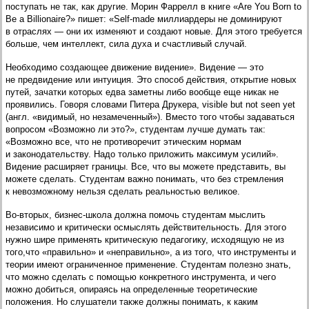
поступать не так, как другие. Морин Фаррелл в книге «Are You Born to
Be a Billionaire?» пишет: «Self-made миллиардеры не доминируют
в отраслях — они их изменяют и создают новые. Для этого требуется
больше, чем интеллект, сила духа и счастливый случай.
Необходимо создающее движение видение». Видение — это
не предвидение или интуиция. Это способ действия, открытие новых
путей, зачатки которых едва заметны либо вообще еще никак не
проявились. Говоря словами Питера Друкера, visible but not seen yet
(англ. «видимый, но незамеченный»). Вместо того чтобы задаваться
вопросом «Возможно ли это?», студентам лучше думать так:
«Возможно все, что не противоречит этическим нормам
и законодательству. Надо только приложить максимум усилий».
Видение расширяет границы. Все, что вы можете представить, вы
можете сделать. Студентам важно понимать, что без стремления
к невозможному нельзя сделать реальностью великое.
Во-вторых, бизнес-школа должна помочь студентам мыслить
независимо и критически осмыслять действительность. Для этого
нужно шире применять критическую педагогику, исходящую не из
того,что «правильно» и «неправильно», а из того, что инструменты и
теории имеют ограниченное применение. Студентам полезно знать,
что можно сделать с помощью конкретного инструмента, и чего
можно добиться, опираясь на определенные теоретические
положения. Но слушатели также должны понимать, к каким