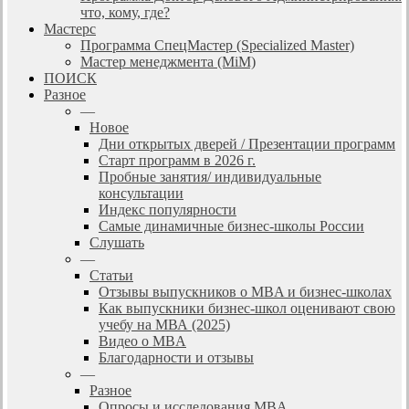
что, кому, где?
Мастерс
Программа СпецМастер (Specialized Master)
Мастер менеджмента (MiM)
ПОИСК
Разное
—
Новое
Дни открытых дверей / Презентации программ
Старт программ в 2026 г.
Пробные занятия/ индивидуальные
консультации
Индекс популярности
Самые динамичные бизнес-школы России
Слушать
—
Статьи
Отзывы выпускников о MBA и бизнес-школах
Как выпускники бизнес-школ оценивают свою
учебу на МВА (2025)
Видео о MBA
Благодарности и отзывы
—
Разное
Опросы и исследования MBA