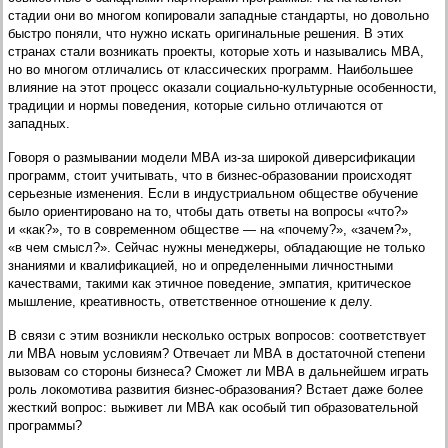
стадии они во многом копировали западные стандарты, но довольно
быстро поняли, что нужно искать оригинальные решения. В этих
странах стали возникать проекты, которые хоть и назывались МВА,
но во многом отличались от классических программ. Наибольшее
влияние на этот процесс оказали социально-культурные особенности,
традиции и нормы поведения, которые сильно отличаются от
западных.
Говоря о размывании модели МВА из-за широкой диверсификации
программ, стоит учитывать, что в бизнес-образовании происходят
серьезные изменения. Если в индустриальном обществе обучение
было ориентировано на то, чтобы дать ответы на вопросы «что?»
и «как?», то в современном обществе — на «почему?», «зачем?»,
«в чем смысл?». Сейчас нужны менеджеры, обладающие не только
знаниями и квалификацией, но и определенными личностными
качествами, такими как этичное поведение, эмпатия, критическое
мышление, креативность, ответственное отношение к делу.
В связи с этим возникли несколько острых вопросов: соответствует
ли МВА новым условиям? Отвечает ли МВА в достаточной степени
вызовам со стороны бизнеса? Сможет ли МВА в дальнейшем играть
роль локомотива развития бизнес-образования? Встает даже более
жесткий вопрос: выживет ли МВА как особый тип образовательной
программы?