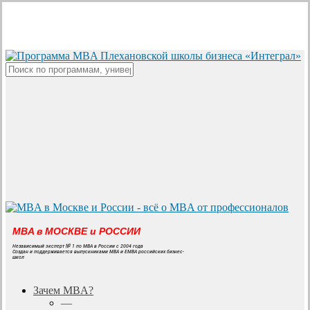
Skip
to
main
content
Close
Search
MBA в МОСКВЕ и РОССИИ
Независимый эксперт № 1 по MBA в России с 2004 года
Создан и поддерживается выпускниками MBA и EMBA российских бизнес-
школ
search
Menu
Зачем MBA?
—