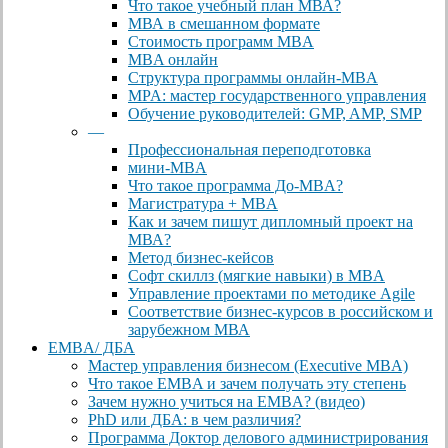
Что такое учебный план МВА?
МВА в смешанном формате
Стоимость программ MBA
MBA онлайн
Cтруктура программы онлайн-MBA
MPA: мастер государственного управления
Обучение руководителей: GMP, AMP, SMP
—
Профессиональная переподготовка
мини-MBA
Что такое программа До-MBA?
Магистратура + MBA
Как и зачем пишут дипломный проект на
МВА?
Метод бизнес-кейсов
Софт скиллз (мягкие навыки) в MBA
Управление проектами по методике Agile
Соответствие бизнес-курсов в российском и
зарубежном МВА
EMBA/ ДБA
Мастер управления бизнесом (Executive MBA)
Что такое EMBA и зачем получать эту степень
Зачем нужно учиться на EMBA? (видео)
PhD или ДБА: в чем различия?
Программа Доктор делового администрирования