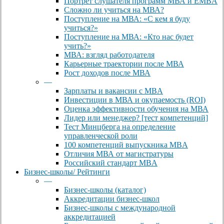
Портрет слушателя программ МВА и EMBA
Сложно ли учиться на МВА?
Поступление на МВА: «С кем я буду
учиться?»
Поступление на МВА: «Кто нас будет
учить?»
МВА: взгляд работодателя
Карьерные траектории после МВА
Рост доходов после МВА
—
Зарплаты и вакансии с MBA
Инвестиции в МВА и окупаемость (ROI)
Оценка эффективности обучения на МВА
Лидер или менеджер? [тест компетенций]
Тест Минцберга на определение
управленческой роли
100 компетенций выпускника MBA
Отличия МВА от магистратуры
Российский стандарт MBA
Бизнес-школы/ Рейтинги
—
Бизнес-школы (каталог)
Аккредитации бизнес-школ
Бизнес-школы с международной
аккредитацией