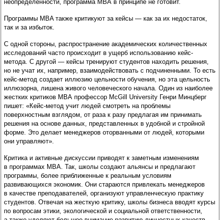
неопределенности, программа МВА в принципе не готовит.
Программы MBA также критикуют за кейсы — как за их недостаток,
так и за избыток.
С одной стороны, распространение академических количественных
исследований часто происходит в ущерб использованию кейс-
метода. С другой — кейсы тренируют студентов находить решения,
но не учат их, например, взаимодействовать с подчиненными. То есть
кейс-метод создает иллюзию цельности обучения, но эта цельность
иллюзорна, лишена живого человеческого начала. Один из наиболее
жестких критиков МВА профессор McGill University Генри Минцберг
пишет: «Кейс-метод учит людей смотреть на проблемы
поверхностным взглядом, от раза к разу предлагая им принимать
решения на основе данных, представленных в удобной и стройной
форме. Это делает менеджеров оторванными от людей, которыми
они управляют».
Критика и активные дискуссии приводят к заметным изменениям
в программах MBA. Так, школы создают альянсы и предлагают
программы, более приближенные к реальным условиям
развивающихся экономик. Они стараются привлекать менеджеров
в качестве преподавателей, организуют управленческую практику
студентов. Отвечая на жесткую критику, школы бизнеса вводят курсы
по вопросам этики, экологической и социальной ответственности,
а также уделяют большее внимание развитию личностных качеств