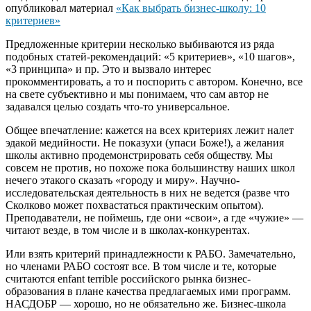
опубликовал материал
«Как выбрать бизнес-школу: 10
критериев»
Предложенные критерии несколько выбиваются из ряда
подобных статей-рекомендаций: «5 критериев», «10 шагов»,
«3 принципа» и пр. Это и вызвало интерес
прокомментировать, а то и поспорить с автором. Конечно, все
на свете субъективно и мы понимаем, что сам автор не
задавался целью создать что-то универсальное.
Общее впечатление: кажется на всех критериях лежит налет
эдакой медийности. Не показухи (упаси Боже!), а желания
школы активно продемонстрировать себя обществу. Мы
совсем не против, но похоже пока большинству наших школ
нечего этакого сказать «городу и миру». Научно-
исследовательская деятельность в них не ведется (разве что
Сколково может похвастаться практическим опытом).
Преподаватели, не поймешь, где они «свои», а где «чужие» —
читают везде, в том числе и в школах-конкурентах.
Или взять критерий принадлежности к РАБО. Замечательно,
но членами РАБО состоят все. В том числе и те, которые
считаются enfant terrible российского рынка бизнес-
образования в плане качества предлагаемых ими программ.
НАСДОБР — хорошо, но не обязательно же. Бизнес-школа