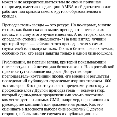
может и не аккредитовываться там по своим причинам
(например, имеет аккредитацию АМВА и ей достаточно или
работает под крылом самого крутого образовательного
бренда).
Преподаватели- звезды — это ресурс. Но во-первых, многие
из них, как было сказано выше, преподают в нескольких
местах, и в силу этого лучше известны. А во-вторых, как мы
определим степень «звездности»? На наш взгляд, лучший
критерий здесь — рейтинг этого преподавателя у самих
слушателей или выпускников. Таких в бизнес-школах немало,
особенно тех, кто ведет занятия только в одной бизнес-школе.
Публикации, на первый взгляд, критерий показывающий
интеллектуальный потенциал бизнес-школы. Но в российской
практике тут сплошные вопросы. Допустим, один
преподаватель- крутейший профи, его мнение и результаты
исследований публикуют отраслевые издания тиражом 1000
экземпляров. Кто про это узнает за пределами узкого круга
профессионалов? Другой преподаватель — комментатор,
который одним-двумя предложениями что-то постоянно
комментирует в знакомых СМИ, например, перестановки в
руководстве компаний или движение на рынке. Как это
оценивать в плоскости выбора бизнес-школы? С другой
стороны, в большинстве случаев их публикационная