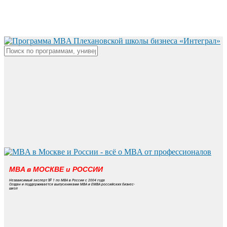
Skip
to
main
content
Close
Search
MBA в МОСКВЕ и РОССИИ
Независимый эксперт № 1 по MBA в России с 2004 года
Создан и поддерживается выпускниками MBA и EMBA российских бизнес-
школ