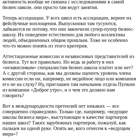
активность вообще не связана с исследованиями в самой
бизнес-школе, они просто там ведут занятия.
Теперь ассоциации. У всех школ есть ассоциации, вернее их
фейсбучные воплощения. Выпускники там тусуются,
лайкаются не потому, что они закончили супер-пупер бизнес-
школу. Их поведение естественно для любого коллектива
людей, объединенных общим прошлым. Тоже не особенно
что-то можно понять из этого критерия.
Аттестационные комиссии и независимых представителей из
бизнеса. Тут все правильно. Но ведь за работу в них
«независимым» специалистам бизнес-школа платит или нет?
А с другой стороны, как мы должны оценить уровень члена
комиссии если он, например, не медийное лицо или компания
его не на слуху? Ну, приглашен там начальник отдела Пупкин
из компании «Доброе утро», и о чем это должно нам
говорить?
Вот к международности претензий нет никаких — все
совершенно справедливо. Только где, например, «ведущие
школы бизнеса мира», выступающие в качеcтве партнеров
наших школ? Таких зарубежных партнеров, пожалуй, как
пальцев на одной руке. Опять же, кого отнесем к «ведущим
мира»?