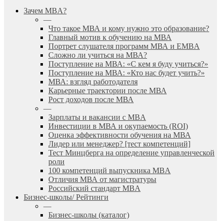
search
Menu
Зачем MBA?
—
Что такое МВА и кому нужно это образование?
Главный мотив к обучению на МВА
Портрет слушателя программ МВА и EMBA
Сложно ли учиться на МВА?
Поступление на МВА: «С кем я буду учиться?»
Поступление на МВА: «Кто нас будет учить?»
МВА: взгляд работодателя
Карьерные траектории после МВА
Рост доходов после МВА
—
Зарплаты и вакансии с MBA
Инвестиции в МВА и окупаемость (ROI)
Оценка эффективности обучения на МВА
Лидер или менеджер? [тест компетенций]
Тест Минцберга на определение управленческой
роли
100 компетенций выпускника MBA
Отличия МВА от магистратуры
Российский стандарт MBA
Бизнес-школы/ Рейтинги
—
Бизнес-школы (каталог)