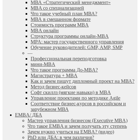
МВА «Cтратегический менеджмент»
MBA со специализацией
Что такое учебный план МВА?
МВА в смешанном формате
Стоимость программ MBA
MBA онлайн
Cтруктура программы онлайн-MBA
MPA: мастер государственного управления
Обучение руководителей: GMP, AMP, SMP
—
Профессиональная переподготовка
мини-MBA
Что такое программа До-MBA?
Магистратура + MBA
Как и зачем пишут дипломный проект на МВА?
Метод бизнес-кейсов
Софт скиллз (мягкие навыки) в MBA
Управление проектами по методике Agile
Соответствие бизнес-курсов в российском и
зарубежном МВА
EMBA/ ДБA
Мастер управления бизнесом (Executive MBA)
Что такое EMBA и зачем получать эту степень
Зачем нужно учиться на EMBA? (видео)
PhD или ДБА: в чем различия?