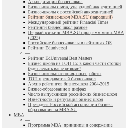
Аккредитации бизнес-школ
Бизнес-школы с международной аккредитацией
Бизнес-школы с российской аккредитацией
Рейтинг бизнес-школ MBA.SU (народный)
Международный рейтинг Financial Times
Рейтинги бизнес-школ разные
Первый рэнкинг MBA.SU программ мини-MBA
(2025)
Российские бизнес-школы в рейтингах QS
Рейтинг Eduniversal
—
Рейтинг EdUniversal Best Masters
Бизнес-школа из ТОП-15: в какой части стопки
будет лежать ваше резюме?
Бизнес-школы: история, опыт работы
ТОП преподавателей бизнес-школ
Архив рейтингов бизнес-школ 2004-2015
Бизнес-образование в цифрах
Число выпускников российских бизнес-школ
Известность и репутация бизнес-школ
Президент Российской ассоциации бизнес-
образования на MBA.SU
MBA
—
Программа МВА: принципы и содержание