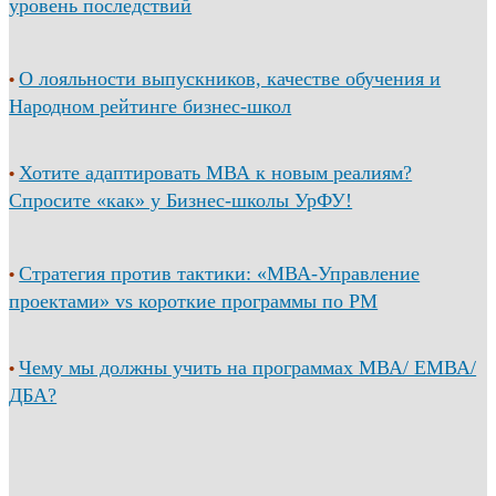
уровень последствий
О лояльности выпускников, качестве обучения и
•
Народном рейтинге бизнес-школ
Хотите адаптировать МВА к новым реалиям?
•
Спросите «как» у Бизнес-школы УрФУ!
Стратегия против тактики: «МВА-Управление
•
проектами» vs короткие программы по PM
Чему мы должны учить на программах МВА/ ЕМВА/
•
ДБА?