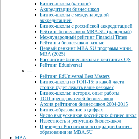
Бизнес-школы (каталог)
Аккредитации бизнес-школ
Бизнес-школы с международной
аккредитацией
Бизнес-школы с российской аккредитацией
Рейтинг бизнес-школ MBA.SU (народный)
Международный рейтинг Financial Times
Рейтинги бизнес-школ разные
Первый рэнкинг MBA.SU программ мини-
MBA (2025)
Российские бизнес-школы в рейтингах QS
Рейтинг Eduniversal
—
Рейтинг EdUniversal Best Masters
Бизнес-школа из ТОП-15: в какой части
стопки будет лежать ваше резюме?
Бизнес-школы: история, опыт работы
ТОП преподавателей бизнес-школ
Архив рейтингов бизнес-школ 2004-2015
Бизнес-образование в цифрах
Число выпускников российских бизнес-школ
Известность и репутация бизнес-школ
Президент Российской ассоциации бизнес-
образования на MBA.SU
MBA