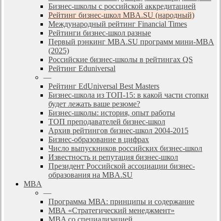
Бизнес-школы с российской аккредитацией
Рейтинг бизнес-школ MBA.SU (народный)
Международный рейтинг Financial Times
Рейтинги бизнес-школ разные
Первый рэнкинг MBA.SU программ мини-MBA
(2025)
Российские бизнес-школы в рейтингах QS
Рейтинг Eduniversal
—
Рейтинг EdUniversal Best Masters
Бизнес-школа из ТОП-15: в какой части стопки
будет лежать ваше резюме?
Бизнес-школы: история, опыт работы
ТОП преподавателей бизнес-школ
Архив рейтингов бизнес-школ 2004-2015
Бизнес-образование в цифрах
Число выпускников российских бизнес-школ
Известность и репутация бизнес-школ
Президент Российской ассоциации бизнес-
образования на MBA.SU
MBA
—
Программа МВА: принципы и содержание
МВА «Cтратегический менеджмент»
MBA со специализацией