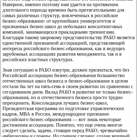
Наверное, именно поэтому нам удается на протяжении
длительного периода времени быть притягательными для
самых различных структур, вовлеченных в российское
бизнес-образование: от крупнейших университетов и
признанных бизнес-школ до небольших консалтинговых
компаний, занимающихся прикладными тренингами.
Благодаря такому широкому представительству РАБО является
единственной признанной ассоциацией, представляющей
интересы российского бизнес-образования, как в ведущих
зарубежных ассоциациях развития менеджмента, так и в
российских властных структурах.
Зная ситуацию в РАБО изнутри, должен признаться, что без
Российской ассоциации бизнес-образования большинство
отечественных школ бизнеса и бизнес-образование в целом
отстали бы лет на пять-семь в своем развитии по сравнению с
сегодняшним днем. Вклад РАБО в развитие не только бизнес-
образования, но и отечественного бизнеса просто трудно
переоценить. Консолидация лучших бизнес-школ,
Президентская программа по подготовке управленческих
кадров, МВА в России, международное признание
российского бизнес-образования — вот лишь некоторые
достижения ассоциации. Понятно, что еще очень многое
следует сделать, задачи, стоящие перед РАБО, чрезвычайно
амбициозны и сложны. Но главное сделано: создан мощный