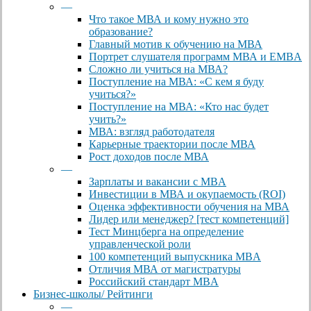
Menu
—
Что такое МВА и кому нужно это
образование?
Главный мотив к обучению на МВА
Портрет слушателя программ МВА и EMBA
Сложно ли учиться на МВА?
Поступление на МВА: «С кем я буду
учиться?»
Поступление на МВА: «Кто нас будет
учить?»
МВА: взгляд работодателя
Карьерные траектории после МВА
Рост доходов после МВА
—
Зарплаты и вакансии с MBA
Инвестиции в МВА и окупаемость (ROI)
Оценка эффективности обучения на МВА
Лидер или менеджер? [тест компетенций]
Тест Минцберга на определение
управленческой роли
100 компетенций выпускника MBA
Отличия МВА от магистратуры
Российский стандарт MBA
Бизнес-школы/ Рейтинги
—