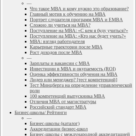
—
Что такое МВА и кому нужно это образование?
Главный мотив к обучению на МВА
Портрет слушателя программ МВА и EMBA
Сложно ли учиться на МВА?
Поступление на МВА: «С кем я буду учиться?»
Поступление на МВА: «Кто нас будет учить?»
МВА: взгляд работодателя
Карьерные траектории после МВА
Рост доходов после МВА
—
Зарплаты и вакансии с MBA
Инвестиции в МВА и окупаемость (ROI)
Оценка эффективности обучения на МВА
Лидер или менеджер? [тест компетенций]
Тест Минцберга на определение управленческой
роли
100 компетенций выпускника MBA
Отличия МВА от магистратуры
Российский стандарт MBA
Бизнес-школы/ Рейтинги
—
Бизнес-школы (каталог)
Аккредитации бизнес-школ
Бизнес-школы с международной аккредитацией