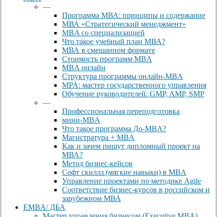
—
Программа МВА: принципы и содержание
МВА «Cтратегический менеджмент»
MBA со специализацией
Что такое учебный план МВА?
МВА в смешанном формате
Стоимость программ MBA
MBA онлайн
Cтруктура программы онлайн-MBA
MPA: мастер государственного управления
Обучение руководителей: GMP, AMP, SMP
—
Профессиональная переподготовка
мини-MBA
Что такое программа До-MBA?
Магистратура + MBA
Как и зачем пишут дипломный проект на
МВА?
Метод бизнес-кейсов
Софт скиллз (мягкие навыки) в MBA
Управление проектами по методике Agile
Соответствие бизнес-курсов в российском и
зарубежном МВА
EMBA/ ДБA
Мастер управления бизнесом (Executive MBA)