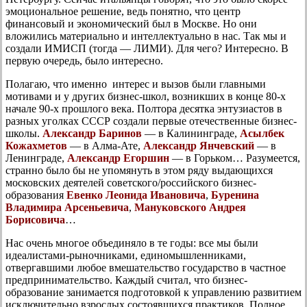
эмоциональное решение, ведь понятно, что центр
финансовый и экономический был в Москве. Но они
вложились материально и интеллектуально в нас. Так мы и
создали ИМИСП (тогда — ЛИМИ). Для чего? Интересно. В
первую очередь, было интересно.
Полагаю, что именно интерес и вызов были главными
мотивами и у других бизнес-школ, возникших в конце 80-х
начале 90-х прошлого века. Полтора десятка энтузиастов в
разных уголках СССР создали первые отечественные бизнес-
школы.
Александр Баринов
— в Калининграде,
Асылбек
Кожахметов
— в Алма-Ате,
Александр Янчевский
— в
Ленинграде,
Александр Егоршин
— в Горьком… Разумеется,
странно было бы не упомянуть в этом ряду выдающихся
московских деятелей советского/российского бизнес-
образования
Евенко Леонида Ивановича
,
Буренина
Владимира Арсеньевича
,
Мануковского Андрея
Борисовича
…
Нас очень многое объединяло в те годы: все мы были
идеалистами-рыночниками, единомышленниками,
отвергавшими любое вмешательство государство в частное
предпринимательство. Каждый считал, что бизнес-
образование занимается подготовкой к управлению развитием
исключительно взрослых состоявшихся практиков. Полное