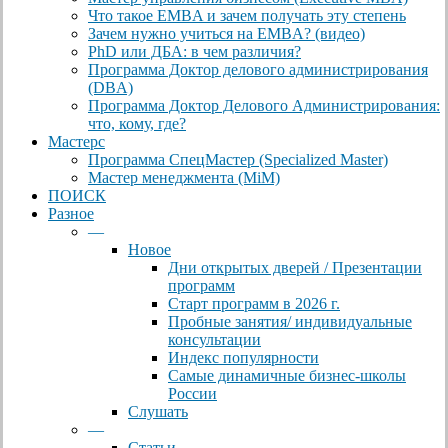
Что такое EMBA и зачем получать эту степень
Зачем нужно учиться на EMBA? (видео)
PhD или ДБА: в чем различия?
Программа Доктор делового администрирования
(DBА)
Программа Доктор Делового Администрирования:
что, кому, где?
Мастерс
Программа СпецМастер (Specialized Master)
Мастер менеджмента (MiM)
ПОИСК
Разное
—
Новое
Дни открытых дверей / Презентации
программ
Старт программ в 2026 г.
Пробные занятия/ индивидуальные
консультации
Индекс популярности
Самые динамичные бизнес-школы
России
Слушать
—
Статьи