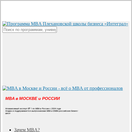
Skip
to
main
content
Close
Search
MBA в МОСКВЕ и РОССИИ
Независимый эксперт № 1 по MBA в России с 2004 года
Создан и поддерживается выпускниками MBA и EMBA российских бизнес-
школ
search
Menu
Зачем MBA?