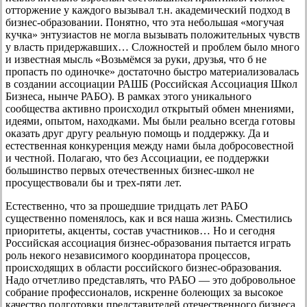
отторжение у каждого вызывал т.н. академический подход в
бизнес-образовании. Понятно, что эта небольшая «могучая
кучка» энтузиастов не могла вызывать положительных чувств
у власть придержавших… Сложностей и проблем было много
и известная мысль «Возьмёмся за руки, друзья, что б не
пропасть по одиночке» достаточно быстро материализовалась
в создании ассоциации РАШБ (Российская Ассоциация Школ
Бизнеса, нынче РАБО). В рамках этого уникального
сообщества активно происходил открытый обмен мнениями,
идеями, опытом, находками. Мы были реально всегда готовы
оказать друг другу реальную помощь и поддержку. Да и
естественная конкуренция между нами была добросовестной
и честной. Полагаю, что без Ассоциации, ее поддержки
большинство первых отечественных бизнес-школ не
просуществовали бы и трех-пяти лет.
Естественно, что за прошедшие тридцать лет РАБО
существенно поменялось, как и вся наша жизнь. Сместились
приоритеты, акценты, состав участников… Но и сегодня
Российская ассоциация бизнес-образования пытается играть
роль некого независимого координатора процессов,
происходящих в области российского бизнес-образования.
Надо отчетливо представлять, что РАБО — это добровольное
собрание профессионалов, искренне болеющих за высокое
качество подготовки представителей отечественного бизнеса.