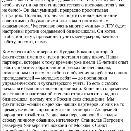
чтобы духу ни одного университетского преподавателя у вас
не было!» Он был умницей, прекрасно просчитывал
ситуацию. Полагал, что нельзя портить новое начинание
советскими заблуждениями или ложно понимаемым
академизмом. Чувствовал: очень многие «чины» в ЛГУ будут
настроены против создаваемой бизнес-школы. Он хотел,
чтобы институт, призванный учить менеджеров, начинал
работу, по сути, с нуля.
Коммерческий университет Луиджи Боккони, который
фактически именно с нуля и поставил нашу школу. Наши
партнеры, которые к тому времени уже имели 15-летний опыт
работы в бизнес-образовании в рамках бизнес-школы,
помогли нам во всем: от отбора и обучения за рубежом наших
преподавателей — молодых ребят — до постановки
управленческого и бухгалтерского учета. То есть с самого
начала все было поставлено правильно. Конечно, со временем
мы стали в значительной степени отличаться от западных
бизнес-школ, потому что в России своя специфика. Мы
фактически «сняли с крючка» наших партнеров. У них на то
время уже велись продвинутые переговоры с Академией
народного хозяйства. За два часа переговоров, благодаря
своему личному обаянию, интеллекту, Станислав Петрович
развернул Университет Боккони от Москвы к Санкт-
Петербургу. Сейчас итальянцы говорят, что это было скорее