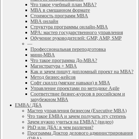
Что такое учебный план МВА?
МВА в смешанном формате
Стоимость программ MBA
MBA онлайн
Cтруктура программы онлайн-MBA
MPA: мастер государственного управления
Обучение руководителей: GMP, AMP, SMP
—
Профессиональная переподготовка
мини-MBA
Что такое программа До-MBA?
Магистратура + MBA
Как и зачем пишут дипломный проект на МВА?
Метод бизнес-кейсов
Софт скиллз (мягкие навыки) в MBA
Управление проектами по методике Agile
Соответствие бизнес-курсов в российском и
зарубежном МВА
EMBA/ ДБA
Мастер управления бизнесом (Executive MBA)
Что такое EMBA и зачем получать эту степень
Зачем нужно учиться на EMBA? (видео)
PhD или ДБА: в чем различия?
Программа Доктор делового администрирования
(DBА)