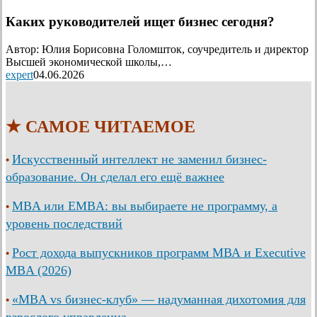
Каких руководителей ищет бизнес сегодня?
Автор: Юлия Борисовна Голомшток, соучредитель и директор
Высшей экономической школы,…
expert
04.06.2026
★ САМОЕ ЧИТАЕМОЕ
Искусственный интеллект не заменил бизнес-
•
образование. Он сделал его ещё важнее
MBA или EMBA: вы выбираете не программу, а
•
уровень последствий
Рост дохода выпускников программ МВА и Executive
•
MBA (2026)
«MBA vs бизнес-клуб» — надуманная дихотомия для
•
взрослого управленца