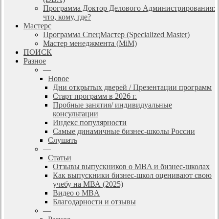
Программа Доктор Делового Администрирования:
что, кому, где?
Мастерс
Программа СпецМастер (Specialized Master)
Мастер менеджмента (MiM)
ПОИСК
Разное
—
Новое
Дни открытых дверей / Презентации программ
Старт программ в 2026 г.
Пробные занятия/ индивидуальные
консультации
Индекс популярности
Самые динамичные бизнес-школы России
Слушать
—
Статьи
Отзывы выпускников о MBA и бизнес-школах
Как выпускники бизнес-школ оценивают свою
учебу на МВА (2025)
Видео о MBA
Благодарности и отзывы
—