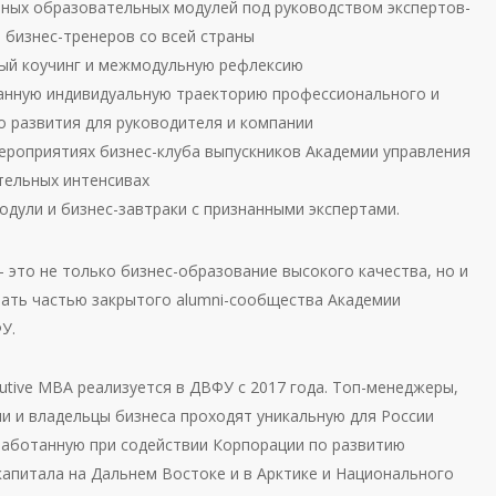
вных образовательных модулей под руководством экспертов-
 бизнес-тренеров со всей страны
ый коучинг и межмодульную рефлексию
нную индивидуальную траекторию профессионального и
о развития для руководителя и компании
мероприятиях бизнес-клуба выпускников Академии управления
тельных интенсивах
одули и бизнес-завтраки с признанными экспертами.
 это не только бизнес-образование высокого качества, но и
ать частью закрытого alumni-сообщества Академии
У.
utive МВА реализуется в ДВФУ с 2017 года. Топ-менеджеры,
и и владельцы бизнеса проходят уникальную для России
работанную при содействии Корпорации по развитию
капитала на Дальнем Востоке и в Арктике и Национального