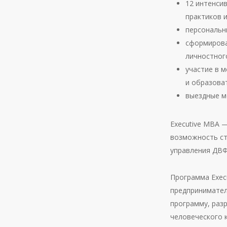
12 интенси
практиков и
персональн
сформирова
личностног
участие в 
и образова
выездные м
Executive MBA —
возможность ст
управления ДВФ
Программа Exec
предпринимател
программу, раз
человеческого 