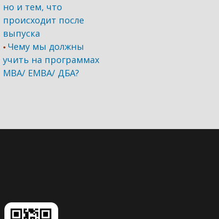
но и тем, что
происходит после
выпуска
Чему мы должны
•
учить на программах
МВА/ ЕМВА/ ДБА?