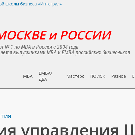
МОСКВЕ и РОССИИ
т № 1 по MBA в России с 2004 года
ается выпускниками MBA и EMBA российских бизнес-школ
EMBA/
MBA
Мастерс
ПОИСК
Разное
E
ДБA
ятия
ия управления