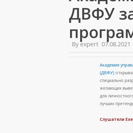
ДВФУ за
програм
By
expert
07.08.2021
Академия управ
(ДВФУ)
открывае
специально раз
желающих вывес
для личностного
лучших претенде
Слушатели Exe