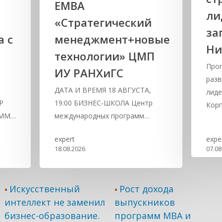
ЕМВА
ли
«Стратегический
за
а с
менеджмент+новые
Ни
технологии» ЦМП
Про
ИУ РАНХиГС
разв
,
ДАТА И ВРЕМЯ 18 АВГУСТА,
лиде
Р
19:00 БИЗНЕС-ШКОЛА Центр
Кор
АММ…
международных программ…
expert
expe
18.08.2026
07.08
Искусственный
Рост дохода
•
•
интеллект не заменил
выпускников
бизнес-образование.
программ МВА и