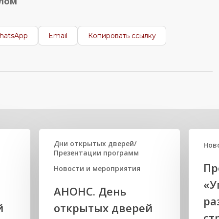
алом
hatsApp
Email
Копировать ссылку
Дни открытых дверей/
Нов
Презентации программ
Пр
Новости и мероприятия
«У
АНОНС. День
ра
й
открытых дверей
ст