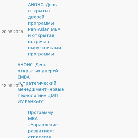
АНОНС. День
открытых
дверей
программы
Pan-Asian MBA
20.08.2026
и открытая
встреча с
выпускниками
программы
АНОНС. День
открытых дверей
ЕМВА
«Стратегический
18.08.2026
менеджмент+новые
технологии» ЦМП
ИУ РАНХиГС
Программу
MBA
«Управление
развитием:
стратегия,