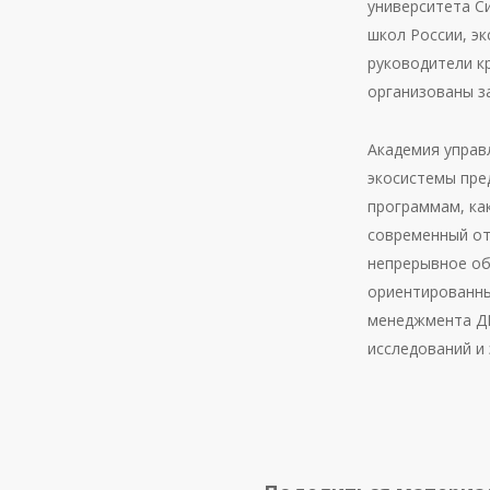
университета С
школ России, эк
руководители к
организованы з
Академия упра
экосистемы пре
программам, как 
современный от
непрерывное об
ориентированны
менеджмента Д
исследований и 