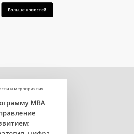
Больше новостей
ости и мероприятия
ограмму MBA
правление
звитием:
ратегия, цифра,