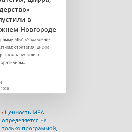
дерство»
пустили в
жнем Новгороде
грамму MBA «Управление
итием: стратегия, цифра,
рство» запустили в
поративном…
rt
.2026
Ценность MBA
•
определяется не
только программой,