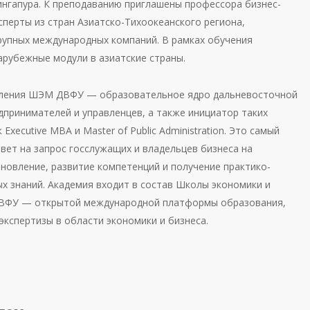
ингапура. К преподаванию приглашены профессора бизнес-
сперты из стран Азиатско-Тихоокеанского региона,
рупных международных компаний. В рамках обучения
арубежные модули в азиатские страны.
вления ШЭМ ДВФУ — образовательное ядро дальневосточной
дпринимателей и управленцев, а также инициатор таких
Executive MBA и Master of Public Administration. Это самый
вет на запрос госслужащих и владельцев бизнеса на
новление, развитие компетенций и получение практико-
х знаний. Академия входит в состав Школы экономики и
ВФУ — открытой международной платформы образования,
экспертизы в области экономики и бизнеса.