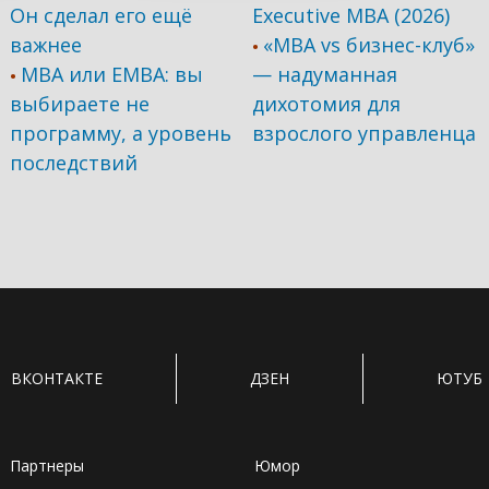
Он сделал его ещё
Executive MBA (2026)
важнее
«MBA vs бизнес-клуб»
•
MBA или EMBA: вы
— надуманная
•
выбираете не
дихотомия для
программу, а уровень
взрослого управленца
последствий
ВКОНТАКТЕ
ДЗЕН
ЮТУБ
Партнеры
Юмор