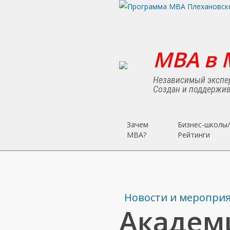
Skip
to
main
content
MBA в 
Независимый экспер
Создан и поддержив
Зачем
Бизнес-школы/
MBA?
Рейтинги
Новости и меропри
Академ