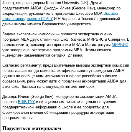
Jones), вице-канцлером Kingston University
(UK). Другиt
представителя АМВА:
Джордж Илиев (George Iliev), менеджер по
аккредитации, руководитель программы Executive MBA
Высшей
школы менеджмента СПбГУ
И.Н.Баранов и Томаш Людвиковский —
декан школы бизнеса Варшавского университета.
Задача экспертной комиссии — провести экспертную оценку
программ МВА двух столичных школ бизнеса: МИРБИС и Синергии. В
рамках визита, жэкспертиза программ МВА и Магистратуры
МИРБИС
уже завершена, экспертиза программы МВА Школы бизнеса
«Синергия» заканчивается сегодня, 27 июня.
Согласно регламенту, предварительные выводы экспертной комиссии
не разглашаются до момента их официального утверждения АМВА,
однако по сообщениям источников в сфере российского бизнес-
образования, речь может идти о продлении аккредитации АМВА для
этих школ бизнеса на следующий пятилетний срок.
Джордж Илиев (George Iliev), менеджер по аккредитации АМВА
,
посетил
ВШБ ГУУ
с официальным визитом с целью получения
предварительной информации о школе и ее продуктах для
формирования мнения об инициации процедуры аккредитации
программ школы.
Поделиться материалом