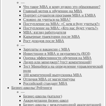
—
Что такое МВА и кому нужно это образование?
Главный мотив к обучению на МВА
Портрет слушателя программ МВА и EMBA
Сложно ли учиться на МВА?
Поступление на МВА: «С кем я буду учиться?»
Поступление на МВА: «Кто нас будет учить?»
МВА: взгляд работодателя
Карьерные траектории после МВА
Рост доходов после МВА
—
Зарплаты и вакансии с MBA
Инвестиции в МВА и окупаемость (ROI)
Оценка эффективности обучения на МВА
Лидер или менеджер? [тест компетенций]
Тест Минцберга на определение управленческой
роли
100 компетенций выпускника MBA
Отличия МВА от магистратуры
Российский стандарт MBA
Бизнес-школы/ Рейтинги
—
Бизнес-школы (каталог)
Аккредитации бизнес-школ
Бизнес-школы с международной аккредитацией