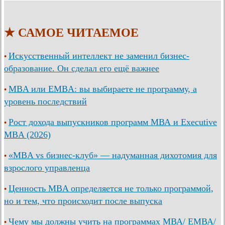
★ САМОЕ ЧИТАЕМОЕ
Искусственный интеллект не заменил бизнес-
•
образование. Он сделал его ещё важнее
MBA или EMBA: вы выбираете не программу, а
•
уровень последствий
Рост дохода выпускников программ МВА и Executive
•
MBA (2026)
«MBA vs бизнес-клуб» — надуманная дихотомия для
•
взрослого управленца
Ценность MBA определяется не только программой,
•
но и тем, что происходит после выпуска
Чему мы должны учить на программах МВА/ ЕМВА/
•