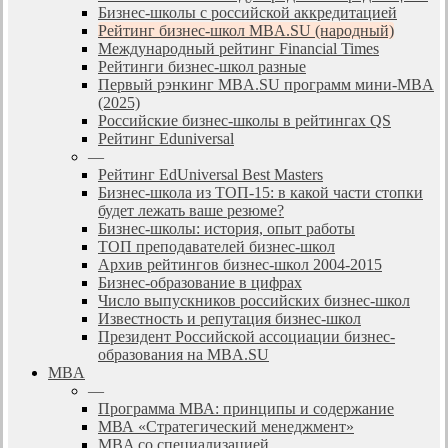
Бизнес-школы с российской аккредитацией
Рейтинг бизнес-школ MBA.SU (народный)
Международный рейтинг Financial Times
Рейтинги бизнес-школ разные
Первый рэнкинг MBA.SU программ мини-MBA
(2025)
Российские бизнес-школы в рейтингах QS
Рейтинг Eduniversal
—
Рейтинг EdUniversal Best Masters
Бизнес-школа из ТОП-15: в какой части стопки
будет лежать ваше резюме?
Бизнес-школы: история, опыт работы
ТОП преподавателей бизнес-школ
Архив рейтингов бизнес-школ 2004-2015
Бизнес-образование в цифрах
Число выпускников российских бизнес-школ
Известность и репутация бизнес-школ
Президент Российской ассоциации бизнес-
образования на MBA.SU
MBA
—
Программа МВА: принципы и содержание
МВА «Cтратегический менеджмент»
MBA со специализацией