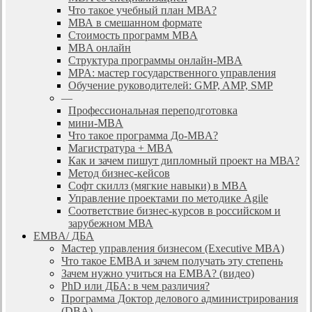
Что такое учебный план МВА?
МВА в смешанном формате
Стоимость программ MBA
MBA онлайн
Cтруктура программы онлайн-MBA
MPA: мастер государственного управления
Обучение руководителей: GMP, AMP, SMP
—
Профессиональная переподготовка
мини-MBA
Что такое программа До-MBA?
Магистратура + MBA
Как и зачем пишут дипломный проект на МВА?
Метод бизнес-кейсов
Софт скиллз (мягкие навыки) в MBA
Управление проектами по методике Agile
Соответствие бизнес-курсов в российском и
зарубежном МВА
EMBA/ ДБA
Мастер управления бизнесом (Executive MBA)
Что такое EMBA и зачем получать эту степень
Зачем нужно учиться на EMBA? (видео)
PhD или ДБА: в чем различия?
Программа Доктор делового администрирования
(DBА)