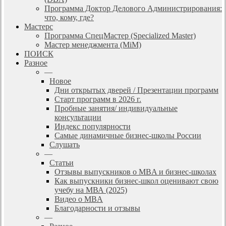
Программа Доктор Делового Администрирования:
что, кому, где?
Мастерс
Программа СпецМастер (Specialized Master)
Мастер менеджмента (MiM)
ПОИСК
Разное
—
Новое
Дни открытых дверей / Презентации программ
Старт программ в 2026 г.
Пробные занятия/ индивидуальные
консультации
Индекс популярности
Самые динамичные бизнес-школы России
Слушать
—
Статьи
Отзывы выпускников о MBA и бизнес-школах
Как выпускники бизнес-школ оценивают свою
учебу на МВА (2025)
Видео о MBA
Благодарности и отзывы
—