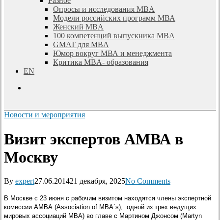
Разное
Опросы и исследования MBA
Модели российских программ МВА
Женский MBA
100 компетенций выпускника MBA
GMAT для MBA
Юмор вокруг МВА и менеджмента
Критика MBA- образования
EN
search
Новости и мероприятия
Визит экспертов АМВА в
Москву
By
expert
27.06.2014
21 декабря, 2025
No Comments
В Москве с 23 июня с рабочим визитом находятся члены экспертной
комиссии АМВА (Association of MBA`s), одной из трех ведущих
мировых ассоциаций МВА) во главе с Мартином Джонсом (Martyn