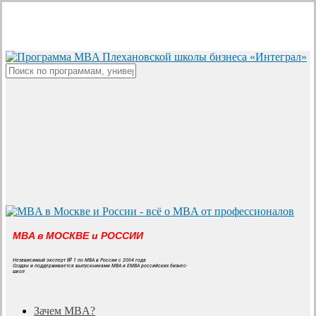
Skip
to
main
content
Close
Search
MBA в МОСКВЕ и РОССИИ
Независимый эксперт № 1 по MBA в России с 2004 года
Создан и поддерживается выпускниками MBA и EMBA российских бизнес-
школ
search
Menu
Зачем MBA?