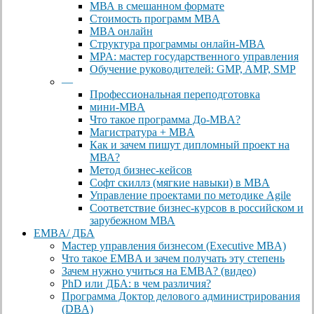
МВА в смешанном формате
Стоимость программ MBA
MBA онлайн
Cтруктура программы онлайн-MBA
MPA: мастер государственного управления
Обучение руководителей: GMP, AMP, SMP
—
Профессиональная переподготовка
мини-MBA
Что такое программа До-MBA?
Магистратура + MBA
Как и зачем пишут дипломный проект на
МВА?
Метод бизнес-кейсов
Софт скиллз (мягкие навыки) в MBA
Управление проектами по методике Agile
Соответствие бизнес-курсов в российском и
зарубежном МВА
EMBA/ ДБA
Мастер управления бизнесом (Executive MBA)
Что такое EMBA и зачем получать эту степень
Зачем нужно учиться на EMBA? (видео)
PhD или ДБА: в чем различия?
Программа Доктор делового администрирования
(DBА)