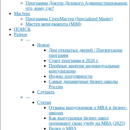
Программа Доктор Делового Администрирования:
что, кому, где?
Мастерс
Программа СпецМастер (Specialized Master)
Мастер менеджмента (MiM)
ПОИСК
Разное
—
Новое
Дни открытых дверей / Презентации
программ
Старт программ в 2026 г.
Пробные занятия/ индивидуальные
консультации
Индекс популярности
Самые динамичные бизнес-школы
России
Слушать
—
Статьи
Отзывы выпускников о MBA и бизнес-
школах
Как выпускники бизнес-школ
оценивают свою учебу на МВА (2025)
Видео о MBA