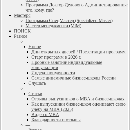
Программа Доктор Делового Администрирования:
что, кому, где?
Мастерс
Программа СпецМастер (Specialized Master)
Мастер менеджмента (MiM)
ПОИСК
Разное
—
Новое
Дни открытых дверей / Презентации программ
Старт программ в 2026 г.
Пробные занятия/ индивидуальные
консультации
Индекс популярности
Самые динамичные бизнес-школы России
Слушать
—
Статьи
Отзывы выпускников о MBA и бизнес-школах
Как выпускники бизнес-школ оценивают свою
учебу на МВА (2025)
Видео о MBA
Благодарности и отзывы
—