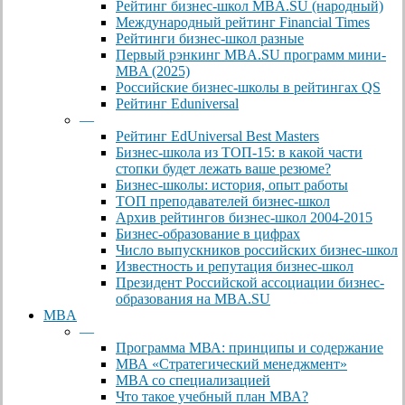
Рейтинг бизнес-школ MBA.SU (народный)
Международный рейтинг Financial Times
Рейтинги бизнес-школ разные
Первый рэнкинг MBA.SU программ мини-
MBA (2025)
Российские бизнес-школы в рейтингах QS
Рейтинг Eduniversal
—
Рейтинг EdUniversal Best Masters
Бизнес-школа из ТОП-15: в какой части
стопки будет лежать ваше резюме?
Бизнес-школы: история, опыт работы
ТОП преподавателей бизнес-школ
Архив рейтингов бизнес-школ 2004-2015
Бизнес-образование в цифрах
Число выпускников российских бизнес-школ
Известность и репутация бизнес-школ
Президент Российской ассоциации бизнес-
образования на MBA.SU
MBA
—
Программа МВА: принципы и содержание
МВА «Cтратегический менеджмент»
MBA со специализацией
Что такое учебный план МВА?