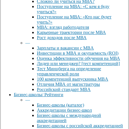
Сложно ли учиться на МВА?
Поступление на МВА: «С кем я буду
учиться?»
Поступление на МВА: «Кто нас будет
учить?»
МВА: взгляд работодателя
Карьерные траектории после МВА
Рост доходов после МВА
—
Зарплаты и вакансии с MBA
Инвестиции в МВА и окупаемость (ROI)
Оценка эффективности обучения на МВА
Лидер или менеджер? [тест компетенций]
Тест Минцберга на определение
управленческой роли
100 компетенций выпускника MBA
Отличия МВА от магистратуры
Российский стандарт MBA
Бизнес-школы/ Рейтинги
—
Бизнес-школы (каталог)
Аккредитации бизнес-школ
Бизнес-школы с международной
аккредитацией
Бизнес-школы с российской аккредитацией