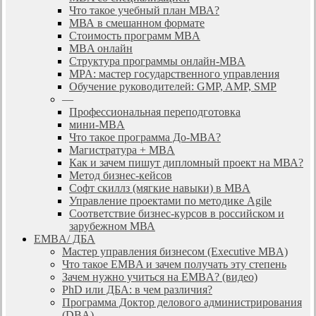
Что такое учебный план МВА?
МВА в смешанном формате
Стоимость программ MBA
MBA онлайн
Cтруктура программы онлайн-MBA
MPA: мастер государственного управления
Обучение руководителей: GMP, AMP, SMP
—
Профессиональная переподготовка
мини-MBA
Что такое программа До-MBA?
Магистратура + MBA
Как и зачем пишут дипломный проект на МВА?
Метод бизнес-кейсов
Софт скиллз (мягкие навыки) в MBA
Управление проектами по методике Agile
Соответствие бизнес-курсов в российском и
зарубежном МВА
EMBA/ ДБA
Мастер управления бизнесом (Executive MBA)
Что такое EMBA и зачем получать эту степень
Зачем нужно учиться на EMBA? (видео)
PhD или ДБА: в чем различия?
Программа Доктор делового администрирования
(DBА)