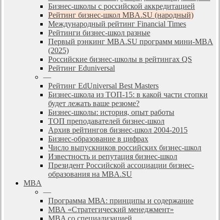
Бизнес-школы с российской аккредитацией
Рейтинг бизнес-школ MBA.SU (народный)
Международный рейтинг Financial Times
Рейтинги бизнес-школ разные
Первый рэнкинг MBA.SU программ мини-MBA
(2025)
Российские бизнес-школы в рейтингах QS
Рейтинг Eduniversal
—
Рейтинг EdUniversal Best Masters
Бизнес-школа из ТОП-15: в какой части стопки
будет лежать ваше резюме?
Бизнес-школы: история, опыт работы
ТОП преподавателей бизнес-школ
Архив рейтингов бизнес-школ 2004-2015
Бизнес-образование в цифрах
Число выпускников российских бизнес-школ
Известность и репутация бизнес-школ
Президент Российской ассоциации бизнес-
образования на MBA.SU
MBA
—
Программа МВА: принципы и содержание
МВА «Cтратегический менеджмент»
MBA со специализацией