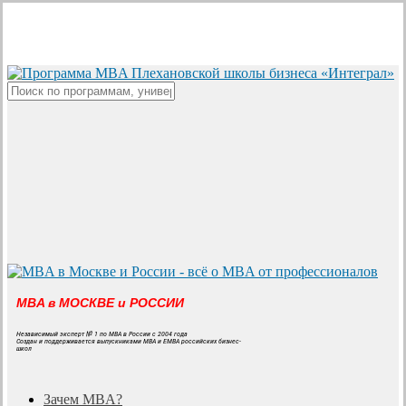
Skip
to
main
content
Close
Search
MBA в МОСКВЕ и РОССИИ
Независимый эксперт № 1 по MBA в России с 2004 года
Создан и поддерживается выпускниками MBA и EMBA российских бизнес-
школ
search
Menu
Зачем MBA?