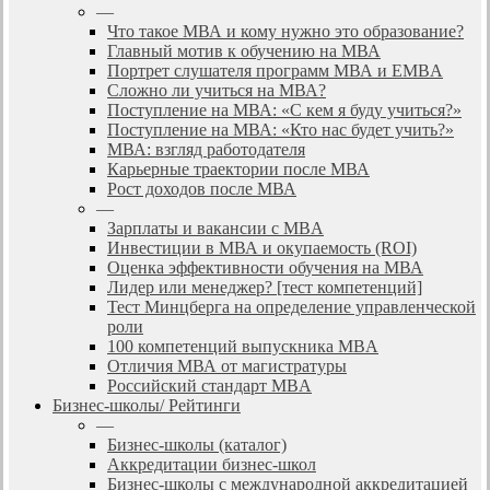
—
Что такое МВА и кому нужно это образование?
Главный мотив к обучению на МВА
Портрет слушателя программ МВА и EMBA
Сложно ли учиться на МВА?
Поступление на МВА: «С кем я буду учиться?»
Поступление на МВА: «Кто нас будет учить?»
МВА: взгляд работодателя
Карьерные траектории после МВА
Рост доходов после МВА
—
Зарплаты и вакансии с MBA
Инвестиции в МВА и окупаемость (ROI)
Оценка эффективности обучения на МВА
Лидер или менеджер? [тест компетенций]
Тест Минцберга на определение управленческой
роли
100 компетенций выпускника MBA
Отличия МВА от магистратуры
Российский стандарт MBA
Бизнес-школы/ Рейтинги
—
Бизнес-школы (каталог)
Аккредитации бизнес-школ
Бизнес-школы с международной аккредитацией