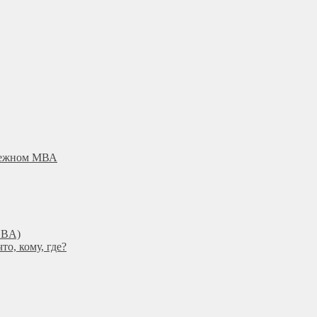
убежном МВА
DBА)
о, кому, где?