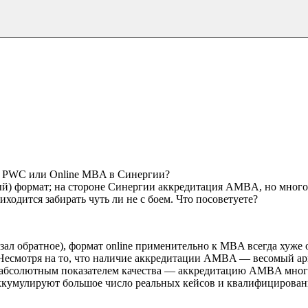
ии PWC или Online MBA в Синергии?
ый) формат; на стороне Синергии аккредитация AMBA, но мног
ходится забирать чуть ли не с боем. Что посоветуете?
зал обратное), формат online применительно к MBA всегда хуже
 Несмотря на то, что наличие аккредитации AMBA — весомый ар
ь абсолютным показателем качества — аккредитацию AMBA мног
 аккумулируют большое число реальных кейсов и квалифицирова