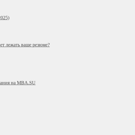
025)
дет лежать ваше резюме?
ования на MBA.SU