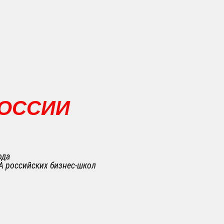
РОССИИ
ода
A российских бизнес-школ