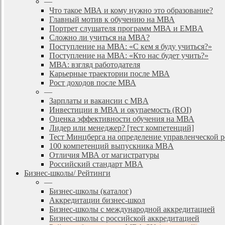
—
Что такое МВА и кому нужно это образование?
Главный мотив к обучению на МВА
Портрет слушателя программ МВА и EMBA
Сложно ли учиться на МВА?
Поступление на МВА: «С кем я буду учиться?»
Поступление на МВА: «Кто нас будет учить?»
МВА: взгляд работодателя
Карьерные траектории после МВА
Рост доходов после МВА
—
Зарплаты и вакансии с MBA
Инвестиции в МВА и окупаемость (ROI)
Оценка эффективности обучения на МВА
Лидер или менеджер? [тест компетенций]
Тест Минцберга на определение управленческой 
100 компетенций выпускника MBA
Отличия МВА от магистратуры
Российский стандарт MBA
Бизнес-школы/ Рейтинги
—
Бизнес-школы (каталог)
Аккредитации бизнес-школ
Бизнес-школы с международной аккредитацией
Бизнес-школы с российской аккредитацией