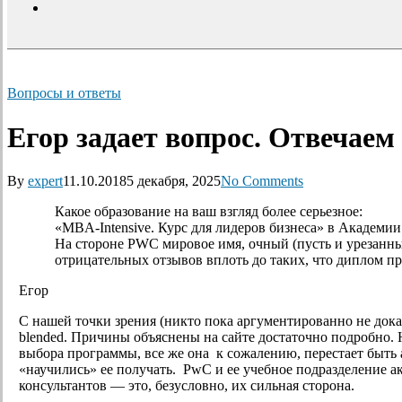
search
Вопросы и ответы
Егор задает вопрос. Отвечаем
By
expert
11.10.2018
5 декабря, 2025
No Comments
Какое образование на ваш взгляд более серьезное:
«MBA-Intensive. Курс для лидеров бизнеса» в Академ
На стороне PWC мировое имя, очный (пусть и урезанн
отрицательных отзывов вплоть до таких, что диплом при
Егор
С нашей точки зрения (никто пока аргументированно не дока
blended. Причины объяснены на сайте достаточно подробно.
выбора программы, все же она к сожалению, перестает быт
«научились» ее получать. PwC и ее учебное подразделение
консультантов — это, безусловно, их сильная сторона.