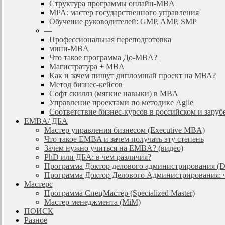
Cтруктура программы онлайн-MBA
MPA: мастер государственного управления
Обучение руководителей: GMP, AMP, SMP
—
Профессиональная переподготовка
мини-MBA
Что такое программа До-MBA?
Магистратура + MBA
Как и зачем пишут дипломный проект на МВА?
Метод бизнес-кейсов
Софт скиллз (мягкие навыки) в MBA
Управление проектами по методике Agile
Соответствие бизнес-курсов в российском и зар
EMBA/ ДБA
Мастер управления бизнесом (Executive MBA)
Что такое EMBA и зачем получать эту степень
Зачем нужно учиться на EMBA? (видео)
PhD или ДБА: в чем различия?
Программа Доктор делового администрирования (
Программа Доктор Делового Администрирования: чт
Мастерс
Программа СпецМастер (Specialized Master)
Мастер менеджмента (MiM)
ПОИСК
Разное