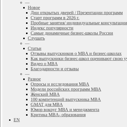
—
Новое
Дни открытых дверей / Презентации программ
Старт программ в 2026 г.
Пробные занятия/ индивидуальные консультаци
Индекс популярности
Самые динамичные бизнес-школы России
Слушать
—
Статьи
Отзывы выпускников о MBA и бизнес-школах
Как выпускники бизнес-школ оценивают свою у
Видео о MBA
Благодарности и отзывы
—
Разное
Опросы и исследования MBA
Модели российских программ МВА
Женский MBA
100 компетенций выпускника MBA
GMAT для MBA
Юмор вокруг МВА и менеджмента
Критика MBA- образования
EN