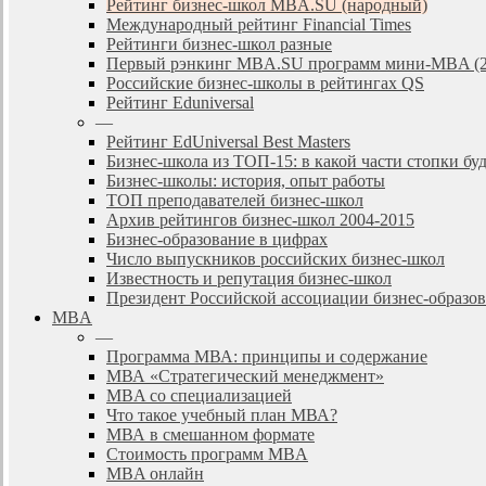
Рейтинг бизнес-школ MBA.SU (народный)
Международный рейтинг Financial Times
Рейтинги бизнес-школ разные
Первый рэнкинг MBA.SU программ мини-MBA (2
Российские бизнес-школы в рейтингах QS
Рейтинг Eduniversal
—
Рейтинг EdUniversal Best Masters
Бизнес-школа из ТОП-15: в какой части стопки бу
Бизнес-школы: история, опыт работы
ТОП преподавателей бизнес-школ
Архив рейтингов бизнес-школ 2004-2015
Бизнес-образование в цифрах
Число выпускников российских бизнес-школ
Известность и репутация бизнес-школ
Президент Российской ассоциации бизнес-образ
MBA
—
Программа МВА: принципы и содержание
МВА «Cтратегический менеджмент»
MBA со специализацией
Что такое учебный план МВА?
МВА в смешанном формате
Стоимость программ MBA
MBA онлайн