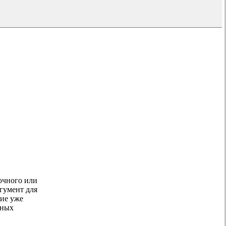
о
 очного или
гумент для
ие уже
нных