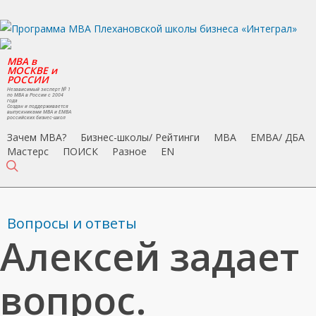
Skip
to
main
MBA в
content
МОСКВЕ и
РОССИИ
Независимый эксперт № 1
по MBA в России с 2004
года
Создан и поддерживается
выпускниками MBA и EMBA
российских бизнес-школ
Зачем MBA?
Бизнес-школы/ Рейтинги
MBA
EMBA/ ДБA
Мастерс
ПОИСК
Разное
EN
search
Вопросы и ответы
Алексей задает
вопрос.