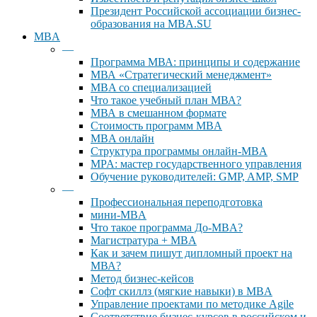
Президент Российской ассоциации бизнес-
образования на MBA.SU
MBA
—
Программа МВА: принципы и содержание
МВА «Cтратегический менеджмент»
MBA со специализацией
Что такое учебный план МВА?
МВА в смешанном формате
Стоимость программ MBA
MBA онлайн
Cтруктура программы онлайн-MBA
MPA: мастер государственного управления
Обучение руководителей: GMP, AMP, SMP
—
Профессиональная переподготовка
мини-MBA
Что такое программа До-MBA?
Магистратура + MBA
Как и зачем пишут дипломный проект на
МВА?
Метод бизнес-кейсов
Софт скиллз (мягкие навыки) в MBA
Управление проектами по методике Agile
Соответствие бизнес-курсов в российском и