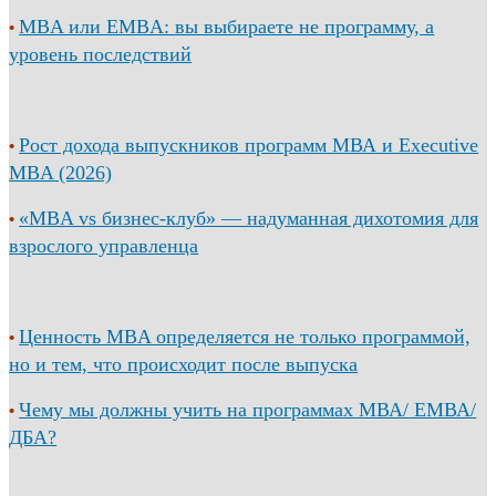
MBA или EMBA: вы выбираете не программу, а
•
уровень последствий
Рост дохода выпускников программ МВА и Executive
•
MBA (2026)
«MBA vs бизнес-клуб» — надуманная дихотомия для
•
взрослого управленца
Ценность MBA определяется не только программой,
•
но и тем, что происходит после выпуска
Чему мы должны учить на программах МВА/ ЕМВА/
•
ДБА?