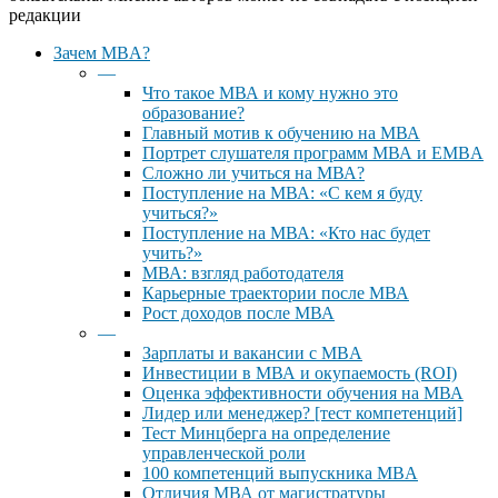
редакции
Close
Зачем MBA?
Menu
—
Что такое МВА и кому нужно это
образование?
Главный мотив к обучению на МВА
Портрет слушателя программ МВА и EMBA
Сложно ли учиться на МВА?
Поступление на МВА: «С кем я буду
учиться?»
Поступление на МВА: «Кто нас будет
учить?»
МВА: взгляд работодателя
Карьерные траектории после МВА
Рост доходов после МВА
—
Зарплаты и вакансии с MBA
Инвестиции в МВА и окупаемость (ROI)
Оценка эффективности обучения на МВА
Лидер или менеджер? [тест компетенций]
Тест Минцберга на определение
управленческой роли
100 компетенций выпускника MBA
Отличия МВА от магистратуры