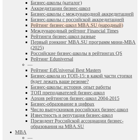
Бизнес-школы (каталог)
Аккредитации бизнес-школ
Бизнес-школы с международной аккредитацией
Бизнес-школы с российской аккредитацией
Рейтинг бизнес-школ MBA.SU (народный)
Международный рейтинг Financial Times
Рейтинги бизнес-школ разные
Первый рэнкинг MBA.SU программ мини-MBA
(2025)
Российские бизнес-школы в рейтингах QS
Рейтинг Eduniversal
—
Рейтинг EdUniversal Best Masters
Бизнес-школа из ТОП-15: в какой части стопки
будет лежать ваше резюме?
Бизнес-школы: история, опыт работы
ТОП преподавателей бизнес-школ
Архив рейтингов бизнес-школ 2004-2015
Бизнес-образование в цифрах
Число выпускников российских бизнес-школ
Известность и репутация бизнес-школ
Президент Российской ассоциации бизнес-
образования на MBA.SU
MBA
—