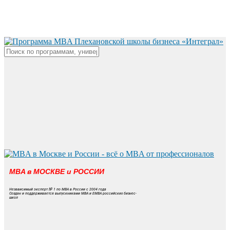
Skip
to
main
content
Close
Search
MBA в МОСКВЕ и РОССИИ
Независимый эксперт № 1 по MBA в России с 2004 года
Создан и поддерживается выпускниками MBA и EMBA российских бизнес-
школ