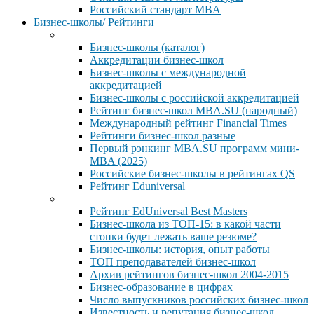
Российский стандарт MBA
Бизнес-школы/ Рейтинги
—
Бизнес-школы (каталог)
Аккредитации бизнес-школ
Бизнес-школы с международной
аккредитацией
Бизнес-школы с российской аккредитацией
Рейтинг бизнес-школ MBA.SU (народный)
Международный рейтинг Financial Times
Рейтинги бизнес-школ разные
Первый рэнкинг MBA.SU программ мини-
MBA (2025)
Российские бизнес-школы в рейтингах QS
Рейтинг Eduniversal
—
Рейтинг EdUniversal Best Masters
Бизнес-школа из ТОП-15: в какой части
стопки будет лежать ваше резюме?
Бизнес-школы: история, опыт работы
ТОП преподавателей бизнес-школ
Архив рейтингов бизнес-школ 2004-2015
Бизнес-образование в цифрах
Число выпускников российских бизнес-школ
Известность и репутация бизнес-школ