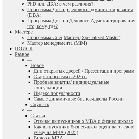
PhD или ДБА: в чем различия?
Программа Доктор делового администрирования
(DBА)
Программа Доктор Делового Администрирования:
что, кому, где?
Мастерс
Программа СпецМастер (Specialized Master)
Мастер менеджмента (MiM)
ПОИСК
Разное
—
Новое
Дни открытых дверей / Презентации программ
Старт программ в 2026 г.
Пробные занятия/ индивидуальные
консультации
Индекс популярности
Самые динамичные бизнес-школы России
Слушать
—
Статьи
Отзывы выпускников о MBA и бизнес-школах
Как выпускники бизнес-школ оценивают свою
учебу на МВА (2025)
Видео о MBA