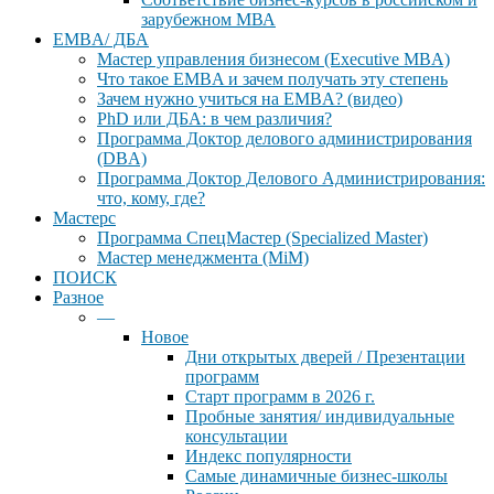
зарубежном МВА
EMBA/ ДБA
Мастер управления бизнесом (Executive MBA)
Что такое EMBA и зачем получать эту степень
Зачем нужно учиться на EMBA? (видео)
PhD или ДБА: в чем различия?
Программа Доктор делового администрирования
(DBА)
Программа Доктор Делового Администрирования:
что, кому, где?
Мастерс
Программа СпецМастер (Specialized Master)
Мастер менеджмента (MiM)
ПОИСК
Разное
—
Новое
Дни открытых дверей / Презентации
программ
Старт программ в 2026 г.
Пробные занятия/ индивидуальные
консультации
Индекс популярности
Самые динамичные бизнес-школы