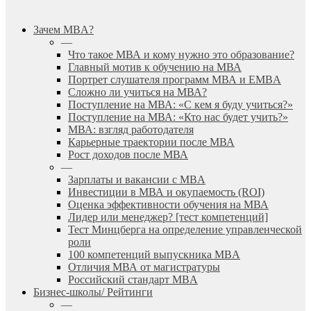
search
Menu
Зачем MBA?
—
Что такое МВА и кому нужно это образование?
Главный мотив к обучению на МВА
Портрет слушателя программ МВА и EMBA
Сложно ли учиться на МВА?
Поступление на МВА: «С кем я буду учиться?»
Поступление на МВА: «Кто нас будет учить?»
МВА: взгляд работодателя
Карьерные траектории после МВА
Рост доходов после МВА
—
Зарплаты и вакансии с MBA
Инвестиции в МВА и окупаемость (ROI)
Оценка эффективности обучения на МВА
Лидер или менеджер? [тест компетенций]
Тест Минцберга на определение управленческой
роли
100 компетенций выпускника MBA
Отличия МВА от магистратуры
Российский стандарт MBA
Бизнес-школы/ Рейтинги
—