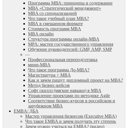
Программа МВА: принципы и содержание
МВА «Cтратегический менеджмент»
MBA со специализацией
Что такое учебный план МВА?
МВА в смешанном формате
Стоимость программ MBA
MBA онлайн
Cтруктура программы онлайн-MBA
MPA: мастер государственного управления
Обучение руководителей: GMP, AMP, SMP
—
Профессиональная переподготовка
мини-MBA
Что такое программа До-MBA?
Магистратура + MBA
Как и зачем пишут дипломный проект на МВА?
Метод бизнес-кейсов
Софт скиллз (мягкие навыки) в MBA
Управление проектами по методике Agile
Соответствие бизнес-курсов в российском и
зарубежном МВА
EMBA/ ДБA
Мастер управления бизнесом (Executive MBA)
Что такое EMBA и зачем получать эту степень
Зачем нужно учиться на EMBA? (видео)