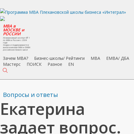
Skip
to
main
MBA в
content
МОСКВЕ и
РОССИИ
Независимый эксперт № 1
по MBA в России с 2004
года
Создан и поддерживается
выпускниками MBA и EMBA
российских бизнес-школ
Зачем MBA?
Бизнес-школы/ Рейтинги
MBA
EMBA/ ДБA
Мастерс
ПОИСК
Разное
EN
search
Вопросы и ответы
Екатерина
задает вопрос.