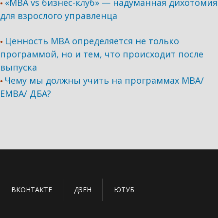
«MBA vs бизнес-клуб» — надуманная дихотомия
•
для взрослого управленца
Ценность MBA определяется не только
•
программой, но и тем, что происходит после
выпуска
Чему мы должны учить на программах МВА/
•
ЕМВА/ ДБА?
ВКОНТАКТЕ
ДЗЕН
ЮТУБ