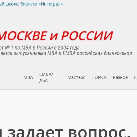
МОСКВЕ и РОССИИ
т № 1 по MBA в России с 2004 года
ается выпускниками MBA и EMBA российских бизнес-школ
EMBA/
MBA
Мастерс
ПОИСК
Разное
E
ДБA
 задает вопрос.