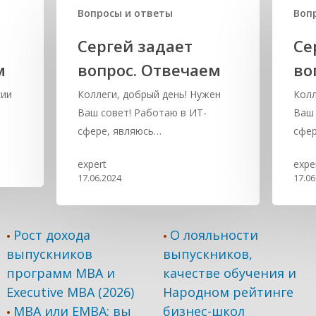
Вопросы и ответы
Воп
Сергей задает
Се
м
вопрос. Отвечаем
во
сии
Коллеги, добрый день! Нужен
Колл
Ваш совет! Работаю в ИТ-
Ваш 
сфере, являюсь…
сфер
expert
expe
17.06.2024
17.06
Рост дохода
О лояльности
•
•
выпускников
выпускников,
программ МВА и
качестве обучения и
Executive MBA (2026)
Народном рейтинге
MBA или EMBA: вы
бизнес-школ
•