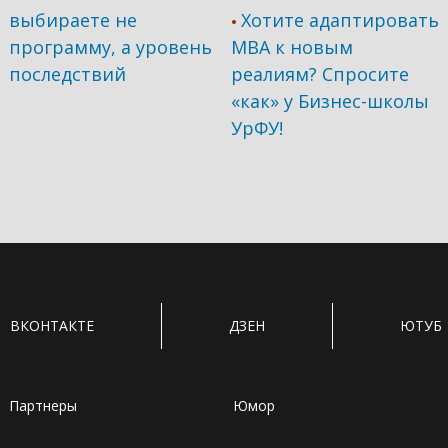
выбираете не
Хотите адаптировать
•
программу, а уровень
МВА к новым
последствий
реалиям? Спросите
«как» у Бизнес-школы
УрФУ!
ВКОНТАКТЕ
ДЗЕН
ЮТУБ
Партнеры
Юмор