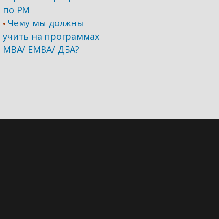
по PM
Чему мы должны
•
учить на программах
МВА/ ЕМВА/ ДБА?