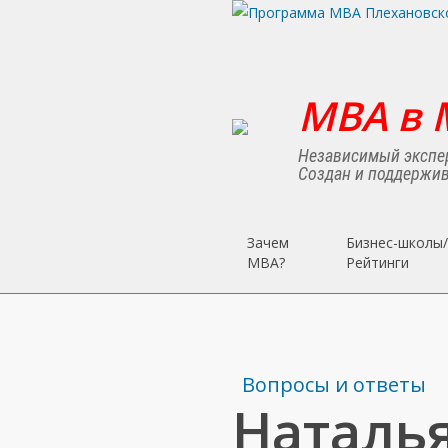
Skip
to
main
content
MBA в 
Независимый экспер
Создан и поддержив
Зачем
Бизнес-школы/
MBA?
Рейтинги
Вопросы и ответы
Наталья