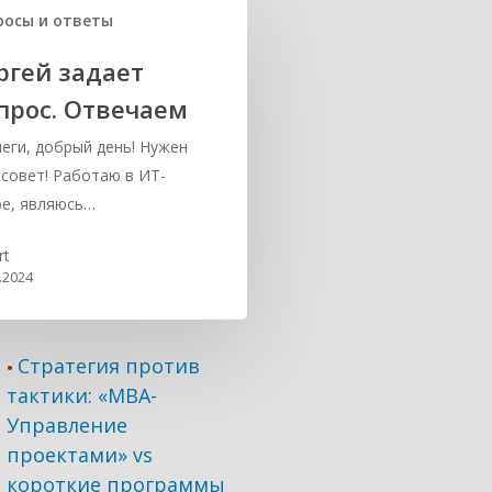
росы и ответы
ргей задает
прос. Отвечаем
еги, добрый день! Нужен
совет! Работаю в ИТ-
е, являюсь…
rt
.2024
Стратегия против
•
тактики: «МВА-
Управление
проектами» vs
короткие программы